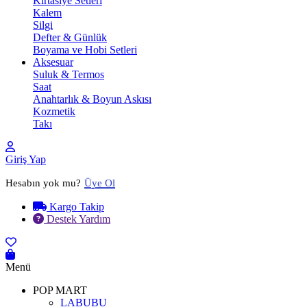
Kırtasiye Setleri
Kalem
Silgi
Defter & Günlük
Boyama ve Hobi Setleri
Aksesuar
Suluk & Termos
Saat
Anahtarlık & Boyun Askısı
Kozmetik
Takı
Giriş Yap
Hesabın yok mu?
Üye Ol
Kargo Takip
Destek Yardım
Menü
POP MART
LABUBU