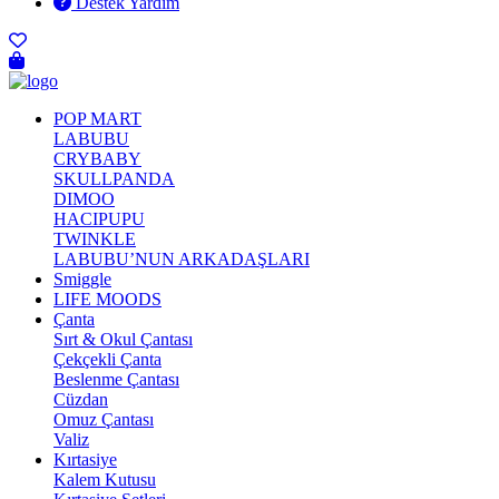
Destek Yardım
POP MART
LABUBU
CRYBABY
SKULLPANDA
DIMOO
HACIPUPU
TWINKLE
LABUBU’NUN ARKADAŞLARI
Smiggle
LIFE MOODS
Çanta
Sırt & Okul Çantası
Çekçekli Çanta
Beslenme Çantası
Cüzdan
Omuz Çantası
Valiz
Kırtasiye
Kalem Kutusu