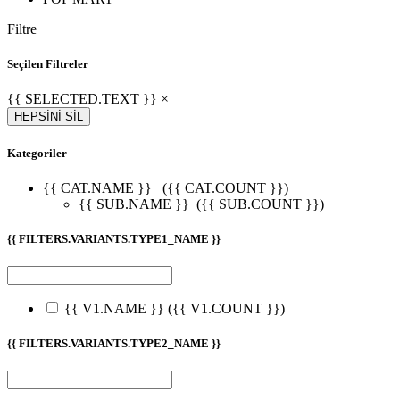
Filtre
Seçilen Filtreler
{{ SELECTED.TEXT }} ×
HEPSİNİ SİL
Kategoriler
{{ CAT.NAME }}
({{ CAT.COUNT }})
{{ SUB.NAME }}
({{ SUB.COUNT }})
{{ FILTERS.VARIANTS.TYPE1_NAME }}
{{ V1.NAME }}
({{ V1.COUNT }})
{{ FILTERS.VARIANTS.TYPE2_NAME }}