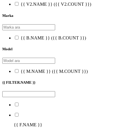
{{ V2.NAME }}
({{ V2.COUNT }})
Marka
{{ B.NAME }}
({{ B.COUNT }})
Model
{{ M.NAME }}
({{ M.COUNT }})
{{ FILTER.NAME }}
{{ F.NAME }}