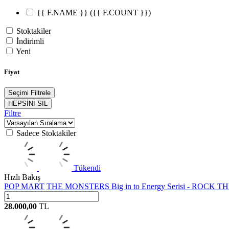
{{ F.NAME }}
({{ F.COUNT }})
Stoktakiler
İndirimli
Yeni
Fiyat
Seçimi Filtrele
HEPSİNİ SİL
Filtre
Sadece Stoktakiler
Tükendi
Hızlı Bakış
POP MART
THE MONSTERS Big in to Energy Serisi - ROCK T
28.000,00
TL