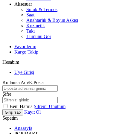
Aksesuar
Suluk & Termos
Saat
Anahtarlık & Boyun Askısı
Kozmetik
Takı
Tümünü Gör
Favorilerim
Kargo Takip
Hesabım
Üye Girişi
Kullanıcı Adı/E-Posta
Şifre
Beni Hatırla
Şifremi Unuttum
Kayıt Ol
Giriş Yap
Sepetim
Anasayfa
POP MART