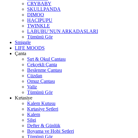
CRYBABY
SKULLPANDA
DIMOO
HACIPUPU
TWINKLE
LABUBU’NUN ARKADAŞLARI
Tümünü Gör
Smiggle
LIFE MOODS
Çanta
Sırt & Okul Çantası
Çekçekli Çanta
Beslenme Çantası
Cüzdan
Omuz Çantası
Valiz
Tümünü Gör
Kırtasiye
Kalem Kutusu
Kırtasiye Setleri
Kalem
Silgi
Defter & Günlük
Boyama ve Hobi Setleri
Tümünü Gör