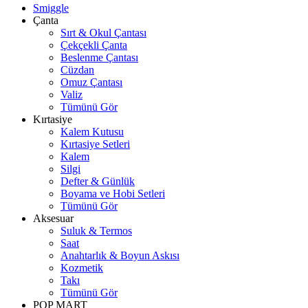
Smiggle
Çanta
Sırt & Okul Çantası
Çekçekli Çanta
Beslenme Çantası
Cüzdan
Omuz Çantası
Valiz
Tümünü Gör
Kırtasiye
Kalem Kutusu
Kırtasiye Setleri
Kalem
Silgi
Defter & Günlük
Boyama ve Hobi Setleri
Tümünü Gör
Aksesuar
Suluk & Termos
Saat
Anahtarlık & Boyun Askısı
Kozmetik
Takı
Tümünü Gör
POP MART