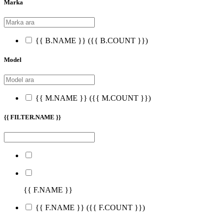
Marka
{{ B.NAME }}
({{ B.COUNT }})
Model
{{ M.NAME }}
({{ M.COUNT }})
{{ FILTER.NAME }}
{{ F.NAME }}
{{ F.NAME }}
({{ F.COUNT }})