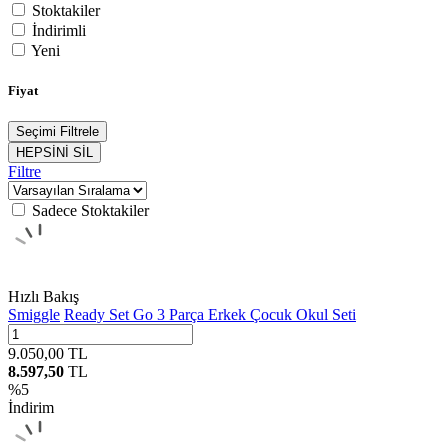
Stoktakiler
İndirimli
Yeni
Fiyat
Seçimi Filtrele
HEPSİNİ SİL
Filtre
Sadece Stoktakiler
Hızlı Bakış
Smiggle
Ready Set Go 3 Parça Erkek Çocuk Okul Seti
9.050,00
TL
8.597,50
TL
%
5
İndirim