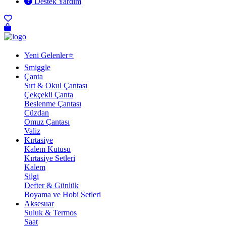
Destek Yardım
Yeni Gelenler⭐
Smiggle
Çanta
Sırt & Okul Çantası
Çekçekli Çanta
Beslenme Çantası
Cüzdan
Omuz Çantası
Valiz
Kırtasiye
Kalem Kutusu
Kırtasiye Setleri
Kalem
Silgi
Defter & Günlük
Boyama ve Hobi Setleri
Aksesuar
Suluk & Termos
Saat