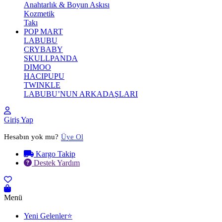
Anahtarlık & Boyun Askısı
Kozmetik
Takı
POP MART
LABUBU
CRYBABY
SKULLPANDA
DIMOO
HACIPUPU
TWINKLE
LABUBU’NUN ARKADAŞLARI
Giriş Yap
Hesabın yok mu?
Üye Ol
Kargo Takip
Destek Yardım
Menü
Yeni Gelenler⭐