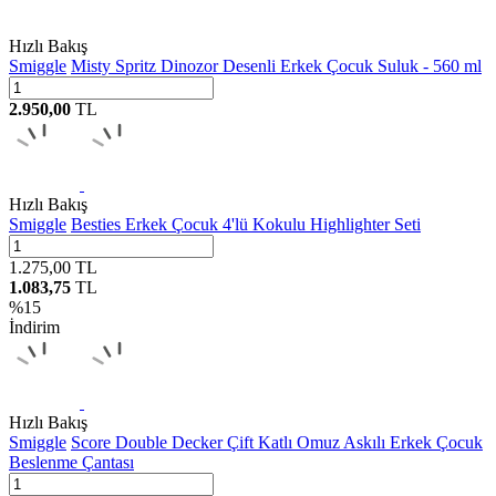
Hızlı Bakış
Smiggle
Misty Spritz Dinozor Desenli Erkek Çocuk Suluk - 560 ml
2.950,00
TL
Hızlı Bakış
Smiggle
Besties Erkek Çocuk 4'lü Kokulu Highlighter Seti
1.275,00
TL
1.083,75
TL
%
15
İndirim
Hızlı Bakış
Smiggle
Score Double Decker Çift Katlı Omuz Askılı Erkek Çocuk
Beslenme Çantası