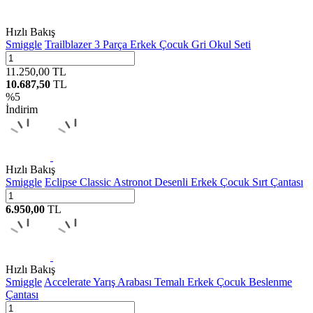
Hızlı Bakış
Smiggle
Trailblazer 3 Parça Erkek Çocuk Gri Okul Seti
11.250,00
TL
10.687,50
TL
%
5
İndirim
Hızlı Bakış
Smiggle
Eclipse Classic Astronot Desenli Erkek Çocuk Sırt Çantası
6.950,00
TL
Hızlı Bakış
Smiggle
Accelerate Yarış Arabası Temalı Erkek Çocuk Beslenme
Çantası