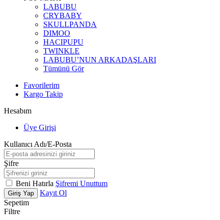
LABUBU
CRYBABY
SKULLPANDA
DIMOO
HACIPUPU
TWINKLE
LABUBU’NUN ARKADAŞLARI
Tümünü Gör
Favorilerim
Kargo Takip
Hesabım
Üye Girişi
Kullanıcı Adı/E-Posta
Şifre
Beni Hatırla
Şifremi Unuttum
Kayıt Ol
Giriş Yap
Sepetim
Filtre