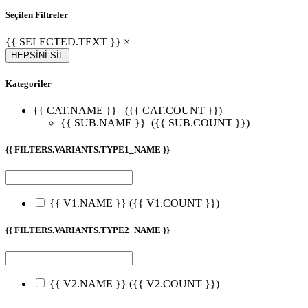
Seçilen Filtreler
{{ SELECTED.TEXT }} ×
HEPSİNİ SİL
Kategoriler
{{ CAT.NAME }}
({{ CAT.COUNT }})
{{ SUB.NAME }}
({{ SUB.COUNT }})
{{ FILTERS.VARIANTS.TYPE1_NAME }}
{{ V1.NAME }}
({{ V1.COUNT }})
{{ FILTERS.VARIANTS.TYPE2_NAME }}
{{ V2.NAME }}
({{ V2.COUNT }})