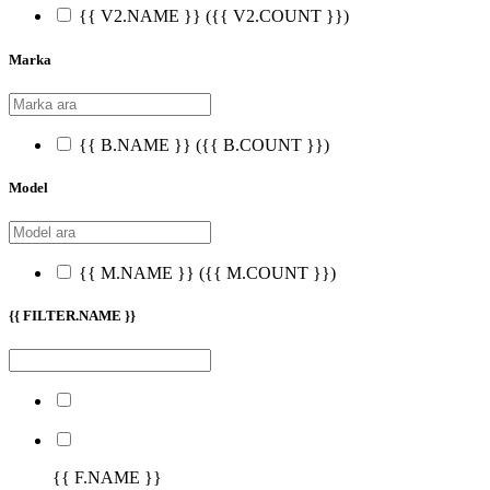
{{ V2.NAME }}
({{ V2.COUNT }})
Marka
{{ B.NAME }}
({{ B.COUNT }})
Model
{{ M.NAME }}
({{ M.COUNT }})
{{ FILTER.NAME }}
{{ F.NAME }}