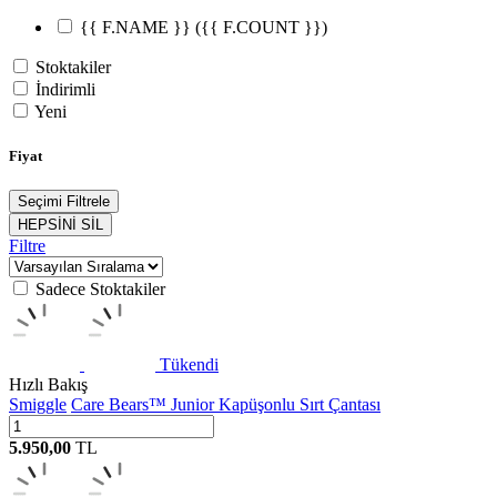
{{ F.NAME }}
({{ F.COUNT }})
Stoktakiler
İndirimli
Yeni
Fiyat
Seçimi Filtrele
HEPSİNİ SİL
Filtre
Sadece Stoktakiler
Tükendi
Hızlı Bakış
Smiggle
Care Bears™ Junior Kapüşonlu Sırt Çantası
5.950,00
TL