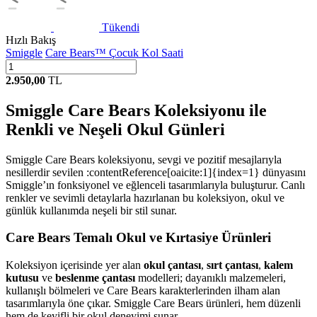
Tükendi
Hızlı Bakış
Smiggle
Care Bears™ Çocuk Kol Saati
2.950,00
TL
Smiggle Care Bears Koleksiyonu ile
Renkli ve Neşeli Okul Günleri
Smiggle Care Bears koleksiyonu, sevgi ve pozitif mesajlarıyla
nesillerdir sevilen :contentReference[oaicite:1]{index=1} dünyasını
Smiggle’ın fonksiyonel ve eğlenceli tasarımlarıyla buluşturur. Canlı
renkler ve sevimli detaylarla hazırlanan bu koleksiyon, okul ve
günlük kullanımda neşeli bir stil sunar.
Care Bears Temalı Okul ve Kırtasiye Ürünleri
Koleksiyon içerisinde yer alan
okul çantası
,
sırt çantası
,
kalem
kutusu
ve
beslenme çantası
modelleri; dayanıklı malzemeleri,
kullanışlı bölmeleri ve Care Bears karakterlerinden ilham alan
tasarımlarıyla öne çıkar. Smiggle Care Bears ürünleri, hem düzenli
hem de keyifli bir okul deneyimi sunar.