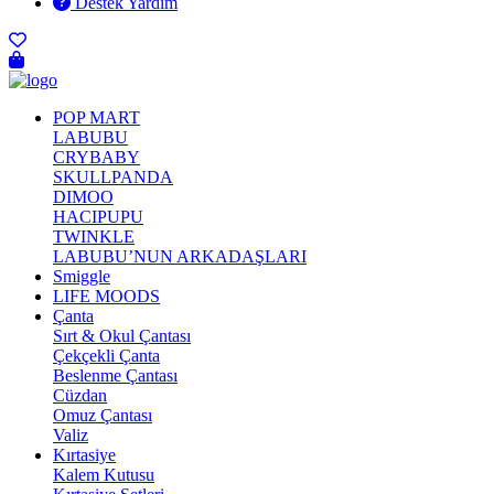
Destek Yardım
POP MART
LABUBU
CRYBABY
SKULLPANDA
DIMOO
HACIPUPU
TWINKLE
LABUBU’NUN ARKADAŞLARI
Smiggle
LIFE MOODS
Çanta
Sırt & Okul Çantası
Çekçekli Çanta
Beslenme Çantası
Cüzdan
Omuz Çantası
Valiz
Kırtasiye
Kalem Kutusu