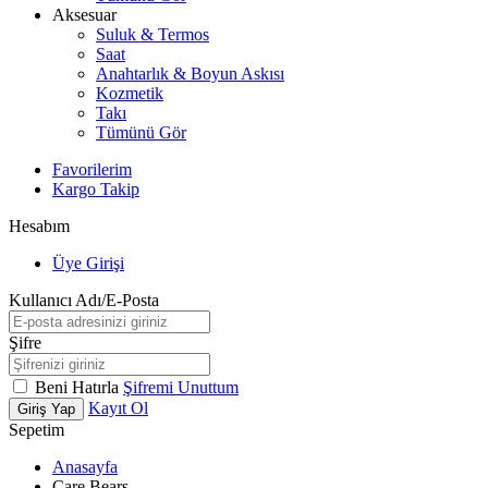
Aksesuar
Suluk & Termos
Saat
Anahtarlık & Boyun Askısı
Kozmetik
Takı
Tümünü Gör
Favorilerim
Kargo Takip
Hesabım
Üye Girişi
Kullanıcı Adı/E-Posta
Şifre
Beni Hatırla
Şifremi Unuttum
Kayıt Ol
Giriş Yap
Sepetim
Anasayfa
Care Bears