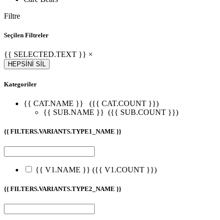
Filtre
Seçilen Filtreler
{{ SELECTED.TEXT }} ×
HEPSİNİ SİL
Kategoriler
{{ CAT.NAME }}
({{ CAT.COUNT }})
{{ SUB.NAME }}
({{ SUB.COUNT }})
{{ FILTERS.VARIANTS.TYPE1_NAME }}
{{ V1.NAME }}
({{ V1.COUNT }})
{{ FILTERS.VARIANTS.TYPE2_NAME }}