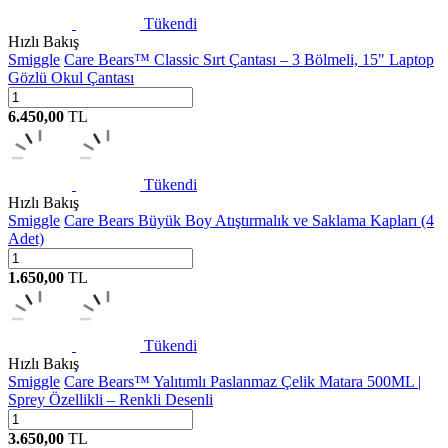
Tükendi
Hızlı Bakış
Smiggle
Care Bears™ Classic Sırt Çantası – 3 Bölmeli, 15" Laptop
Gözlü Okul Çantası
6.450,00
TL
Tükendi
Hızlı Bakış
Smiggle
Care Bears Büyük Boy Atıştırmalık ve Saklama Kapları (4
Adet)
1.650,00
TL
Tükendi
Hızlı Bakış
Smiggle
Care Bears™ Yalıtımlı Paslanmaz Çelik Matara 500ML |
Sprey Özellikli – Renkli Desenli
3.650,00
TL