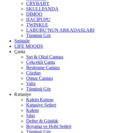
CRYBABY
SKULLPANDA
DIMOO
HACIPUPU
TWINKLE
LABUBU’NUN ARKADAŞLARI
Tümünü Gör
Smiggle
LIFE MOODS
Çanta
Sırt & Okul Çantası
Çekçekli Çanta
Beslenme Çantası
Cüzdan
Omuz Çantası
Valiz
Tümünü Gör
Kırtasiye
Kalem Kutusu
Kırtasiye Setleri
Kalem
Silgi
Defter & Günlük
Boyama ve Hobi Setleri
Tümünü Gör