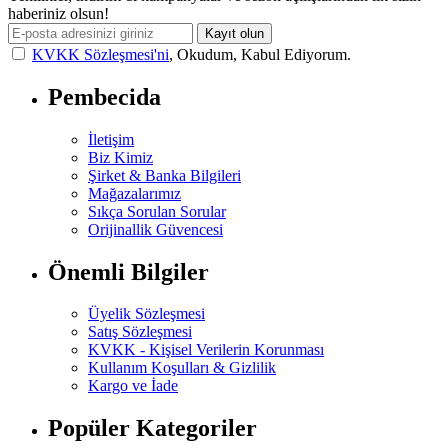
haberiniz olsun!
Kayıt olun
KVKK Sözleşmesi'ni
, Okudum, Kabul Ediyorum.
Pembecida
İletişim
Biz Kimiz
Şirket & Banka Bilgileri
Mağazalarımız
Sıkça Sorulan Sorular
Orijinallik Güvencesi
Önemli Bilgiler
Üyelik Sözleşmesi
Satış Sözleşmesi
KVKK - Kişisel Verilerin Korunması
Kullanım Koşulları & Gizlilik
Kargo ve İade
Popüler Kategoriler