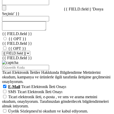
{{ FIELD.field || 'Dosya
Seçiniz' }}
{{ FIELD.field }}
{{ OPT }}
{{ FIELD.field }}
{{ OPT }}
{{ FIELD.field }}
Ticari Elektronik İletiler Hakkkında Bilgilendirme Metinlerini
okudum, kampanya ve ürünlerle ilgili tarafımla iletişime geçilmesini
onaylıyorum.
E-Mail
Ticari Elektronik İleti Onayı
SMS Ticari Elektronik İleti Onayı
Ticari elektronik ileti,
e-posta
,
ve
sms
ve
arama
metnini
okudum, onaylıyorum. Tarafınızdan gönderilecek bilgilendirmeleri
almak istiyorum.
Üyelik Sözleşmesi'ni
okudum ve kabul ediyorum.