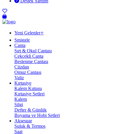
Destek Yardım
Yeni Gelenler⭐
Smiggle
Çanta
Sırt & Okul Çantası
Çekçekli Çanta
Beslenme Çantası
Cüzdan
Omuz Çantası
Valiz
Kırtasiye
Kalem Kutusu
Kırtasiye Setleri
Kalem
Silgi
Defter & Günlük
Boyama ve Hobi Setleri
Aksesuar
Suluk & Termos
Saat