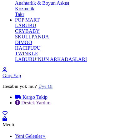
Anahtarlık & Boyun Askısı
Kozmetik
Takı
POP MART
LABUBU
CRYBABY
SKULLPANDA
DIMOO
HACIPUPU
TWINKLE
LABUBU’NUN ARKADAŞLARI
Giriş Yap
Hesabın yok mu?
Üye Ol
Kargo Takip
Destek Yardım
Menü
Yeni Gelenler⭐