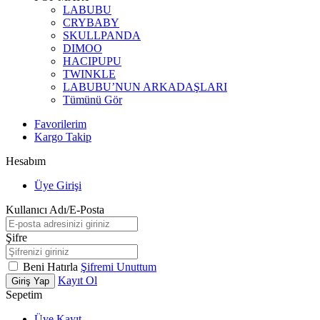
LABUBU
CRYBABY
SKULLPANDA
DIMOO
HACIPUPU
TWINKLE
LABUBU’NUN ARKADAŞLARI
Tümünü Gör
Favorilerim
Kargo Takip
Hesabım
Üye Girişi
Kullanıcı Adı/E-Posta
Şifre
Beni Hatırla
Şifremi Unuttum
Kayıt Ol
Giriş Yap
Sepetim
Üye Kayıt