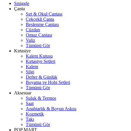
Smiggle
Çanta
Sırt & Okul Çantası
Çekçekli Çanta
Beslenme Çantası
Cüzdan
Omuz Çantası
Valiz
Tümünü Gör
Kırtasiye
Kalem Kutusu
Kırtasiye Setleri
Kalem
Silgi
Defter & Günlük
Boyama ve Hobi Setleri
Tümünü Gör
Aksesuar
Suluk & Termos
Saat
Anahtarlık & Boyun Askısı
Kozmetik
Takı
Tümünü Gör
POP MART