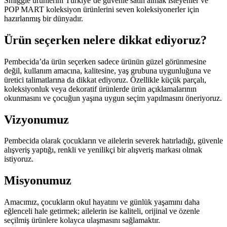
Smiggle ürünlerini Türkiye’de güvenle satın almak isteyenler ve
POP MART koleksiyon ürünlerini seven koleksiyonerler için
hazırlanmış bir dünyadır.
Ürün seçerken nelere dikkat ediyoruz?
Pembecida’da ürün seçerken sadece ürünün güzel görünmesine
değil, kullanım amacına, kalitesine, yaş grubuna uygunluğuna ve
üretici talimatlarına da dikkat ediyoruz. Özellikle küçük parçalı,
koleksiyonluk veya dekoratif ürünlerde ürün açıklamalarının
okunmasını ve çocuğun yaşına uygun seçim yapılmasını öneriyoruz.
Vizyonumuz
Pembecida olarak çocukların ve ailelerin severek hatırladığı, güvenle
alışveriş yaptığı, renkli ve yenilikçi bir alışveriş markası olmak
istiyoruz.
Misyonumuz
Amacımız, çocukların okul hayatını ve günlük yaşamını daha
eğlenceli hale getirmek; ailelerin ise kaliteli, orijinal ve özenle
seçilmiş ürünlere kolayca ulaşmasını sağlamaktır.