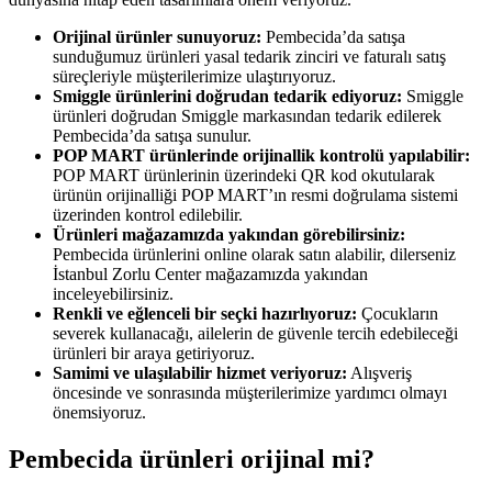
Orijinal ürünler sunuyoruz:
Pembecida’da satışa
sunduğumuz ürünleri yasal tedarik zinciri ve faturalı satış
süreçleriyle müşterilerimize ulaştırıyoruz.
Smiggle ürünlerini doğrudan tedarik ediyoruz:
Smiggle
ürünleri doğrudan Smiggle markasından tedarik edilerek
Pembecida’da satışa sunulur.
POP MART ürünlerinde orijinallik kontrolü yapılabilir:
POP MART ürünlerinin üzerindeki QR kod okutularak
ürünün orijinalliği POP MART’ın resmi doğrulama sistemi
üzerinden kontrol edilebilir.
Ürünleri mağazamızda yakından görebilirsiniz:
Pembecida ürünlerini online olarak satın alabilir, dilerseniz
İstanbul Zorlu Center mağazamızda yakından
inceleyebilirsiniz.
Renkli ve eğlenceli bir seçki hazırlıyoruz:
Çocukların
severek kullanacağı, ailelerin de güvenle tercih edebileceği
ürünleri bir araya getiriyoruz.
Samimi ve ulaşılabilir hizmet veriyoruz:
Alışveriş
öncesinde ve sonrasında müşterilerimize yardımcı olmayı
önemsiyoruz.
Pembecida ürünleri orijinal mi?