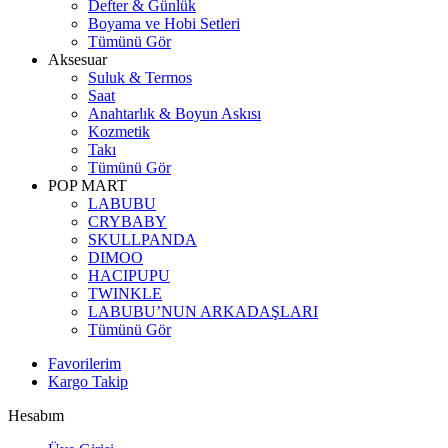
Defter & Günlük
Boyama ve Hobi Setleri
Tümünü Gör
Aksesuar
Suluk & Termos
Saat
Anahtarlık & Boyun Askısı
Kozmetik
Takı
Tümünü Gör
POP MART
LABUBU
CRYBABY
SKULLPANDA
DIMOO
HACIPUPU
TWINKLE
LABUBU’NUN ARKADAŞLARI
Tümünü Gör
Favorilerim
Kargo Takip
Hesabım