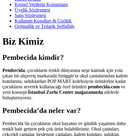
Kişisel Verilerin Korunması
Üyelik Sözleşmesi
Satış Sözleşmesi
Kullanım Koşulları & Gizlilik
Orijinallik ve Tedarik Şeffaflığı
Biz Kimiz
Pembecida kimdir?
Pembecida
, çocukların renkli dünyasına neşe katmak için yola
çıkan bir alışveriş markasıdır.Smiggle'ın okul çantalarından kalem
kutularına, suluklardan POP MART koleksiyon ürünlerine kadar
çocukların severek kullanacağı özel ürünleri
pembecida.com
ve
yeni konsept
İstanbul Zorlu Center mağazamızda
ailelerle
buluşturuyoruz.
Pembecida’da neler var?
Pembecida’da çocukların okul hayatını ve günlük yaşamını daha
renkli hale getiren pek çok ürün bulabilirsiniz. Okul çantaları,
çekçekli çantalar, beslenme çantaları, kalem kutuları, suluklar,