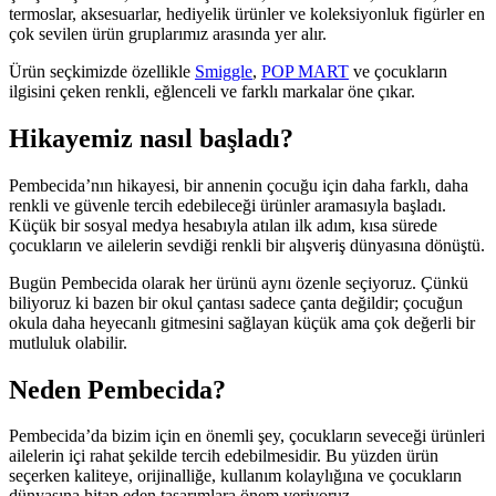
termoslar, aksesuarlar, hediyelik ürünler ve koleksiyonluk figürler en
çok sevilen ürün gruplarımız arasında yer alır.
Ürün seçkimizde özellikle
Smiggle
,
POP MART
ve çocukların
ilgisini çeken renkli, eğlenceli ve farklı markalar öne çıkar.
Hikayemiz nasıl başladı?
Pembecida’nın hikayesi, bir annenin çocuğu için daha farklı, daha
renkli ve güvenle tercih edebileceği ürünler aramasıyla başladı.
Küçük bir sosyal medya hesabıyla atılan ilk adım, kısa sürede
çocukların ve ailelerin sevdiği renkli bir alışveriş dünyasına dönüştü.
Bugün Pembecida olarak her ürünü aynı özenle seçiyoruz. Çünkü
biliyoruz ki bazen bir okul çantası sadece çanta değildir; çocuğun
okula daha heyecanlı gitmesini sağlayan küçük ama çok değerli bir
mutluluk olabilir.
Neden Pembecida?
Pembecida’da bizim için en önemli şey, çocukların seveceği ürünleri
ailelerin içi rahat şekilde tercih edebilmesidir. Bu yüzden ürün
seçerken kaliteye, orijinalliğe, kullanım kolaylığına ve çocukların
dünyasına hitap eden tasarımlara önem veriyoruz.