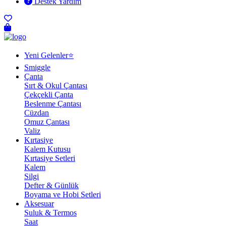
Destek Yardım
Yeni Gelenler⭐
Smiggle
Çanta
Sırt & Okul Çantası
Çekçekli Çanta
Beslenme Çantası
Cüzdan
Omuz Çantası
Valiz
Kırtasiye
Kalem Kutusu
Kırtasiye Setleri
Kalem
Silgi
Defter & Günlük
Boyama ve Hobi Setleri
Aksesuar
Suluk & Termos
Saat