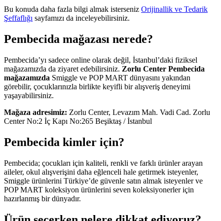
Bu konuda daha fazla bilgi almak isterseniz
Orijinallik ve Tedarik
Şeffaflığı
sayfamızı da inceleyebilirsiniz.
Pembecida mağazası nerede?
Pembecida’yı sadece online olarak değil, İstanbul’daki fiziksel
mağazamızda da ziyaret edebilirsiniz.
Zorlu Center Pembecida
mağazamızda
Smiggle ve POP MART dünyasını yakından
görebilir, çocuklarınızla birlikte keyifli bir alışveriş deneyimi
yaşayabilirsiniz.
Mağaza adresimiz:
Zorlu Center, Levazım Mah. Vadi Cad. Zorlu
Center No:2 İç Kapı No:265 Beşiktaş / İstanbul
Pembecida kimler için?
Pembecida; çocukları için kaliteli, renkli ve farklı ürünler arayan
aileler, okul alışverişini daha eğlenceli hale getirmek isteyenler,
Smiggle ürünlerini Türkiye’de güvenle satın almak isteyenler ve
POP MART koleksiyon ürünlerini seven koleksiyonerler için
hazırlanmış bir dünyadır.
Ürün seçerken nelere dikkat ediyoruz?