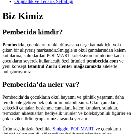
Orijinallik ve Tedarik Şeffaflığı
Biz Kimiz
Pembecida kimdir?
Pembecida
, çocukların renkli dünyasına neşe katmak için yola
çıkan bir alışveriş markasıdır.Smiggle'ın okul çantalarından kalem
kutularına, suluklardan POP MART koleksiyon ürünlerine kadar
çocukların severek kullanacağı özel ürünleri
pembecida.com
ve
yeni konsept
İstanbul Zorlu Center mağazamızda
ailelerle
buluşturuyoruz.
Pembecida’da neler var?
Pembecida’da çocukların okul hayatını ve günlük yaşamını daha
renkli hale getiren pek çok ürün bulabilirsiniz. Okul çantaları,
çekçekli çantalar, beslenme çantaları, kalem kutuları, suluklar,
termoslar, aksesuarlar, hediyelik ürünler ve koleksiyonluk figürler en
çok sevilen ürün gruplarımız arasında yer alır.
Ürün seçkimizde özellikle
Smiggle
,
POP MART
ve çocukların