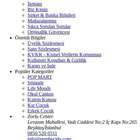
İletişim
Biz Kimiz
Şirket & Banka Bilgileri
Mağazalarımız
Sıkça Sorulan Sorular
Orijinallik Güvencesi
Önemli Bilgiler
Üyelik Sözleşmesi
Satış Sözleşmesi
KVKK - Kişisel Verilerin Korunması
Kullanım Koşulları & Gizlilik
Kargo ve İade
Popüler Kategoriler
POP MART
Smiggle
Life Moods
Okul Çantası
Kalem Kutusu
Kız Çocuk
Erkek Çocuk
Zorlu Center
Levazım Mahallesi, Vadi Caddesi No:2 İç Kapı No:265
Beşiktaş/İstanbul
0850 520 0511
info@pembecida.com