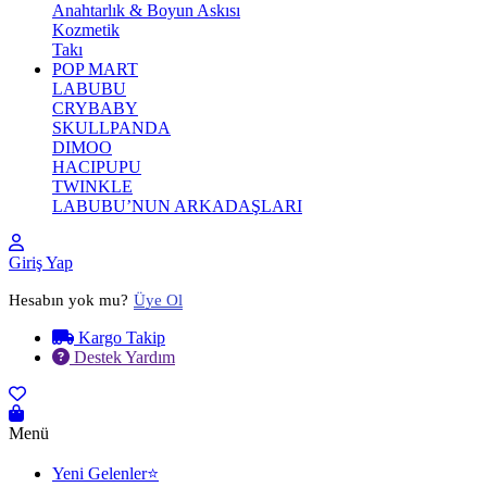
Anahtarlık & Boyun Askısı
Kozmetik
Takı
POP MART
LABUBU
CRYBABY
SKULLPANDA
DIMOO
HACIPUPU
TWINKLE
LABUBU’NUN ARKADAŞLARI
Giriş Yap
Hesabın yok mu?
Üye Ol
Kargo Takip
Destek Yardım
Menü
Yeni Gelenler⭐