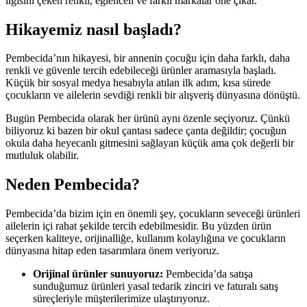
ilgisini çeken renkli, eğlenceli ve farklı markalar öne çıkar.
Hikayemiz nasıl başladı?
Pembecida’nın hikayesi, bir annenin çocuğu için daha farklı, daha
renkli ve güvenle tercih edebileceği ürünler aramasıyla başladı.
Küçük bir sosyal medya hesabıyla atılan ilk adım, kısa sürede
çocukların ve ailelerin sevdiği renkli bir alışveriş dünyasına dönüştü.
Bugün Pembecida olarak her ürünü aynı özenle seçiyoruz. Çünkü
biliyoruz ki bazen bir okul çantası sadece çanta değildir; çocuğun
okula daha heyecanlı gitmesini sağlayan küçük ama çok değerli bir
mutluluk olabilir.
Neden Pembecida?
Pembecida’da bizim için en önemli şey, çocukların seveceği ürünleri
ailelerin içi rahat şekilde tercih edebilmesidir. Bu yüzden ürün
seçerken kaliteye, orijinalliğe, kullanım kolaylığına ve çocukların
dünyasına hitap eden tasarımlara önem veriyoruz.
Orijinal ürünler sunuyoruz:
Pembecida’da satışa
sunduğumuz ürünleri yasal tedarik zinciri ve faturalı satış
süreçleriyle müşterilerimize ulaştırıyoruz.