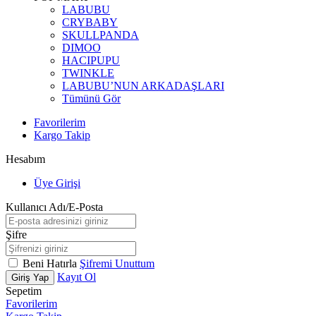
LABUBU
CRYBABY
SKULLPANDA
DIMOO
HACIPUPU
TWINKLE
LABUBU’NUN ARKADAŞLARI
Tümünü Gör
Favorilerim
Kargo Takip
Hesabım
Üye Girişi
Kullanıcı Adı/E-Posta
Şifre
Beni Hatırla
Şifremi Unuttum
Kayıt Ol
Giriş Yap
Sepetim
Favorilerim