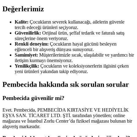
Değerlerimiz
Kalite:
Çocukların severek kullanacağı, ailelerin güvenle
tercih edeceği ürünleri seçiyoruz.
Güvenilirlik:
Orijinal ürün, şeffaf tedarik ve faturalı satış
süreçlerine önem veriyoruz.
Renkli deneyim:
Çocukların hayal gücünü besleyen
eğlenceli bir alışveriş dünyası sunuyoruz.
Samimiyet:
Müşterilerimizle sıcak, ulaşılabilir ve yardımcı bir
iletişim kurmayı önemsiyoruz.
Yenilikçilik:
Çocukların ve koleksiyonerlerin ilgisini çeken
yeni ürünleri yakından takip ediyoruz.
Pembecida hakkında sık sorulan sorular
Pembecida güvenilir mi?
Evet. Pembecida, PEMBECİDA KIRTASİYE VE HEDİYELİK
EŞYA SAN. TİCARET LTD. ŞTİ. tarafından yönetilen; online
mağazası ve İstanbul Zorlu Center’da fiziksel mağazası bulunan bir
alışveriş markasıdır.