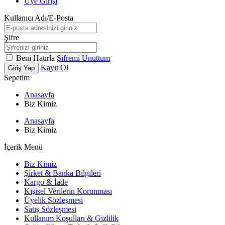
Üye Girişi
Kullanıcı Adı/E-Posta
Şifre
Beni Hatırla
Şifremi Unuttum
Kayıt Ol
Giriş Yap
Sepetim
Anasayfa
Biz Kimiz
Anasayfa
Biz Kimiz
İçerik Menü
Biz Kimiz
Şirket & Banka Bilgileri
Kargo & İade
Kişisel Verilerin Korunması
Üyelik Sözleşmesi
Satış Sözleşmesi
Kullanım Koşulları & Gizlilik