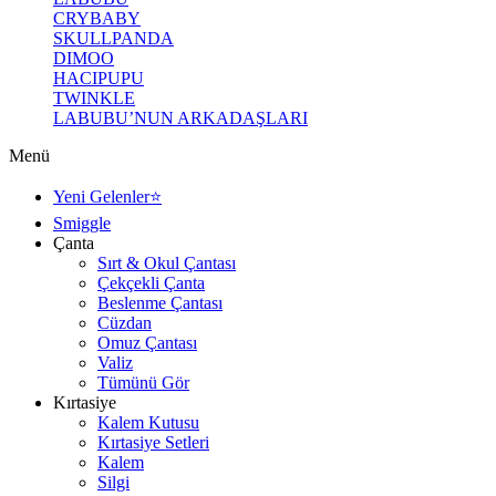
CRYBABY
SKULLPANDA
DIMOO
HACIPUPU
TWINKLE
LABUBU’NUN ARKADAŞLARI
Menü
Yeni Gelenler⭐
Smiggle
Çanta
Sırt & Okul Çantası
Çekçekli Çanta
Beslenme Çantası
Cüzdan
Omuz Çantası
Valiz
Tümünü Gör
Kırtasiye
Kalem Kutusu
Kırtasiye Setleri
Kalem
Silgi