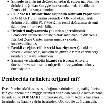
Smiggle ürünlerini doğrudan tedarik ediyoruz:
Smiggle
ürünleri doğrudan Smiggle markasından tedarik edilerek
Pembecida’da satışa sunulur.
POP MART ürünlerinde orijinallik kontrolü yapılabilir:
POP MART ürünlerinin üzerindeki QR kod okutularak
ürünün orijinalliği POP MART’ın resmi doğrulama sistemi
üzerinden kontrol edilebilir.
Ürünleri mağazamızda yakından görebilirsiniz:
Pembecida ürünlerini online olarak satın alabilir, dilerseniz
İstanbul Zorlu Center mağazamızda yakından
inceleyebilirsiniz.
Renkli ve eğlenceli bir seçki hazırlıyoruz:
Çocukların
severek kullanacağı, ailelerin de güvenle tercih edebileceği
ürünleri bir araya getiriyoruz.
Samimi ve ulaşılabilir hizmet veriyoruz:
Alışveriş
öncesinde ve sonrasında müşterilerimize yardımcı olmayı
önemsiyoruz.
Pembecida ürünleri orijinal mi?
Evet. Pembecida’da satışa sunduğumuz ürünlerin orijinalliği bizim
için çok önemlidir. Smiggle ürünleri doğrudan Smiggle markasından
tedarik edilir. POP MART ürünleri ise ilgili resmi tedarik kanalları
üzerinden sağlanır ve ürün üzerindeki QR kod ile doğrulanabilir.