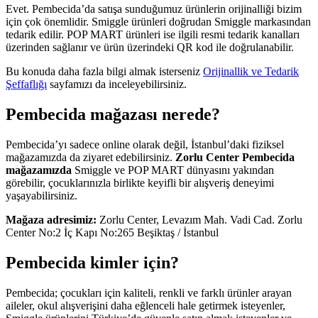
Evet. Pembecida’da satışa sunduğumuz ürünlerin orijinalliği bizim
için çok önemlidir. Smiggle ürünleri doğrudan Smiggle markasından
tedarik edilir. POP MART ürünleri ise ilgili resmi tedarik kanalları
üzerinden sağlanır ve ürün üzerindeki QR kod ile doğrulanabilir.
Bu konuda daha fazla bilgi almak isterseniz
Orijinallik ve Tedarik
Şeffaflığı
sayfamızı da inceleyebilirsiniz.
Pembecida mağazası nerede?
Pembecida’yı sadece online olarak değil, İstanbul’daki fiziksel
mağazamızda da ziyaret edebilirsiniz.
Zorlu Center Pembecida
mağazamızda
Smiggle ve POP MART dünyasını yakından
görebilir, çocuklarınızla birlikte keyifli bir alışveriş deneyimi
yaşayabilirsiniz.
Mağaza adresimiz:
Zorlu Center, Levazım Mah. Vadi Cad. Zorlu
Center No:2 İç Kapı No:265 Beşiktaş / İstanbul
Pembecida kimler için?
Pembecida; çocukları için kaliteli, renkli ve farklı ürünler arayan
aileler, okul alışverişini daha eğlenceli hale getirmek isteyenler,