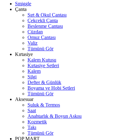
Smiggle
Çanta
Sırt & Okul Çantası
Çekçekli Çanta
Beslenme Çantası
Cüzdan
Omuz Çantası
Valiz
Tümünü Gör
Kırtasiye
Kalem Kutusu
Kırtasiye Setleri
Kalem
Silgi
Defter & Günlük
Boyama ve Hobi Setleri
Tümünü Gör
Aksesuar
Suluk & Termos
Saat
Anahtarlık & Boyun Askısı
Kozmetik
Takı
Tümünü Gör
POP MART