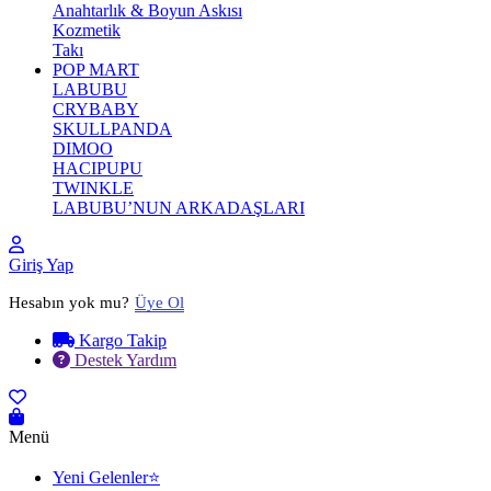
Anahtarlık & Boyun Askısı
Kozmetik
Takı
POP MART
LABUBU
CRYBABY
SKULLPANDA
DIMOO
HACIPUPU
TWINKLE
LABUBU’NUN ARKADAŞLARI
Giriş Yap
Hesabın yok mu?
Üye Ol
Kargo Takip
Destek Yardım
Menü
Yeni Gelenler⭐