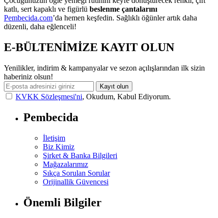
Çocuğunuzun öğle yemeği rutinini keyfe dönüştürecek renkli, çift
katlı, sert kapaklı ve figürlü
beslenme çantalarını
Pembecida.com
’da hemen keşfedin. Sağlıklı öğünler artık daha
düzenli, daha eğlenceli!
E-BÜLTENİMİZE KAYIT OLUN
Yenilikler, indirim & kampanyalar ve sezon açılışlarından ilk sizin
haberiniz olsun!
Kayıt olun
KVKK Sözleşmesi'ni
, Okudum, Kabul Ediyorum.
Pembecida
İletişim
Biz Kimiz
Şirket & Banka Bilgileri
Mağazalarımız
Sıkça Sorulan Sorular
Orijinallik Güvencesi
Önemli Bilgiler