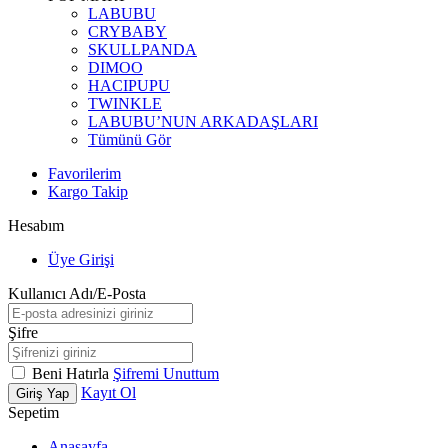
LABUBU
CRYBABY
SKULLPANDA
DIMOO
HACIPUPU
TWINKLE
LABUBU’NUN ARKADAŞLARI
Tümünü Gör
Favorilerim
Kargo Takip
Hesabım
Üye Girişi
Kullanıcı Adı/E-Posta
Şifre
Beni Hatırla
Şifremi Unuttum
Kayıt Ol
Giriş Yap
Sepetim
Anasayfa