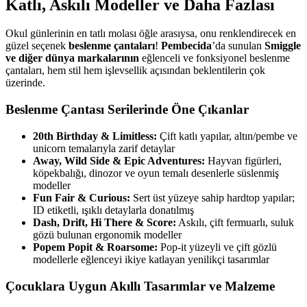
Katlı, Askılı Modeller ve Daha Fazlası
Okul günlerinin en tatlı molası öğle arasıysa, onu renklendirecek en
güzel seçenek
beslenme çantaları
!
Pembecida
’da sunulan
Smiggle
ve diğer dünya markalarının
eğlenceli ve fonksiyonel beslenme
çantaları, hem stil hem işlevsellik açısından beklentilerin çok
üzerinde.
Beslenme Çantası Serilerinde Öne Çıkanlar
20th Birthday & Limitless:
Çift katlı yapılar, altın/pembe ve
unicorn temalarıyla zarif detaylar
Away, Wild Side & Epic Adventures:
Hayvan figürleri,
köpekbalığı, dinozor ve oyun temalı desenlerle süslenmiş
modeller
Fun Fair & Curious:
Sert üst yüzeye sahip hardtop yapılar;
ID etiketli, ışıklı detaylarla donatılmış
Dash, Drift, Hi There & Score:
Askılı, çift fermuarlı, suluk
gözü bulunan ergonomik modeller
Popem Popit & Roarsome:
Pop-it yüzeyli ve çift gözlü
modellerle eğlenceyi ikiye katlayan yenilikçi tasarımlar
Çocuklara Uygun Akıllı Tasarımlar ve Malzeme