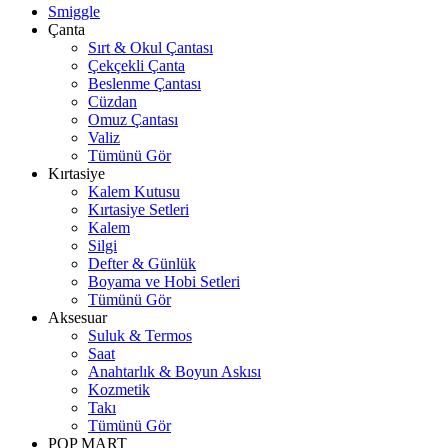
Smiggle
Çanta
Sırt & Okul Çantası
Çekçekli Çanta
Beslenme Çantası
Cüzdan
Omuz Çantası
Valiz
Tümünü Gör
Kırtasiye
Kalem Kutusu
Kırtasiye Setleri
Kalem
Silgi
Defter & Günlük
Boyama ve Hobi Setleri
Tümünü Gör
Aksesuar
Suluk & Termos
Saat
Anahtarlık & Boyun Askısı
Kozmetik
Takı
Tümünü Gör
POP MART