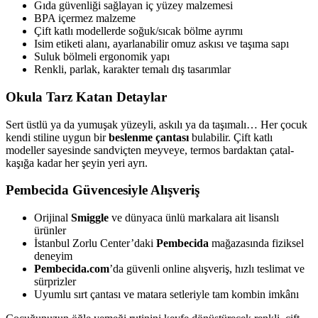
Gıda güvenliği sağlayan iç yüzey malzemesi
BPA içermez malzeme
Çift katlı modellerde soğuk/sıcak bölme ayrımı
Isim etiketi alanı, ayarlanabilir omuz askısı ve taşıma sapı
Suluk bölmeli ergonomik yapı
Renkli, parlak, karakter temalı dış tasarımlar
Okula Tarz Katan Detaylar
Sert üstlü ya da yumuşak yüzeyli, askılı ya da taşımalı… Her çocuk
kendi stiline uygun bir
beslenme çantası
bulabilir. Çift katlı
modeller sayesinde sandviçten meyveye, termos bardaktan çatal-
kaşığa kadar her şeyin yeri ayrı.
Pembecida Güvencesiyle Alışveriş
Orijinal
Smiggle
ve dünyaca ünlü markalara ait lisanslı
ürünler
İstanbul Zorlu Center’daki
Pembecida
mağazasında fiziksel
deneyim
Pembecida.com
’da güvenli online alışveriş, hızlı teslimat ve
sürprizler
Uyumlu sırt çantası ve matara setleriyle tam kombin imkânı