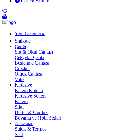
Destek Yardım
Yeni Gelenler⭐
Smiggle
Çanta
Sırt & Okul Çantası
Çekçekli Çanta
Beslenme Çantası
Cüzdan
Omuz Çantası
Valiz
Kırtasiye
Kalem Kutusu
Kırtasiye Setleri
Kalem
Silgi
Defter & Günlük
Boyama ve Hobi Setleri
Aksesuar
Suluk & Termos
Saat