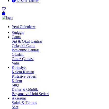
Destek Yardım
Yeni Gelenler⭐
Smiggle
Çanta
Sırt & Okul Çantası
Çekçekli Çanta
Beslenme Çantası
Cüzdan
Omuz Çantası
Valiz
Kırtasiye
Kalem Kutusu
Kırtasiye Setleri
Kalem
Silgi
Defter & Günlük
Boyama ve Hobi Setleri
Aksesuar
Suluk & Termos
Saat