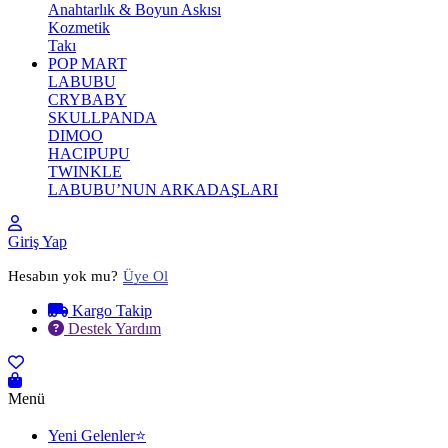
Anahtarlık & Boyun Askısı
Kozmetik
Takı
POP MART
LABUBU
CRYBABY
SKULLPANDA
DIMOO
HACIPUPU
TWINKLE
LABUBU’NUN ARKADAŞLARI
Giriş Yap
Hesabın yok mu?
Üye Ol
Kargo Takip
Destek Yardım
Menü
Yeni Gelenler⭐