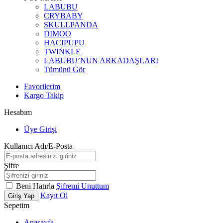
LABUBU
CRYBABY
SKULLPANDA
DIMOO
HACIPUPU
TWINKLE
LABUBU’NUN ARKADAŞLARI
Tümünü Gör
Favorilerim
Kargo Takip
Hesabım
Üye Girişi
Kullanıcı Adı/E-Posta
Şifre
Beni Hatırla
Şifremi Unuttum
Kayıt Ol
Giriş Yap
Sepetim
Anasayfa