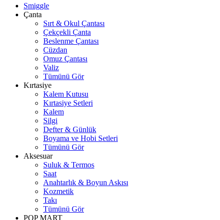
Smiggle
Çanta
Sırt & Okul Çantası
Çekçekli Çanta
Beslenme Çantası
Cüzdan
Omuz Çantası
Valiz
Tümünü Gör
Kırtasiye
Kalem Kutusu
Kırtasiye Setleri
Kalem
Silgi
Defter & Günlük
Boyama ve Hobi Setleri
Tümünü Gör
Aksesuar
Suluk & Termos
Saat
Anahtarlık & Boyun Askısı
Kozmetik
Takı
Tümünü Gör
POP MART