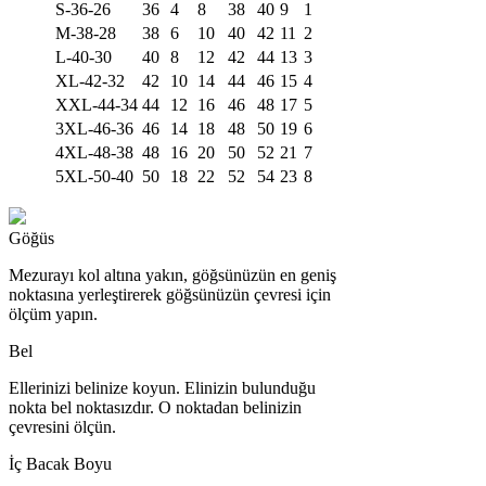
S-36-26
36
4
8
38
40
9
1
M-38-28
38
6
10
40
42
11
2
L-40-30
40
8
12
42
44
13
3
XL-42-32
42
10
14
44
46
15
4
XXL-44-34
44
12
16
46
48
17
5
3XL-46-36
46
14
18
48
50
19
6
4XL-48-38
48
16
20
50
52
21
7
5XL-50-40
50
18
22
52
54
23
8
Göğüs
Mezurayı kol altına yakın, göğsünüzün en geniş
noktasına yerleştirerek göğsünüzün çevresi için
ölçüm yapın.
Bel
Ellerinizi belinize koyun. Elinizin bulunduğu
nokta bel noktasızdır. O noktadan belinizin
çevresini ölçün.
İç Bacak Boyu