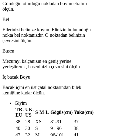
Gömleğin oturduğu noktadan boyun etrafını
ölçün.
Bel
Ellerinizi belinize koyun. Elinizin bulunuduğu
nokta bel noktanızdır. O noktadan belinizin
çevresini ölçün.
Basen
Mezurayı kalçanızın en geniş yerine
yerleştirerek, baseninizin çevresini ölçün.
İç bacak Boyu
Bacak içini en üst çatal noktasından bilek
kemiğine kadar ölçün.
Giyim
TR-
UK-
S-M-L
Gögüs(cm)
Yaka(cm)
EU
US
38
28
XS
81-91
37
40
30
S
91-96
38
42
32
M
96-101
41