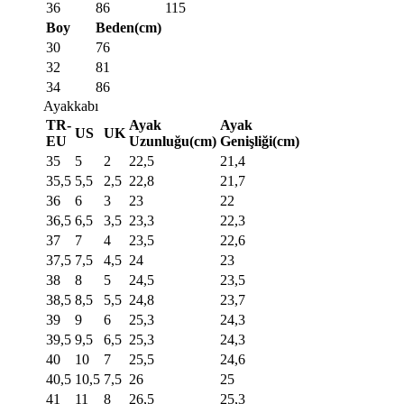
36
86
115
Boy
Beden(cm)
30
76
32
81
34
86
Ayakkabı
TR-
Ayak
Ayak
US
UK
EU
Uzunluğu(cm)
Genişliği(cm)
35
5
2
22,5
21,4
35,5
5,5
2,5
22,8
21,7
36
6
3
23
22
36,5
6,5
3,5
23,3
22,3
37
7
4
23,5
22,6
37,5
7,5
4,5
24
23
38
8
5
24,5
23,5
38,5
8,5
5,5
24,8
23,7
39
9
6
25,3
24,3
39,5
9,5
6,5
25,3
24,3
40
10
7
25,5
24,6
40,5
10,5
7,5
26
25
41
11
8
26,5
25,3