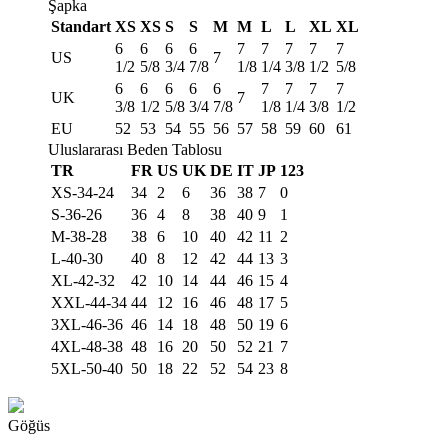
Şapka
Standart
XS
XS
S
S
M
M
L
L
XL
XL
6
6
6
6
7
7
7
7
7
US
7
1/2
5/8
3/4
7/8
1/8
1/4
3/8
1/2
5/8
6
6
6
6
6
7
7
7
7
UK
7
3/8
1/2
5/8
3/4
7/8
1/8
1/4
3/8
1/2
EU
52
53
54
55
56
57
58
59
60
61
Uluslararası Beden Tablosu
TR
FR
US
UK
DE
IT
JP
123
XS-34-24
34
2
6
36
38
7
0
S-36-26
36
4
8
38
40
9
1
M-38-28
38
6
10
40
42
11
2
L-40-30
40
8
12
42
44
13
3
XL-42-32
42
10
14
44
46
15
4
XXL-44-34
44
12
16
46
48
17
5
3XL-46-36
46
14
18
48
50
19
6
4XL-48-38
48
16
20
50
52
21
7
5XL-50-40
50
18
22
52
54
23
8
Göğüs