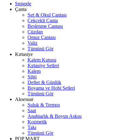
Smiggle
Çanta
Sırt & Okul Çantası
Çekçekli Çanta
Beslenme Çantası
Cüzdan
Omuz Çantası
Valiz
Tümünü Gör
Kırtasiye
Kalem Kutusu
Kırtasiye Setleri
Kalem
Silgi
Defter & Günlük
Boyama ve Hobi Setleri
Tümünü Gör
Aksesuar
Suluk & Termos
Saat
Anahtarlık & Boyun Askısı
Kozmetik
Takı
Tümünü Gör
POP MART