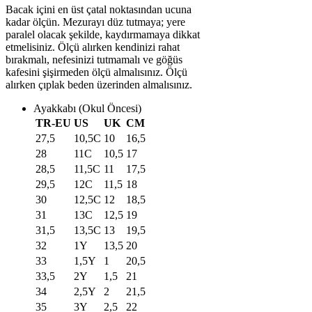
Bacak içini en üst çatal noktasından ucuna
kadar ölçün. Mezurayı düz tutmaya; yere
paralel olacak şekilde, kaydırmamaya dikkat
etmelisiniz. Ölçü alırken kendinizi rahat
bırakmalı, nefesinizi tutmamalı ve göğüs
kafesini şişirmeden ölçü almalısınız. Ölçü
alırken çıplak beden üzerinden almalısınız.
Ayakkabı (Okul Öncesi)
TR-EU
US
UK
CM
27,5
10,5C
10
16,5
28
11C
10,5
17
28,5
11,5C
11
17,5
29,5
12C
11,5
18
30
12,5C
12
18,5
31
13C
12,5
19
31,5
13,5C
13
19,5
32
1Y
13,5
20
33
1,5Y
1
20,5
33,5
2Y
1,5
21
34
2,5Y
2
21,5
35
3Y
2,5
22