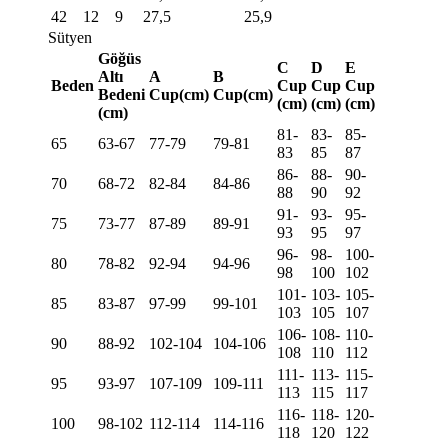
42
12
9
27,5
25,9
Sütyen
Göğüs
C
D
E
Altı
A
B
Beden
Cup
Cup
Cup
Bedeni
Cup(cm)
Cup(cm)
(cm)
(cm)
(cm)
(cm)
81-
83-
85-
65
63-67
77-79
79-81
83
85
87
86-
88-
90-
70
68-72
82-84
84-86
88
90
92
91-
93-
95-
75
73-77
87-89
89-91
93
95
97
96-
98-
100-
80
78-82
92-94
94-96
98
100
102
101-
103-
105-
85
83-87
97-99
99-101
103
105
107
106-
108-
110-
90
88-92
102-104
104-106
108
110
112
111-
113-
115-
95
93-97
107-109
109-111
113
115
117
116-
118-
120-
100
98-102
112-114
114-116
118
120
122