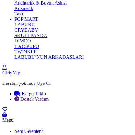
Anahtarlık & Boyun Askısı
Kozmetik
Takı
POP MART
LABUBU
CRYBABY
SKULLPANDA
DIMOO
HACIPUPU
TWINKLE
LABUBU’NUN ARKADAŞLARI
Giriş Yap
Hesabın yok mu?
Üye Ol
Kargo Takip
Destek Yardım
Menü
Yeni Gelenler⭐