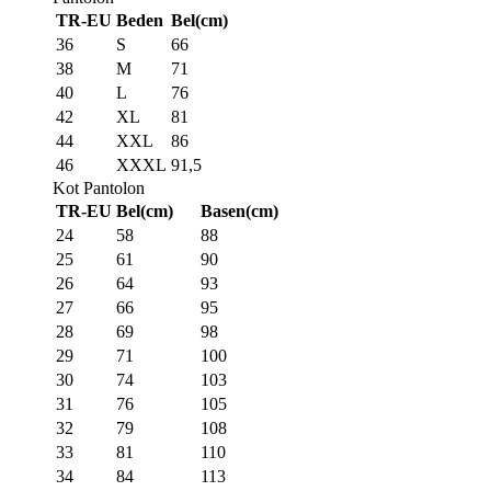
TR-EU
Beden
Bel(cm)
36
S
66
38
M
71
40
L
76
42
XL
81
44
XXL
86
46
XXXL
91,5
Kot Pantolon
TR-EU
Bel(cm)
Basen(cm)
24
58
88
25
61
90
26
64
93
27
66
95
28
69
98
29
71
100
30
74
103
31
76
105
32
79
108
33
81
110
34
84
113