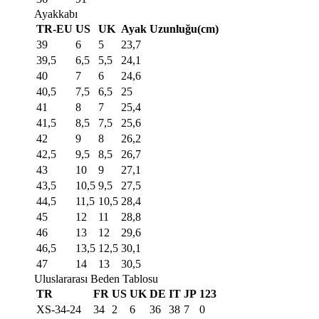
Ayakkabı
TR-EU
US
UK
Ayak Uzunluğu(cm)
39
6
5
23,7
39,5
6,5
5,5
24,1
40
7
6
24,6
40,5
7,5
6,5
25
41
8
7
25,4
41,5
8,5
7,5
25,6
42
9
8
26,2
42,5
9,5
8,5
26,7
43
10
9
27,1
43,5
10,5
9,5
27,5
44,5
11,5
10,5
28,4
45
12
11
28,8
46
13
12
29,6
46,5
13,5
12,5
30,1
47
14
13
30,5
Uluslararası Beden Tablosu
TR
FR
US
UK
DE
IT
JP
123
XS-34-24
34
2
6
36
38
7
0