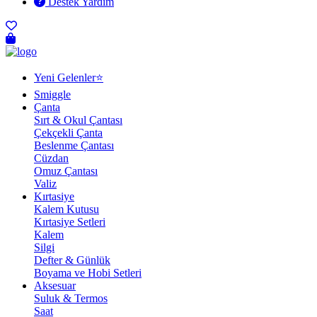
Destek Yardım
Yeni Gelenler⭐
Smiggle
Çanta
Sırt & Okul Çantası
Çekçekli Çanta
Beslenme Çantası
Cüzdan
Omuz Çantası
Valiz
Kırtasiye
Kalem Kutusu
Kırtasiye Setleri
Kalem
Silgi
Defter & Günlük
Boyama ve Hobi Setleri
Aksesuar
Suluk & Termos
Saat