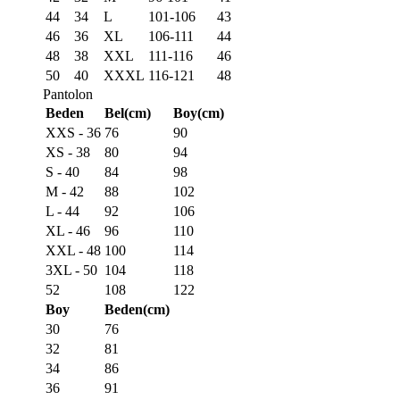
44
34
L
101-106
43
46
36
XL
106-111
44
48
38
XXL
111-116
46
50
40
XXXL
116-121
48
Pantolon
Beden
Bel(cm)
Boy(cm)
XXS - 36
76
90
XS - 38
80
94
S - 40
84
98
M - 42
88
102
L - 44
92
106
XL - 46
96
110
XXL - 48
100
114
3XL - 50
104
118
52
108
122
Boy
Beden(cm)
30
76
32
81
34
86
36
91