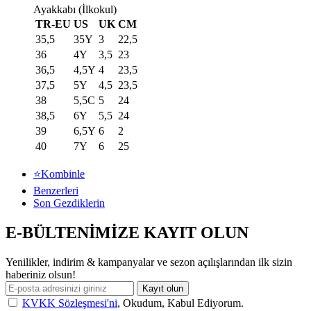
Ayakkabı (İlkokul)
TR-EU
US
UK
CM
35,5
35Y
3
22,5
36
4Y
3,5
23
36,5
4,5Y
4
23,5
37,5
5Y
4,5
23,5
38
5,5C
5
24
38,5
6Y
5,5
24
39
6,5Y
6
2
40
7Y
6
25
⭐Kombinle
Benzerleri
Son Gezdiklerin
E-BÜLTENİMİZE KAYIT OLUN
Yenilikler, indirim & kampanyalar ve sezon açılışlarından ilk sizin
haberiniz olsun!
Kayıt olun
KVKK Sözleşmesi'ni
, Okudum, Kabul Ediyorum.