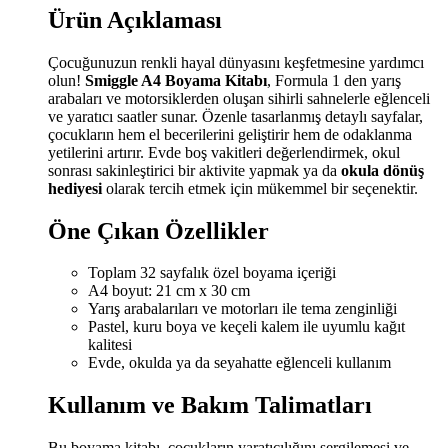
Ürün Açıklaması
Çocuğunuzun renkli hayal dünyasını keşfetmesine yardımcı
olun!
Smiggle A4 Boyama Kitabı
, Formula 1 den yarış
arabaları ve motorsiklerden oluşan sihirli sahnelerle eğlenceli
ve yaratıcı saatler sunar. Özenle tasarlanmış detaylı sayfalar,
çocukların hem el becerilerini geliştirir hem de odaklanma
yetilerini artırır. Evde boş vakitleri değerlendirmek, okul
sonrası sakinleştirici bir aktivite yapmak ya da
okula dönüş
hediyesi
olarak tercih etmek için mükemmel bir seçenektir.
Öne Çıkan Özellikler
Toplam 32 sayfalık özel boyama içeriği
A4 boyut: 21 cm x 30 cm
Yarış arabalarıları ve motorları ile tema zenginliği
Pastel, kuru boya ve keçeli kalem ile uyumlu kağıt
kalitesi
Evde, okulda ya da seyahatte eğlenceli kullanım
Kullanım ve Bakım Talimatları
Bu boyama kitabı, çocukların yaratıcılığını sergilemesi ve