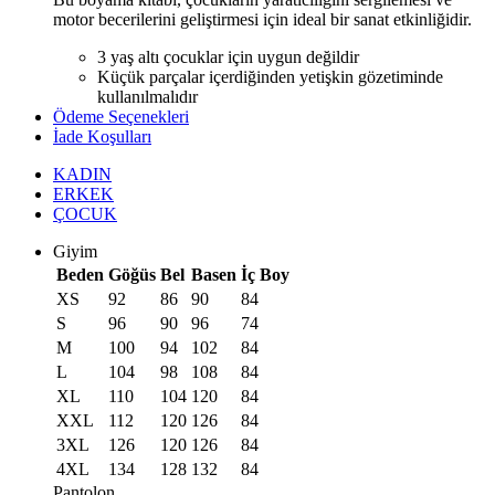
motor becerilerini geliştirmesi için ideal bir sanat etkinliğidir.
3 yaş altı çocuklar için uygun değildir
Küçük parçalar içerdiğinden yetişkin gözetiminde
kullanılmalıdır
Ödeme Seçenekleri
İade Koşulları
KADIN
ERKEK
ÇOCUK
Giyim
Beden
Göğüs
Bel
Basen
İç Boy
XS
92
86
90
84
S
96
90
96
74
M
100
94
102
84
L
104
98
108
84
XL
110
104
120
84
XXL
112
120
126
84
3XL
126
120
126
84
4XL
134
128
132
84
Pantolon