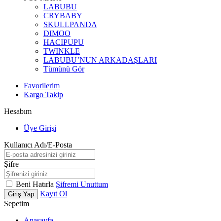
LABUBU
CRYBABY
SKULLPANDA
DIMOO
HACIPUPU
TWINKLE
LABUBU’NUN ARKADAŞLARI
Tümünü Gör
Favorilerim
Kargo Takip
Hesabım
Üye Girişi
Kullanıcı Adı/E-Posta
Şifre
Beni Hatırla
Şifremi Unuttum
Kayıt Ol
Giriş Yap
Sepetim
Anasayfa