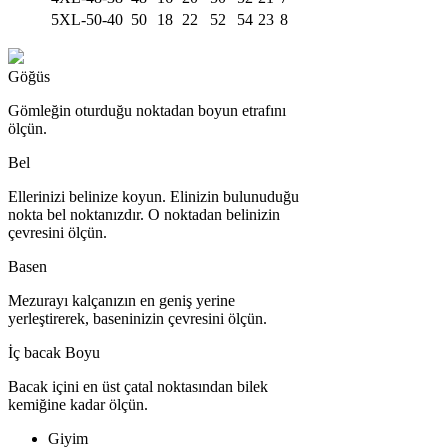
5XL-50-40
50
18
22
52
54
23
8
Göğüs
Gömleğin oturduğu noktadan boyun etrafını
ölçün.
Bel
Ellerinizi belinize koyun. Elinizin bulunuduğu
nokta bel noktanızdır. O noktadan belinizin
çevresini ölçün.
Basen
Mezurayı kalçanızın en geniş yerine
yerleştirerek, baseninizin çevresini ölçün.
İç bacak Boyu
Bacak içini en üst çatal noktasından bilek
kemiğine kadar ölçün.
Giyim