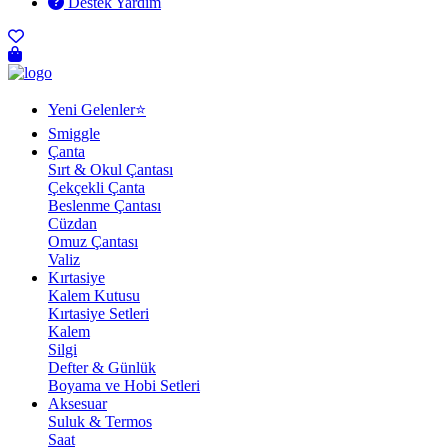
Destek Yardım
Yeni Gelenler⭐
Smiggle
Çanta
Sırt & Okul Çantası
Çekçekli Çanta
Beslenme Çantası
Cüzdan
Omuz Çantası
Valiz
Kırtasiye
Kalem Kutusu
Kırtasiye Setleri
Kalem
Silgi
Defter & Günlük
Boyama ve Hobi Setleri
Aksesuar
Suluk & Termos
Saat