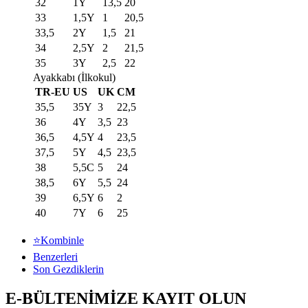
32
1Y
13,5
20
33
1,5Y
1
20,5
33,5
2Y
1,5
21
34
2,5Y
2
21,5
35
3Y
2,5
22
Ayakkabı (İlkokul)
TR-EU
US
UK
CM
35,5
35Y
3
22,5
36
4Y
3,5
23
36,5
4,5Y
4
23,5
37,5
5Y
4,5
23,5
38
5,5C
5
24
38,5
6Y
5,5
24
39
6,5Y
6
2
40
7Y
6
25
⭐Kombinle
Benzerleri
Son Gezdiklerin
E-BÜLTENİMİZE KAYIT OLUN