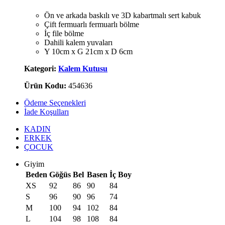
Ön ve arkada baskılı ve 3D kabartmalı sert kabuk
Çift fermuarlı fermuarlı bölme
İç file bölme
Dahili kalem yuvaları
Y 10cm x G 21cm x D 6cm
Kategori:
Kalem Kutusu
Ürün Kodu:
454636
Ödeme Seçenekleri
İade Koşulları
KADIN
ERKEK
ÇOCUK
Giyim
Beden
Göğüs
Bel
Basen
İç Boy
XS
92
86
90
84
S
96
90
96
74
M
100
94
102
84
L
104
98
108
84