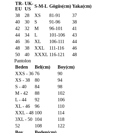
TR-
UK-
S-M-L
Gögüs(cm)
Yaka(cm)
EU
US
38
28
XS
81-91
37
40
30
S
91-96
38
42
32
M
96-101
41
44
34
L
101-106
43
46
36
XL
106-111
44
48
38
XXL
111-116
46
50
40
XXXL
116-121
48
Pantolon
Beden
Bel(cm)
Boy(cm)
XXS - 36
76
90
XS - 38
80
94
S - 40
84
98
M - 42
88
102
L - 44
92
106
XL - 46
96
110
XXL - 48
100
114
3XL - 50
104
118
52
108
122
Boy
Beden(cm)