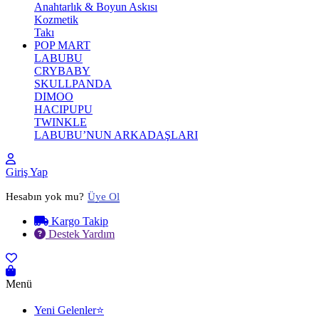
Anahtarlık & Boyun Askısı
Kozmetik
Takı
POP MART
LABUBU
CRYBABY
SKULLPANDA
DIMOO
HACIPUPU
TWINKLE
LABUBU’NUN ARKADAŞLARI
Giriş Yap
Hesabın yok mu?
Üye Ol
Kargo Takip
Destek Yardım
Menü
Yeni Gelenler⭐