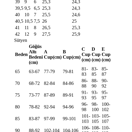
39
9
6
25,3
24,3
39,5
9,5
6,5
25,3
24,3
40
10
7
25,5
24,6
40,5
10,5
7,5
26
25
41
11
8
26,5
25,3
42
12
9
27,5
25,9
Sütyen
Göğüs
C
D
E
Altı
A
B
Beden
Cup
Cup
Cup
Bedeni
Cup(cm)
Cup(cm)
(cm)
(cm)
(cm)
(cm)
81-
83-
85-
65
63-67
77-79
79-81
83
85
87
86-
88-
90-
70
68-72
82-84
84-86
88
90
92
91-
93-
95-
75
73-77
87-89
89-91
93
95
97
96-
98-
100-
80
78-82
92-94
94-96
98
100
102
101-
103-
105-
85
83-87
97-99
99-101
103
105
107
106-
108-
110-
90
88-92
102-104
104-106