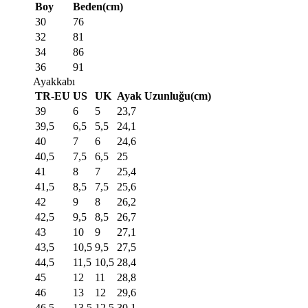
Boy
Beden(cm)
30
76
32
81
34
86
36
91
Ayakkabı
TR-EU
US
UK
Ayak Uzunluğu(cm)
39
6
5
23,7
39,5
6,5
5,5
24,1
40
7
6
24,6
40,5
7,5
6,5
25
41
8
7
25,4
41,5
8,5
7,5
25,6
42
9
8
26,2
42,5
9,5
8,5
26,7
43
10
9
27,1
43,5
10,5
9,5
27,5
44,5
11,5
10,5
28,4
45
12
11
28,8
46
13
12
29,6
46,5
13,5
12,5
30,1