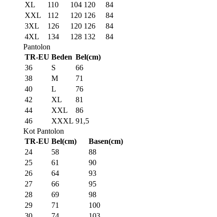
XL
110
104
120
84
XXL
112
120
126
84
3XL
126
120
126
84
4XL
134
128
132
84
Pantolon
TR-EU
Beden
Bel(cm)
36
S
66
38
M
71
40
L
76
42
XL
81
44
XXL
86
46
XXXL
91,5
Kot Pantolon
TR-EU
Bel(cm)
Basen(cm)
24
58
88
25
61
90
26
64
93
27
66
95
28
69
98
29
71
100
30
74
103