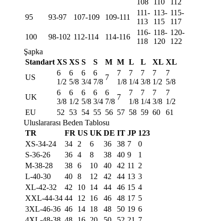
108
110
112
111-
113-
115-
95
93-97
107-109
109-111
113
115
117
116-
118-
120-
100
98-102
112-114
114-116
118
120
122
Şapka
Standart
XS
XS
S
S
M
M
L
L
XL
XL
6
6
6
6
7
7
7
7
7
US
7
1/2
5/8
3/4
7/8
1/8
1/4
3/8
1/2
5/8
6
6
6
6
6
7
7
7
7
UK
7
3/8
1/2
5/8
3/4
7/8
1/8
1/4
3/8
1/2
EU
52
53
54
55
56
57
58
59
60
61
Uluslararası Beden Tablosu
TR
FR
US
UK
DE
IT
JP
123
XS-34-24
34
2
6
36
38
7
0
S-36-26
36
4
8
38
40
9
1
M-38-28
38
6
10
40
42
11
2
L-40-30
40
8
12
42
44
13
3
XL-42-32
42
10
14
44
46
15
4
XXL-44-34
44
12
16
46
48
17
5
3XL-46-36
46
14
18
48
50
19
6
4XL-48-38
48
16
20
50
52
21
7