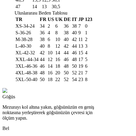
47
14
13
30,5
Uluslararası Beden Tablosu
TR
FR
US
UK
DE
IT
JP
123
XS-34-24
34
2
6
36
38
7
0
S-36-26
36
4
8
38
40
9
1
M-38-28
38
6
10
40
42
11
2
L-40-30
40
8
12
42
44
13
3
XL-42-32
42
10
14
44
46
15
4
XXL-44-34
44
12
16
46
48
17
5
3XL-46-36
46
14
18
48
50
19
6
4XL-48-38
48
16
20
50
52
21
7
5XL-50-40
50
18
22
52
54
23
8
Göğüs
Mezurayı kol altına yakın, göğsünüzün en geniş
noktasına yerleştirerek göğsünüzün çevresi için
ölçüm yapın.
Bel