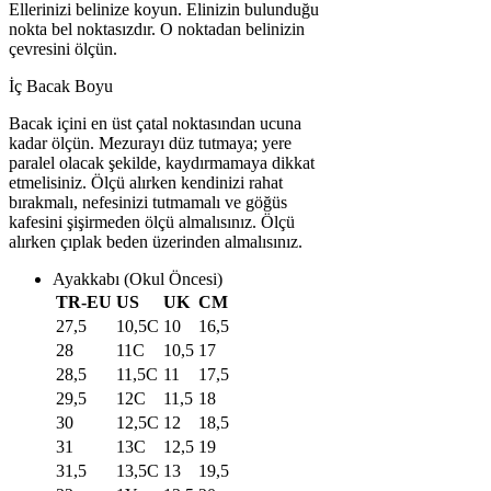
Ellerinizi belinize koyun. Elinizin bulunduğu
nokta bel noktasızdır. O noktadan belinizin
çevresini ölçün.
İç Bacak Boyu
Bacak içini en üst çatal noktasından ucuna
kadar ölçün. Mezurayı düz tutmaya; yere
paralel olacak şekilde, kaydırmamaya dikkat
etmelisiniz. Ölçü alırken kendinizi rahat
bırakmalı, nefesinizi tutmamalı ve göğüs
kafesini şişirmeden ölçü almalısınız. Ölçü
alırken çıplak beden üzerinden almalısınız.
Ayakkabı (Okul Öncesi)
TR-EU
US
UK
CM
27,5
10,5C
10
16,5
28
11C
10,5
17
28,5
11,5C
11
17,5
29,5
12C
11,5
18
30
12,5C
12
18,5
31
13C
12,5
19
31,5
13,5C
13
19,5