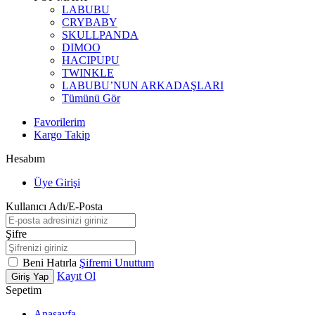
LABUBU
CRYBABY
SKULLPANDA
DIMOO
HACIPUPU
TWINKLE
LABUBU’NUN ARKADAŞLARI
Tümünü Gör
Favorilerim
Kargo Takip
Hesabım
Üye Girişi
Kullanıcı Adı/E-Posta
Şifre
Beni Hatırla
Şifremi Unuttum
Kayıt Ol
Giriş Yap
Sepetim
Anasayfa