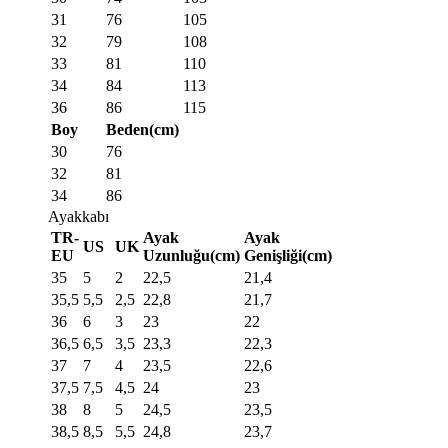
31
76
105
32
79
108
33
81
110
34
84
113
36
86
115
Boy
Beden(cm)
30
76
32
81
34
86
Ayakkabı
TR-
Ayak
Ayak
US
UK
EU
Uzunluğu(cm)
Genişliği(cm)
35
5
2
22,5
21,4
35,5
5,5
2,5
22,8
21,7
36
6
3
23
22
36,5
6,5
3,5
23,3
22,3
37
7
4
23,5
22,6
37,5
7,5
4,5
24
23
38
8
5
24,5
23,5
38,5
8,5
5,5
24,8
23,7