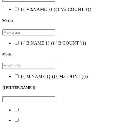
{{ V2.NAME }}
({{ V2.COUNT }})
Marka
{{ B.NAME }}
({{ B.COUNT }})
Model
{{ M.NAME }}
({{ M.COUNT }})
{{ FILTER.NAME }}