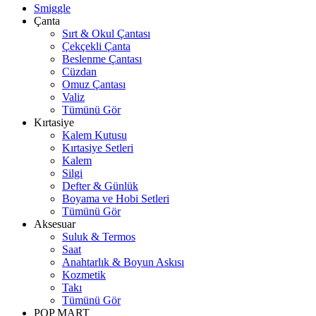
Smiggle
Çanta
Sırt & Okul Çantası
Çekçekli Çanta
Beslenme Çantası
Cüzdan
Omuz Çantası
Valiz
Tümünü Gör
Kırtasiye
Kalem Kutusu
Kırtasiye Setleri
Kalem
Silgi
Defter & Günlük
Boyama ve Hobi Setleri
Tümünü Gör
Aksesuar
Suluk & Termos
Saat
Anahtarlık & Boyun Askısı
Kozmetik
Takı
Tümünü Gör
POP MART