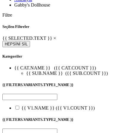
Gabby's Dollhouse
Filtre
Seçilen Filtreler
{{ SELECTED.TEXT }} ×
HEPSİNİ SİL
Kategoriler
{{ CAT.NAME }}
({{ CAT.COUNT }})
{{ SUB.NAME }}
({{ SUB.COUNT }})
{{ FILTERS.VARIANTS.TYPE1_NAME }}
{{ V1.NAME }}
({{ V1.COUNT }})
{{ FILTERS.VARIANTS.TYPE2_NAME }}