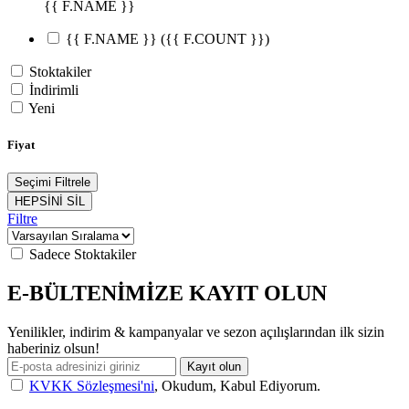
{{ F.NAME }}
{{ F.NAME }}
({{ F.COUNT }})
Stoktakiler
İndirimli
Yeni
Fiyat
Seçimi Filtrele
HEPSİNİ SİL
Filtre
Sadece Stoktakiler
E-BÜLTENİMİZE KAYIT OLUN
Yenilikler, indirim & kampanyalar ve sezon açılışlarından ilk sizin
haberiniz olsun!
Kayıt olun
KVKK Sözleşmesi'ni
, Okudum, Kabul Ediyorum.