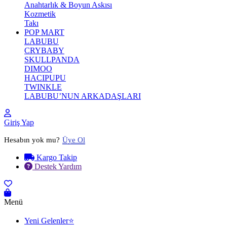
Anahtarlık & Boyun Askısı
Kozmetik
Takı
POP MART
LABUBU
CRYBABY
SKULLPANDA
DIMOO
HACIPUPU
TWINKLE
LABUBU’NUN ARKADAŞLARI
Giriş Yap
Hesabın yok mu?
Üye Ol
Kargo Takip
Destek Yardım
Menü
Yeni Gelenler⭐