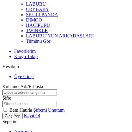
LABUBU
CRYBABY
SKULLPANDA
DIMOO
HACIPUPU
TWINKLE
LABUBU’NUN ARKADAŞLARI
Tümünü Gör
Favorilerim
Kargo Takip
Hesabım
Üye Girişi
Kullanıcı Adı/E-Posta
Şifre
Beni Hatırla
Şifremi Unuttum
Kayıt Ol
Giriş Yap
Sepetim
Anasayfa