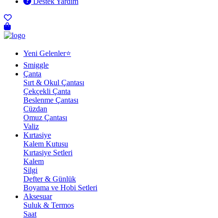
Destek Yardım
Yeni Gelenler⭐
Smiggle
Çanta
Sırt & Okul Çantası
Çekçekli Çanta
Beslenme Çantası
Cüzdan
Omuz Çantası
Valiz
Kırtasiye
Kalem Kutusu
Kırtasiye Setleri
Kalem
Silgi
Defter & Günlük
Boyama ve Hobi Setleri
Aksesuar
Suluk & Termos
Saat