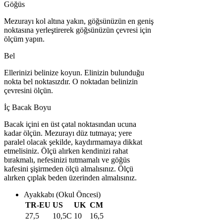
Göğüs
Mezurayı kol altına yakın, göğsünüzün en geniş
noktasına yerleştirerek göğsünüzün çevresi için
ölçüm yapın.
Bel
Ellerinizi belinize koyun. Elinizin bulunduğu
nokta bel noktasızdır. O noktadan belinizin
çevresini ölçün.
İç Bacak Boyu
Bacak içini en üst çatal noktasından ucuna
kadar ölçün. Mezurayı düz tutmaya; yere
paralel olacak şekilde, kaydırmamaya dikkat
etmelisiniz. Ölçü alırken kendinizi rahat
bırakmalı, nefesinizi tutmamalı ve göğüs
kafesini şişirmeden ölçü almalısınız. Ölçü
alırken çıplak beden üzerinden almalısınız.
Ayakkabı (Okul Öncesi)
TR-EU
US
UK
CM
27,5
10,5C
10
16,5