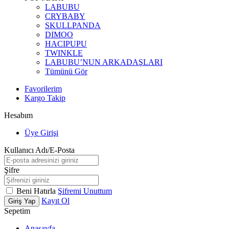
LABUBU
CRYBABY
SKULLPANDA
DIMOO
HACIPUPU
TWINKLE
LABUBU’NUN ARKADAŞLARI
Tümünü Gör
Favorilerim
Kargo Takip
Hesabım
Üye Girişi
Kullanıcı Adı/E-Posta
Şifre
Beni Hatırla
Şifremi Unuttum
Kayıt Ol
Giriş Yap
Sepetim
Anasayfa