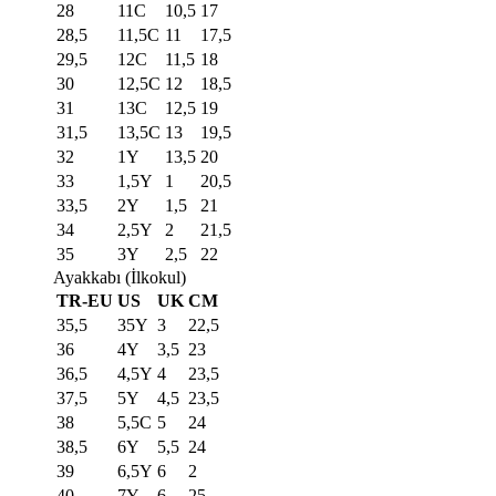
28
11C
10,5
17
28,5
11,5C
11
17,5
29,5
12C
11,5
18
30
12,5C
12
18,5
31
13C
12,5
19
31,5
13,5C
13
19,5
32
1Y
13,5
20
33
1,5Y
1
20,5
33,5
2Y
1,5
21
34
2,5Y
2
21,5
35
3Y
2,5
22
Ayakkabı (İlkokul)
TR-EU
US
UK
CM
35,5
35Y
3
22,5
36
4Y
3,5
23
36,5
4,5Y
4
23,5
37,5
5Y
4,5
23,5
38
5,5C
5
24
38,5
6Y
5,5
24
39
6,5Y
6
2
40
7Y
6
25