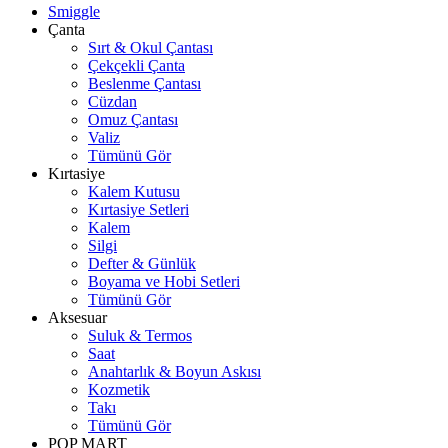
Smiggle
Çanta
Sırt & Okul Çantası
Çekçekli Çanta
Beslenme Çantası
Cüzdan
Omuz Çantası
Valiz
Tümünü Gör
Kırtasiye
Kalem Kutusu
Kırtasiye Setleri
Kalem
Silgi
Defter & Günlük
Boyama ve Hobi Setleri
Tümünü Gör
Aksesuar
Suluk & Termos
Saat
Anahtarlık & Boyun Askısı
Kozmetik
Takı
Tümünü Gör
POP MART