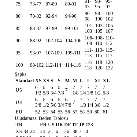
91-
93-
95-
75
73-77
87-89
89-91
93
95
97
96-
98-
100-
80
78-82
92-94
94-96
98
100
102
101-
103-
105-
85
83-87
97-99
99-101
103
105
107
106-
108-
110-
90
88-92
102-104
104-106
108
110
112
111-
113-
115-
95
93-97
107-109
109-111
113
115
117
116-
118-
120-
100
98-102
112-114
114-116
118
120
122
Şapka
Standart
XS
XS
S
S
M
M
L
L
XL
XL
6
6
6
6
7
7
7
7
7
US
7
1/2
5/8
3/4
7/8
1/8
1/4
3/8
1/2
5/8
6
6
6
6
6
7
7
7
7
UK
7
3/8
1/2
5/8
3/4
7/8
1/8
1/4
3/8
1/2
EU
52
53
54
55
56
57
58
59
60
61
Uluslararası Beden Tablosu
TR
FR
US
UK
DE
IT
JP
123
XS-34-24
34
2
6
36
38
7
0