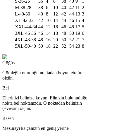
S-36-26
36
4
8
38
40
9
1
M-38-28
38
6
10
40
42
11
2
L-40-30
40
8
12
42
44
13
3
XL-42-32
42
10
14
44
46
15
4
XXL-44-34
44
12
16
46
48
17
5
3XL-46-36
46
14
18
48
50
19
6
4XL-48-38
48
16
20
50
52
21
7
5XL-50-40
50
18
22
52
54
23
8
Göğüs
Gömleğin oturduğu noktadan boyun etrafını
ölçün.
Bel
Ellerinizi belinize koyun. Elinizin bulunuduğu
nokta bel noktanızdır. O noktadan belinizin
çevresini ölçün.
Basen
Mezurayı kalçanızın en geniş yerine