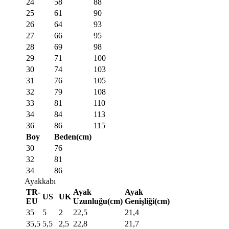
24
58
88
25
61
90
26
64
93
27
66
95
28
69
98
29
71
100
30
74
103
31
76
105
32
79
108
33
81
110
34
84
113
36
86
115
Boy
Beden(cm)
30
76
32
81
34
86
Ayakkabı
TR-
Ayak
Ayak
US
UK
EU
Uzunluğu(cm)
Genişliği(cm)
35
5
2
22,5
21,4
35,5
5,5
2,5
22,8
21,7