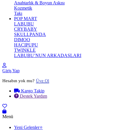
Anahtarlık & Boyun Askısı
Kozmetik
Takı
POP MART
LABUBU
CRYBABY
SKULLPANDA
DIMOO
HACIPUPU
TWINKLE
LABUBU’NUN ARKADAŞLARI
Giriş Yap
Hesabın yok mu?
Üye Ol
Kargo Takip
Destek Yardım
Menü
Yeni Gelenler⭐