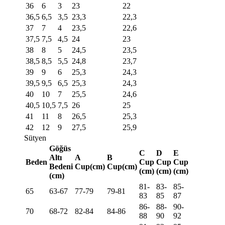
36
6
3
23
22
36,5
6,5
3,5
23,3
22,3
37
7
4
23,5
22,6
37,5
7,5
4,5
24
23
38
8
5
24,5
23,5
38,5
8,5
5,5
24,8
23,7
39
9
6
25,3
24,3
39,5
9,5
6,5
25,3
24,3
40
10
7
25,5
24,6
40,5
10,5
7,5
26
25
41
11
8
26,5
25,3
42
12
9
27,5
25,9
Sütyen
Göğüs
C
D
E
Altı
A
B
Beden
Cup
Cup
Cup
Bedeni
Cup(cm)
Cup(cm)
(cm)
(cm)
(cm)
(cm)
81-
83-
85-
65
63-67
77-79
79-81
83
85
87
86-
88-
90-
70
68-72
82-84
84-86
88
90
92