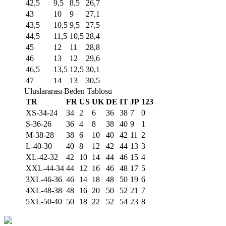
42,5
9,5
8,5
26,7
43
10
9
27,1
43,5
10,5
9,5
27,5
44,5
11,5
10,5
28,4
45
12
11
28,8
46
13
12
29,6
46,5
13,5
12,5
30,1
47
14
13
30,5
Uluslararası Beden Tablosu
TR
FR
US
UK
DE
IT
JP
123
XS-34-24
34
2
6
36
38
7
0
S-36-26
36
4
8
38
40
9
1
M-38-28
38
6
10
40
42
11
2
L-40-30
40
8
12
42
44
13
3
XL-42-32
42
10
14
44
46
15
4
XXL-44-34
44
12
16
46
48
17
5
3XL-46-36
46
14
18
48
50
19
6
4XL-48-38
48
16
20
50
52
21
7
5XL-50-40
50
18
22
52
54
23
8