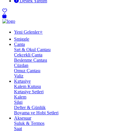
Destek Yardım
Yeni Gelenler⭐
Smiggle
Çanta
Sırt & Okul Çantası
Çekçekli Çanta
Beslenme Çantası
Cüzdan
Omuz Çantası
Valiz
Kırtasiye
Kalem Kutusu
Kırtasiye Setleri
Kalem
Silgi
Defter & Günlük
Boyama ve Hobi Setleri
Aksesuar
Suluk & Termos
Saat