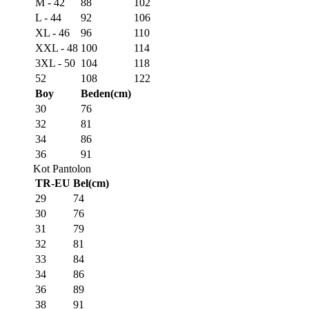
M - 42
88
102
L - 44
92
106
XL - 46
96
110
XXL - 48
100
114
3XL - 50
104
118
52
108
122
Boy
Beden(cm)
30
76
32
81
34
86
36
91
Kot Pantolon
TR-EU
Bel(cm)
29
74
30
76
31
79
32
81
33
84
34
86
36
89
38
91