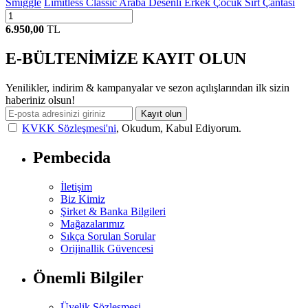
Smiggle
Limitless Classic Araba Desenli Erkek Çocuk Sırt Çantası
6.950,00
TL
E-BÜLTENİMİZE KAYIT OLUN
Yenilikler, indirim & kampanyalar ve sezon açılışlarından ilk sizin
haberiniz olsun!
Kayıt olun
KVKK Sözleşmesi'ni
, Okudum, Kabul Ediyorum.
Pembecida
İletişim
Biz Kimiz
Şirket & Banka Bilgileri
Mağazalarımız
Sıkça Sorulan Sorular
Orijinallik Güvencesi
Önemli Bilgiler
Üyelik Sözleşmesi