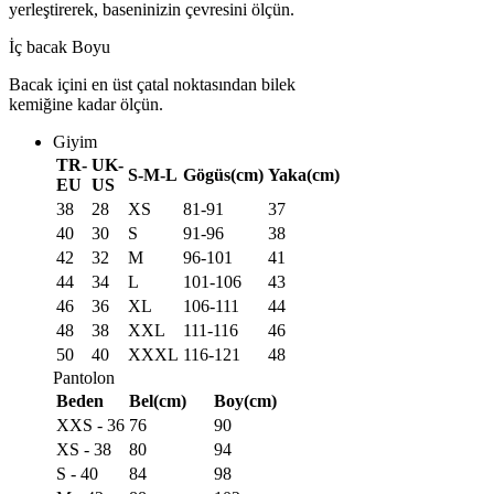
yerleştirerek, baseninizin çevresini ölçün.
İç bacak Boyu
Bacak içini en üst çatal noktasından bilek
kemiğine kadar ölçün.
Giyim
TR-
UK-
S-M-L
Gögüs(cm)
Yaka(cm)
EU
US
38
28
XS
81-91
37
40
30
S
91-96
38
42
32
M
96-101
41
44
34
L
101-106
43
46
36
XL
106-111
44
48
38
XXL
111-116
46
50
40
XXXL
116-121
48
Pantolon
Beden
Bel(cm)
Boy(cm)
XXS - 36
76
90
XS - 38
80
94
S - 40
84
98