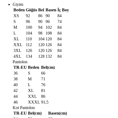
Giyim
Beden
Göğüs
Bel
Basen
İç Boy
XS
92
86
90
84
S
96
90
96
74
M
100
94
102
84
L
104
98
108
84
XL
110
104
120
84
XXL
112
120
126
84
3XL
126
120
126
84
4XL
134
128
132
84
Pantolon
TR-EU
Beden
Bel(cm)
36
S
66
38
M
71
40
L
76
42
XL
81
44
XXL
86
46
XXXL
91,5
Kot Pantolon
TR-EU
Bel(cm)
Basen(cm)