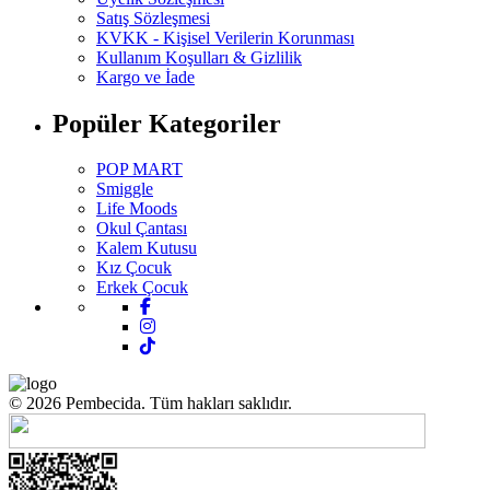
Satış Sözleşmesi
KVKK - Kişisel Verilerin Korunması
Kullanım Koşulları & Gizlilik
Kargo ve İade
Popüler Kategoriler
POP MART
Smiggle
Life Moods
Okul Çantası
Kalem Kutusu
Kız Çocuk
Erkek Çocuk
© 2026 Pembecida. Tüm hakları saklıdır.