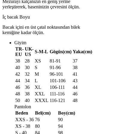
Mezurayı kalçanızın en geniş yerine
yerleştirerek, baseninizin çevresini ölçün.
İç bacak Boyu
Bacak içini en üst çatal noktasından bilek
kemiğine kadar ölçün.
Giyim
TR-
UK-
S-M-L
Gögüs(cm)
Yaka(cm)
EU
US
38
28
XS
81-91
37
40
30
S
91-96
38
42
32
M
96-101
41
44
34
L
101-106
43
46
36
XL
106-111
44
48
38
XXL
111-116
46
50
40
XXXL
116-121
48
Pantolon
Beden
Bel(cm)
Boy(cm)
XXS - 36
76
90
XS - 38
80
94
S - 40
84
98