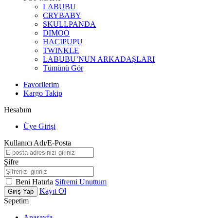
LABUBU
CRYBABY
SKULLPANDA
DIMOO
HACIPUPU
TWINKLE
LABUBU’NUN ARKADAŞLARI
Tümünü Gör
Favorilerim
Kargo Takip
Hesabım
Üye Girişi
Kullanıcı Adı/E-Posta
Şifre
Beni Hatırla
Şifremi Unuttum
Kayıt Ol
Giriş Yap
Sepetim
Anasayfa