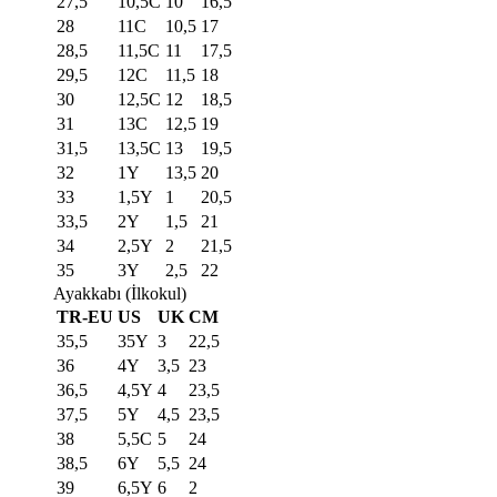
27,5
10,5C
10
16,5
28
11C
10,5
17
28,5
11,5C
11
17,5
29,5
12C
11,5
18
30
12,5C
12
18,5
31
13C
12,5
19
31,5
13,5C
13
19,5
32
1Y
13,5
20
33
1,5Y
1
20,5
33,5
2Y
1,5
21
34
2,5Y
2
21,5
35
3Y
2,5
22
Ayakkabı (İlkokul)
TR-EU
US
UK
CM
35,5
35Y
3
22,5
36
4Y
3,5
23
36,5
4,5Y
4
23,5
37,5
5Y
4,5
23,5
38
5,5C
5
24
38,5
6Y
5,5
24
39
6,5Y
6
2