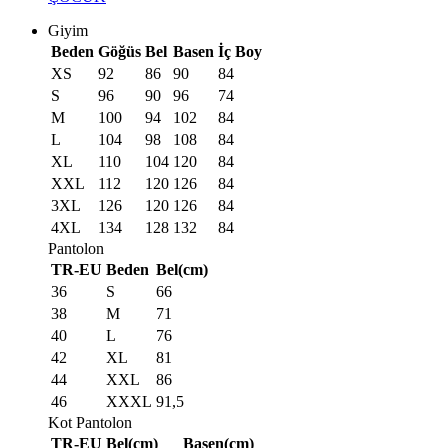
Giyim
Beden
Göğüs
Bel
Basen
İç Boy
XS
92
86
90
84
S
96
90
96
74
M
100
94
102
84
L
104
98
108
84
XL
110
104
120
84
XXL
112
120
126
84
3XL
126
120
126
84
4XL
134
128
132
84
Pantolon
TR-EU
Beden
Bel(cm)
36
S
66
38
M
71
40
L
76
42
XL
81
44
XXL
86
46
XXXL
91,5
Kot Pantolon
TR-EU
Bel(cm)
Basen(cm)