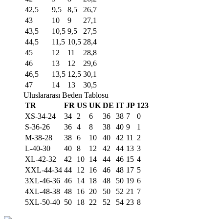
42,5
9,5
8,5
26,7
43
10
9
27,1
43,5
10,5
9,5
27,5
44,5
11,5
10,5
28,4
45
12
11
28,8
46
13
12
29,6
46,5
13,5
12,5
30,1
47
14
13
30,5
Uluslararası Beden Tablosu
TR
FR
US
UK
DE
IT
JP
123
XS-34-24
34
2
6
36
38
7
0
S-36-26
36
4
8
38
40
9
1
M-38-28
38
6
10
40
42
11
2
L-40-30
40
8
12
42
44
13
3
XL-42-32
42
10
14
44
46
15
4
XXL-44-34
44
12
16
46
48
17
5
3XL-46-36
46
14
18
48
50
19
6
4XL-48-38
48
16
20
50
52
21
7
5XL-50-40
50
18
22
52
54
23
8