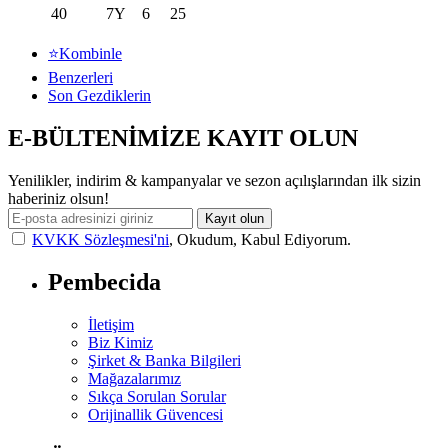
40
7Y
6
25
⭐Kombinle
Benzerleri
Son Gezdiklerin
E-BÜLTENİMİZE KAYIT OLUN
Yenilikler, indirim & kampanyalar ve sezon açılışlarından ilk sizin
haberiniz olsun!
Kayıt olun
KVKK Sözleşmesi'ni
, Okudum, Kabul Ediyorum.
Pembecida
İletişim
Biz Kimiz
Şirket & Banka Bilgileri
Mağazalarımız
Sıkça Sorulan Sorular
Orijinallik Güvencesi