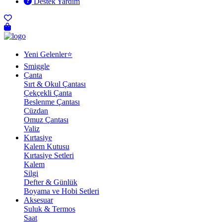
Destek Yardım
Yeni Gelenler⭐
Smiggle
Çanta
Sırt & Okul Çantası
Çekçekli Çanta
Beslenme Çantası
Cüzdan
Omuz Çantası
Valiz
Kırtasiye
Kalem Kutusu
Kırtasiye Setleri
Kalem
Silgi
Defter & Günlük
Boyama ve Hobi Setleri
Aksesuar
Suluk & Termos
Saat