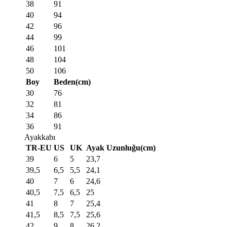
38
91
40
94
42
96
44
99
46
101
48
104
50
106
Boy
Beden(cm)
30
76
32
81
34
86
36
91
Ayakkabı
TR-EU
US
UK
Ayak Uzunluğu(cm)
39
6
5
23,7
39,5
6,5
5,5
24,1
40
7
6
24,6
40,5
7,5
6,5
25
41
8
7
25,4
41,5
8,5
7,5
25,6
42
9
8
26,2