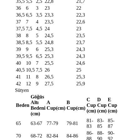
35,5
5,5
2,5
22,8
21,7
36
6
3
23
22
36,5
6,5
3,5
23,3
22,3
37
7
4
23,5
22,6
37,5
7,5
4,5
24
23
38
8
5
24,5
23,5
38,5
8,5
5,5
24,8
23,7
39
9
6
25,3
24,3
39,5
9,5
6,5
25,3
24,3
40
10
7
25,5
24,6
40,5
10,5
7,5
26
25
41
11
8
26,5
25,3
42
12
9
27,5
25,9
Sütyen
Göğüs
C
D
E
Altı
A
B
Beden
Cup
Cup
Cup
Bedeni
Cup(cm)
Cup(cm)
(cm)
(cm)
(cm)
(cm)
81-
83-
85-
65
63-67
77-79
79-81
83
85
87
86-
88-
90-
70
68-72
82-84
84-86
88
90
92