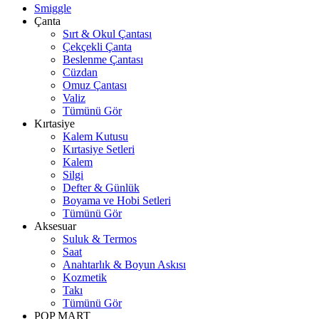
Smiggle
Çanta
Sırt & Okul Çantası
Çekçekli Çanta
Beslenme Çantası
Cüzdan
Omuz Çantası
Valiz
Tümünü Gör
Kırtasiye
Kalem Kutusu
Kırtasiye Setleri
Kalem
Silgi
Defter & Günlük
Boyama ve Hobi Setleri
Tümünü Gör
Aksesuar
Suluk & Termos
Saat
Anahtarlık & Boyun Askısı
Kozmetik
Takı
Tümünü Gör
POP MART