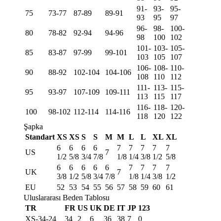
91-
93-
95-
75
73-77
87-89
89-91
93
95
97
96-
98-
100-
80
78-82
92-94
94-96
98
100
102
101-
103-
105-
85
83-87
97-99
99-101
103
105
107
106-
108-
110-
90
88-92
102-104
104-106
108
110
112
111-
113-
115-
95
93-97
107-109
109-111
113
115
117
116-
118-
120-
100
98-102
112-114
114-116
118
120
122
Şapka
Standart
XS
XS
S
S
M
M
L
L
XL
XL
6
6
6
6
7
7
7
7
7
US
7
1/2
5/8
3/4
7/8
1/8
1/4
3/8
1/2
5/8
6
6
6
6
6
7
7
7
7
UK
7
3/8
1/2
5/8
3/4
7/8
1/8
1/4
3/8
1/2
EU
52
53
54
55
56
57
58
59
60
61
Uluslararası Beden Tablosu
TR
FR
US
UK
DE
IT
JP
123
XS-34-24
34
2
6
36
38
7
0