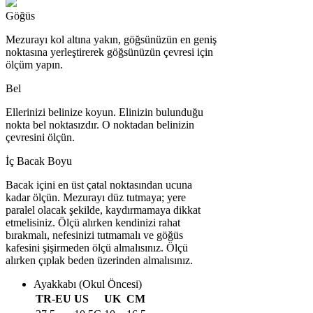
Göğüs
Mezurayı kol altına yakın, göğsünüzün en geniş
noktasına yerleştirerek göğsünüzün çevresi için
ölçüm yapın.
Bel
Ellerinizi belinize koyun. Elinizin bulunduğu
nokta bel noktasızdır. O noktadan belinizin
çevresini ölçün.
İç Bacak Boyu
Bacak içini en üst çatal noktasından ucuna
kadar ölçün. Mezurayı düz tutmaya; yere
paralel olacak şekilde, kaydırmamaya dikkat
etmelisiniz. Ölçü alırken kendinizi rahat
bırakmalı, nefesinizi tutmamalı ve göğüs
kafesini şişirmeden ölçü almalısınız. Ölçü
alırken çıplak beden üzerinden almalısınız.
Ayakkabı (Okul Öncesi)
TR-EU
US
UK
CM