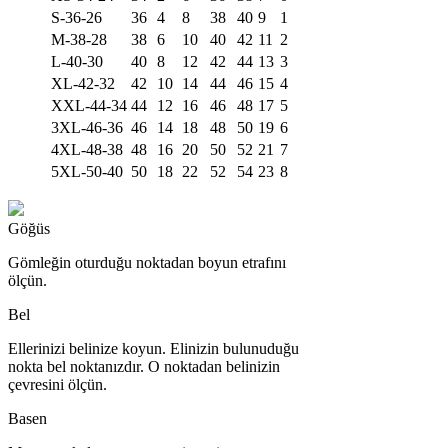
S-36-26
36
4
8
38
40
9
1
M-38-28
38
6
10
40
42
11
2
L-40-30
40
8
12
42
44
13
3
XL-42-32
42
10
14
44
46
15
4
XXL-44-34
44
12
16
46
48
17
5
3XL-46-36
46
14
18
48
50
19
6
4XL-48-38
48
16
20
50
52
21
7
5XL-50-40
50
18
22
52
54
23
8
Göğüs
Gömleğin oturduğu noktadan boyun etrafını
ölçün.
Bel
Ellerinizi belinize koyun. Elinizin bulunuduğu
nokta bel noktanızdır. O noktadan belinizin
çevresini ölçün.
Basen