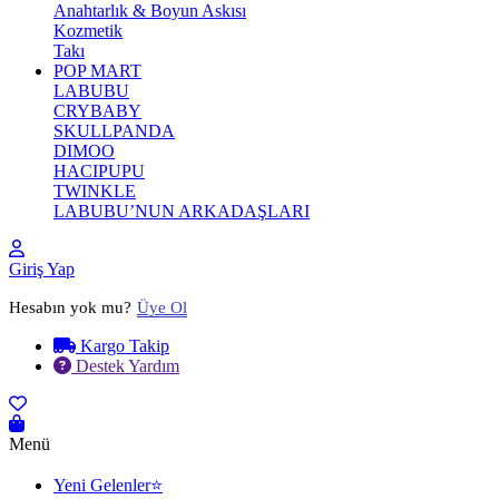
Anahtarlık & Boyun Askısı
Kozmetik
Takı
POP MART
LABUBU
CRYBABY
SKULLPANDA
DIMOO
HACIPUPU
TWINKLE
LABUBU’NUN ARKADAŞLARI
Giriş Yap
Hesabın yok mu?
Üye Ol
Kargo Takip
Destek Yardım
Menü
Yeni Gelenler⭐