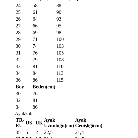
24
58
88
25
61
90
26
64
93
27
66
95
28
69
98
29
71
100
30
74
103
31
76
105
32
79
108
33
81
110
34
84
113
36
86
115
Boy
Beden(cm)
30
76
32
81
34
86
Ayakkabı
TR-
Ayak
Ayak
US
UK
EU
Uzunluğu(cm)
Genişliği(cm)
35
5
2
22,5
21,4