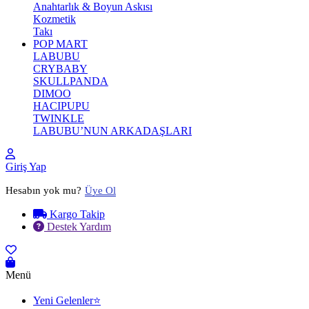
Anahtarlık & Boyun Askısı
Kozmetik
Takı
POP MART
LABUBU
CRYBABY
SKULLPANDA
DIMOO
HACIPUPU
TWINKLE
LABUBU’NUN ARKADAŞLARI
Giriş Yap
Hesabın yok mu?
Üye Ol
Kargo Takip
Destek Yardım
Menü
Yeni Gelenler⭐