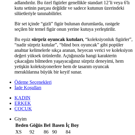
adlandırılır. Bu özel figürler genellikle standart 12’li veya 6'lı
kutu setinin parçası değildir ve sadece kutunun üzerindeki
silüetleriyle tanınabilirler.
Bir set içinde “gizli” figür bulunan durumlarda, rastgele
seçilen bir temel figür onun yerine kutuya yerleştirilir.
Bu eşsiz
sürpriz oyuncak kutuları
, “koleksiyonluk figürler”,
“nadir sürpriz kutular”, “blind box oyuncak” gibi popüler
anahtar kelimelerle sıkça aranan, heyecan verici ve koleksiyon
değeri yüksek ürünlerdir. Açtığınızda hangi karakterin
çıkacağını bilmeden yaşayacağınız sürpriz deneyimi, hem
yetişkin koleksiyonerlere hem de tasarım oyuncak
meraklılarına büyük bir keyif sunar.
Ödeme Seçenekleri
İade Koşulları
KADIN
ERKEK
ÇOCUK
Giyim
Beden
Göğüs
Bel
Basen
İç Boy
XS
92
86
90
84