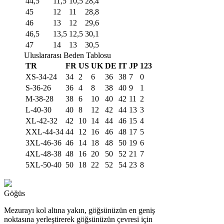
44,5
11,5
10,5
28,4
45
12
11
28,8
46
13
12
29,6
46,5
13,5
12,5
30,1
47
14
13
30,5
Uluslararası Beden Tablosu
TR
FR
US
UK
DE
IT
JP
123
XS-34-24
34
2
6
36
38
7
0
S-36-26
36
4
8
38
40
9
1
M-38-28
38
6
10
40
42
11
2
L-40-30
40
8
12
42
44
13
3
XL-42-32
42
10
14
44
46
15
4
XXL-44-34
44
12
16
46
48
17
5
3XL-46-36
46
14
18
48
50
19
6
4XL-48-38
48
16
20
50
52
21
7
5XL-50-40
50
18
22
52
54
23
8
Göğüs
Mezurayı kol altına yakın, göğsünüzün en geniş
noktasına yerleştirerek göğsünüzün çevresi için