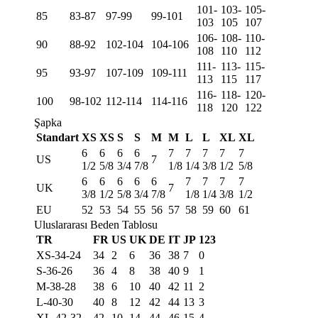
101-
103-
105-
85
83-87
97-99
99-101
103
105
107
106-
108-
110-
90
88-92
102-104
104-106
108
110
112
111-
113-
115-
95
93-97
107-109
109-111
113
115
117
116-
118-
120-
100
98-102
112-114
114-116
118
120
122
Şapka
Standart
XS
XS
S
S
M
M
L
L
XL
XL
6
6
6
6
7
7
7
7
7
US
7
1/2
5/8
3/4
7/8
1/8
1/4
3/8
1/2
5/8
6
6
6
6
6
7
7
7
7
UK
7
3/8
1/2
5/8
3/4
7/8
1/8
1/4
3/8
1/2
EU
52
53
54
55
56
57
58
59
60
61
Uluslararası Beden Tablosu
TR
FR
US
UK
DE
IT
JP
123
XS-34-24
34
2
6
36
38
7
0
S-36-26
36
4
8
38
40
9
1
M-38-28
38
6
10
40
42
11
2
L-40-30
40
8
12
42
44
13
3
XL-42-32
42
10
14
44
46
15
4