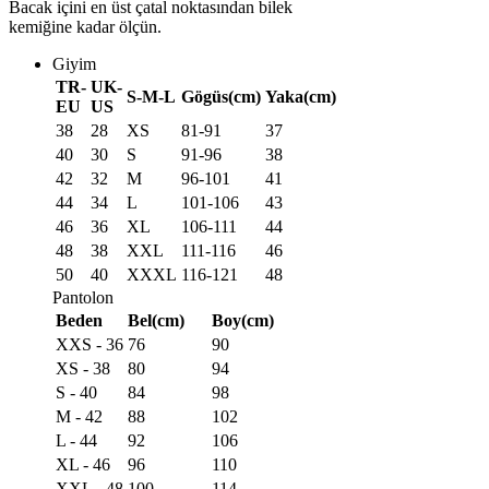
Bacak içini en üst çatal noktasından bilek
kemiğine kadar ölçün.
Giyim
TR-
UK-
S-M-L
Gögüs(cm)
Yaka(cm)
EU
US
38
28
XS
81-91
37
40
30
S
91-96
38
42
32
M
96-101
41
44
34
L
101-106
43
46
36
XL
106-111
44
48
38
XXL
111-116
46
50
40
XXXL
116-121
48
Pantolon
Beden
Bel(cm)
Boy(cm)
XXS - 36
76
90
XS - 38
80
94
S - 40
84
98
M - 42
88
102
L - 44
92
106
XL - 46
96
110
XXL - 48
100
114