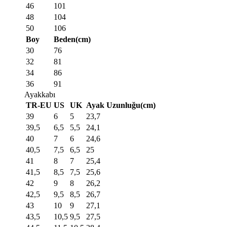
46
101
48
104
50
106
Boy
Beden(cm)
30
76
32
81
34
86
36
91
Ayakkabı
TR-EU
US
UK
Ayak Uzunluğu(cm)
39
6
5
23,7
39,5
6,5
5,5
24,1
40
7
6
24,6
40,5
7,5
6,5
25
41
8
7
25,4
41,5
8,5
7,5
25,6
42
9
8
26,2
42,5
9,5
8,5
26,7
43
10
9
27,1
43,5
10,5
9,5
27,5