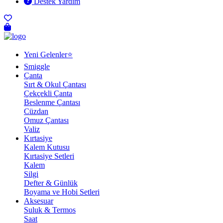
Destek Yardım
Yeni Gelenler⭐
Smiggle
Çanta
Sırt & Okul Çantası
Çekçekli Çanta
Beslenme Çantası
Cüzdan
Omuz Çantası
Valiz
Kırtasiye
Kalem Kutusu
Kırtasiye Setleri
Kalem
Silgi
Defter & Günlük
Boyama ve Hobi Setleri
Aksesuar
Suluk & Termos
Saat