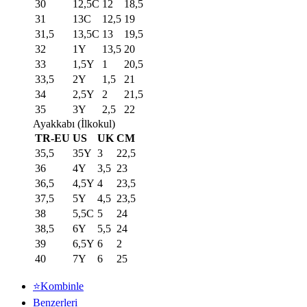
30
12,5C
12
18,5
31
13C
12,5
19
31,5
13,5C
13
19,5
32
1Y
13,5
20
33
1,5Y
1
20,5
33,5
2Y
1,5
21
34
2,5Y
2
21,5
35
3Y
2,5
22
Ayakkabı (İlkokul)
TR-EU
US
UK
CM
35,5
35Y
3
22,5
36
4Y
3,5
23
36,5
4,5Y
4
23,5
37,5
5Y
4,5
23,5
38
5,5C
5
24
38,5
6Y
5,5
24
39
6,5Y
6
2
40
7Y
6
25
⭐Kombinle
Benzerleri