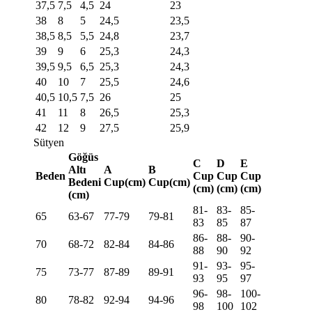
37,5
7,5
4,5
24
23
38
8
5
24,5
23,5
38,5
8,5
5,5
24,8
23,7
39
9
6
25,3
24,3
39,5
9,5
6,5
25,3
24,3
40
10
7
25,5
24,6
40,5
10,5
7,5
26
25
41
11
8
26,5
25,3
42
12
9
27,5
25,9
Sütyen
Göğüs
C
D
E
Altı
A
B
Beden
Cup
Cup
Cup
Bedeni
Cup(cm)
Cup(cm)
(cm)
(cm)
(cm)
(cm)
81-
83-
85-
65
63-67
77-79
79-81
83
85
87
86-
88-
90-
70
68-72
82-84
84-86
88
90
92
91-
93-
95-
75
73-77
87-89
89-91
93
95
97
96-
98-
100-
80
78-82
92-94
94-96
98
100
102