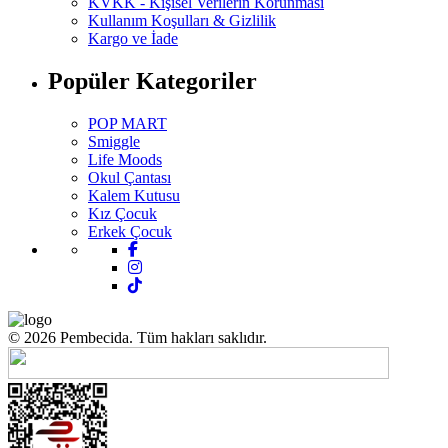
KVKK - Kişisel Verilerin Korunması
Kullanım Koşulları & Gizlilik
Kargo ve İade
Popüler Kategoriler
POP MART
Smiggle
Life Moods
Okul Çantası
Kalem Kutusu
Kız Çocuk
Erkek Çocuk
© 2026 Pembecida. Tüm hakları saklıdır.