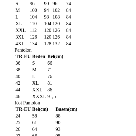
S
96
90
96
74
M
100
94
102
84
L
104
98
108
84
XL
110
104
120
84
XXL
112
120
126
84
3XL
126
120
126
84
4XL
134
128
132
84
Pantolon
TR-EU
Beden
Bel(cm)
36
S
66
38
M
71
40
L
76
42
XL
81
44
XXL
86
46
XXXL
91,5
Kot Pantolon
TR-EU
Bel(cm)
Basen(cm)
24
58
88
25
61
90
26
64
93
27
66
95