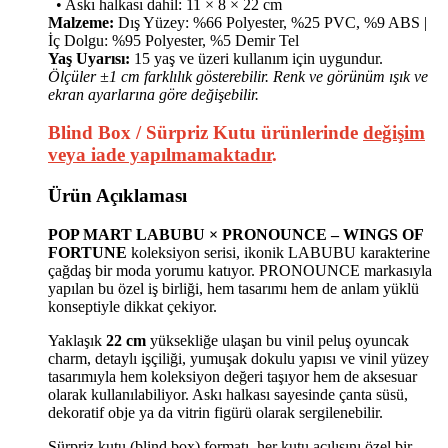
• Askı halkası dahil: 11 × 8 × 22 cm
Malzeme:
Dış Yüzey: %66 Polyester, %25 PVC, %9 ABS |
İç Dolgu: %95 Polyester, %5 Demir Tel
Yaş Uyarısı:
15 yaş ve üzeri kullanım için uygundur.
Ölçüler ±1 cm farklılık gösterebilir. Renk ve görünüm ışık ve
ekran ayarlarına göre değişebilir.
Blind Box / Sürpriz Kutu ürünlerinde
değişim
veya iade yapılmamaktadır
.
Ürün Açıklaması
POP MART LABUBU × PRONOUNCE – WINGS OF
FORTUNE
koleksiyon serisi, ikonik LABUBU karakterine
çağdaş bir moda yorumu katıyor. PRONOUNCE markasıyla
yapılan bu özel iş birliği, hem tasarımı hem de anlam yüklü
konseptiyle dikkat çekiyor.
Yaklaşık
22 cm
yüksekliğe ulaşan bu vinil peluş oyuncak
charm, detaylı işçiliği, yumuşak dokulu yapısı ve vinil yüzey
tasarımıyla hem koleksiyon değeri taşıyor hem de aksesuar
olarak kullanılabiliyor. Askı halkası sayesinde çanta süsü,
dekoratif obje ya da vitrin figürü olarak sergilenebilir.
Sürpriz kutu (blind box) formatı, her kutu açılışını özel bir