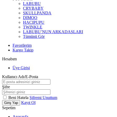
LABUBU
CRYBABY
SKULLPANDA
DIMOO
HACIPUPU
TWINKLE
LABUBU’NUN ARKADAŞLARI
Tümünü Gör
Favorilerim
Kargo Takip
Hesabım
Üye Girişi
Kullanıcı Adı/E-Posta
Şifre
Beni Hatırla
Şifremi Unuttum
Kayıt Ol
Giriş Yap
Sepetim
Anasayfa