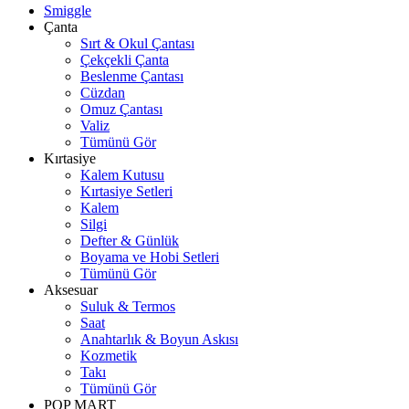
Smiggle
Çanta
Sırt & Okul Çantası
Çekçekli Çanta
Beslenme Çantası
Cüzdan
Omuz Çantası
Valiz
Tümünü Gör
Kırtasiye
Kalem Kutusu
Kırtasiye Setleri
Kalem
Silgi
Defter & Günlük
Boyama ve Hobi Setleri
Tümünü Gör
Aksesuar
Suluk & Termos
Saat
Anahtarlık & Boyun Askısı
Kozmetik
Takı
Tümünü Gör
POP MART