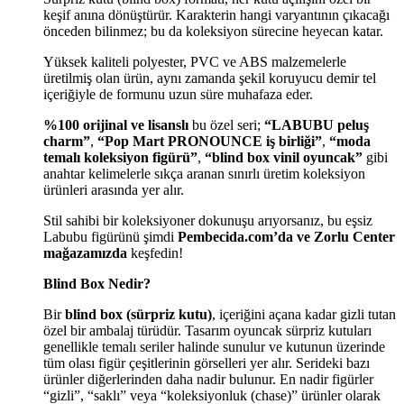
keşif anına dönüştürür. Karakterin hangi varyantının çıkacağı
önceden bilinmez; bu da koleksiyon sürecine heyecan katar.
Yüksek kaliteli polyester, PVC ve ABS malzemelerle
üretilmiş olan ürün, aynı zamanda şekil koruyucu demir tel
içeriğiyle de formunu uzun süre muhafaza eder.
%100 orijinal ve lisanslı
bu özel seri;
“LABUBU peluş
charm”
,
“Pop Mart PRONOUNCE iş birliği”
,
“moda
temalı koleksiyon figürü”
,
“blind box vinil oyuncak”
gibi
anahtar kelimelerle sıkça aranan sınırlı üretim koleksiyon
ürünleri arasında yer alır.
Stil sahibi bir koleksiyoner dokunuşu arıyorsanız, bu eşsiz
Labubu figürünü şimdi
Pembecida.com’da ve Zorlu Center
mağazamızda
keşfedin!
Blind Box Nedir?
Bir
blind box (sürpriz kutu)
, içeriğini açana kadar gizli tutan
özel bir ambalaj türüdür. Tasarım oyuncak sürpriz kutuları
genellikle temalı seriler halinde sunulur ve kutunun üzerinde
tüm olası figür çeşitlerinin görselleri yer alır. Serideki bazı
ürünler diğerlerinden daha nadir bulunur. En nadir figürler
“gizli”, “saklı” veya “koleksiyonluk (chase)” ürünler olarak