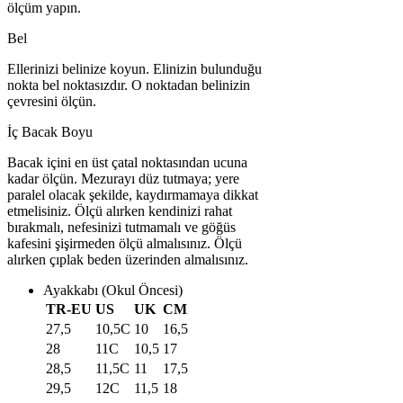
ölçüm yapın.
Bel
Ellerinizi belinize koyun. Elinizin bulunduğu
nokta bel noktasızdır. O noktadan belinizin
çevresini ölçün.
İç Bacak Boyu
Bacak içini en üst çatal noktasından ucuna
kadar ölçün. Mezurayı düz tutmaya; yere
paralel olacak şekilde, kaydırmamaya dikkat
etmelisiniz. Ölçü alırken kendinizi rahat
bırakmalı, nefesinizi tutmamalı ve göğüs
kafesini şişirmeden ölçü almalısınız. Ölçü
alırken çıplak beden üzerinden almalısınız.
Ayakkabı (Okul Öncesi)
TR-EU
US
UK
CM
27,5
10,5C
10
16,5
28
11C
10,5
17
28,5
11,5C
11
17,5
29,5
12C
11,5
18