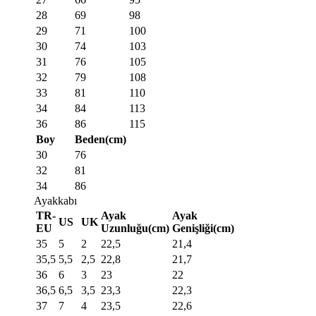
28
69
98
29
71
100
30
74
103
31
76
105
32
79
108
33
81
110
34
84
113
36
86
115
Boy
Beden(cm)
30
76
32
81
34
86
Ayakkabı
TR-
Ayak
Ayak
US
UK
EU
Uzunluğu(cm)
Genişliği(cm)
35
5
2
22,5
21,4
35,5
5,5
2,5
22,8
21,7
36
6
3
23
22
36,5
6,5
3,5
23,3
22,3
37
7
4
23,5
22,6