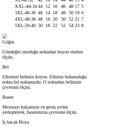
XXL-44-34
44
12
16
46
48
17
5
3XL-46-36
46
14
18
48
50
19
6
4XL-48-38
48
16
20
50
52
21
7
5XL-50-40
50
18
22
52
54
23
8
Göğüs
Gömleğin oturduğu noktadan boyun etrafını
ölçün.
Bel
Ellerinizi belinize koyun. Elinizin bulunuduğu
nokta bel noktanızdır. O noktadan belinizin
çevresini ölçün.
Basen
Mezurayı kalçanızın en geniş yerine
yerleştirerek, baseninizin çevresini ölçün.
İç bacak Boyu