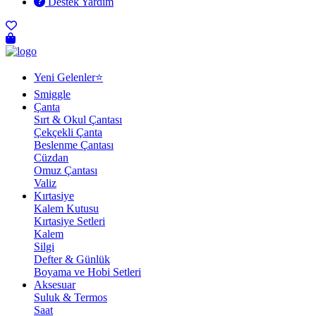
Destek Yardım
Yeni Gelenler⭐
Smiggle
Çanta
Sırt & Okul Çantası
Çekçekli Çanta
Beslenme Çantası
Cüzdan
Omuz Çantası
Valiz
Kırtasiye
Kalem Kutusu
Kırtasiye Setleri
Kalem
Silgi
Defter & Günlük
Boyama ve Hobi Setleri
Aksesuar
Suluk & Termos
Saat