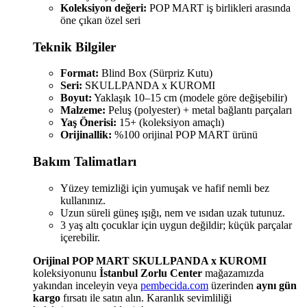
Koleksiyon değeri:
POP MART iş birlikleri arasında
öne çıkan özel seri
Teknik Bilgiler
Format:
Blind Box (Sürpriz Kutu)
Seri:
SKULLPANDA x KUROMI
Boyut:
Yaklaşık 10–15 cm (modele göre değişebilir)
Malzeme:
Peluş (polyester) + metal bağlantı parçaları
Yaş Önerisi:
15+ (koleksiyon amaçlı)
Orijinallik:
%100 orijinal POP MART ürünü
Bakım Talimatları
Yüzey temizliği için yumuşak ve hafif nemli bez
kullanınız.
Uzun süreli güneş ışığı, nem ve ısıdan uzak tutunuz.
3 yaş altı çocuklar için uygun değildir; küçük parçalar
içerebilir.
Orijinal POP MART SKULLPANDA x KUROMI
koleksiyonunu
İstanbul Zorlu Center
mağazamızda
yakından inceleyin veya
pembecida.com
üzerinden
aynı gün
kargo
fırsatı ile satın alın. Karanlık sevimliliği