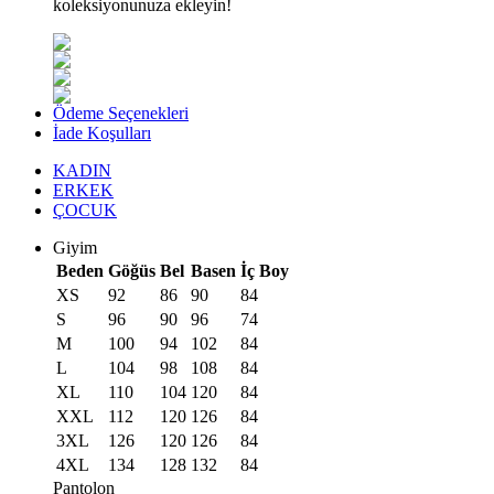
koleksiyonunuza ekleyin!
Ödeme Seçenekleri
İade Koşulları
KADIN
ERKEK
ÇOCUK
Giyim
Beden
Göğüs
Bel
Basen
İç Boy
XS
92
86
90
84
S
96
90
96
74
M
100
94
102
84
L
104
98
108
84
XL
110
104
120
84
XXL
112
120
126
84
3XL
126
120
126
84
4XL
134
128
132
84
Pantolon