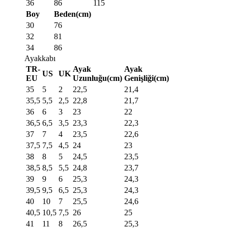
36
86
115
Boy
Beden(cm)
30
76
32
81
34
86
Ayakkabı
TR-
Ayak
Ayak
US
UK
EU
Uzunluğu(cm)
Genişliği(cm)
35
5
2
22,5
21,4
35,5
5,5
2,5
22,8
21,7
36
6
3
23
22
36,5
6,5
3,5
23,3
22,3
37
7
4
23,5
22,6
37,5
7,5
4,5
24
23
38
8
5
24,5
23,5
38,5
8,5
5,5
24,8
23,7
39
9
6
25,3
24,3
39,5
9,5
6,5
25,3
24,3
40
10
7
25,5
24,6
40,5
10,5
7,5
26
25
41
11
8
26,5
25,3