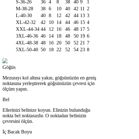
S-36-26
36
4
8
38
40
9
1
M-38-28
38
6
10
40
42
11
2
L-40-30
40
8
12
42
44
13
3
XL-42-32
42
10
14
44
46
15
4
XXL-44-34
44
12
16
46
48
17
5
3XL-46-36
46
14
18
48
50
19
6
4XL-48-38
48
16
20
50
52
21
7
5XL-50-40
50
18
22
52
54
23
8
Göğüs
Mezurayı kol altına yakın, göğsünüzün en geniş
noktasına yerleştirerek göğsünüzün çevresi için
ölçüm yapın.
Bel
Ellerinizi belinize koyun. Elinizin bulunduğu
nokta bel noktasızdır. O noktadan belinizin
çevresini ölçün.
İç Bacak Boyu