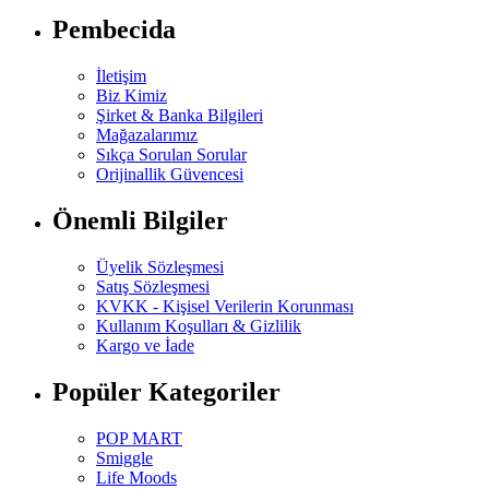
Pembecida
İletişim
Biz Kimiz
Şirket & Banka Bilgileri
Mağazalarımız
Sıkça Sorulan Sorular
Orijinallik Güvencesi
Önemli Bilgiler
Üyelik Sözleşmesi
Satış Sözleşmesi
KVKK - Kişisel Verilerin Korunması
Kullanım Koşulları & Gizlilik
Kargo ve İade
Popüler Kategoriler
POP MART
Smiggle
Life Moods