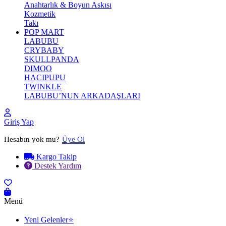
Anahtarlık & Boyun Askısı
Kozmetik
Takı
POP MART
LABUBU
CRYBABY
SKULLPANDA
DIMOO
HACIPUPU
TWINKLE
LABUBU’NUN ARKADAŞLARI
Giriş Yap
Hesabın yok mu?
Üye Ol
Kargo Takip
Destek Yardım
Menü
Yeni Gelenler⭐