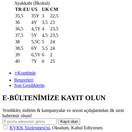
Ayakkabı (İlkokul)
TR-EU
US
UK
CM
35,5
35Y
3
22,5
36
4Y
3,5
23
36,5
4,5Y
4
23,5
37,5
5Y
4,5
23,5
38
5,5C
5
24
38,5
6Y
5,5
24
39
6,5Y
6
2
40
7Y
6
25
⭐Kombinle
Benzerleri
Son Gezdiklerin
E-BÜLTENİMİZE KAYIT OLUN
Yenilikler, indirim & kampanyalar ve sezon açılışlarından ilk sizin
haberiniz olsun!
Kayıt olun
KVKK Sözleşmesi'ni
, Okudum, Kabul Ediyorum.