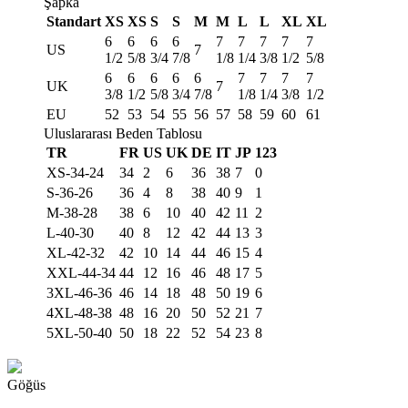
Şapka
Standart
XS
XS
S
S
M
M
L
L
XL
XL
6
6
6
6
7
7
7
7
7
US
7
1/2
5/8
3/4
7/8
1/8
1/4
3/8
1/2
5/8
6
6
6
6
6
7
7
7
7
UK
7
3/8
1/2
5/8
3/4
7/8
1/8
1/4
3/8
1/2
EU
52
53
54
55
56
57
58
59
60
61
Uluslararası Beden Tablosu
TR
FR
US
UK
DE
IT
JP
123
XS-34-24
34
2
6
36
38
7
0
S-36-26
36
4
8
38
40
9
1
M-38-28
38
6
10
40
42
11
2
L-40-30
40
8
12
42
44
13
3
XL-42-32
42
10
14
44
46
15
4
XXL-44-34
44
12
16
46
48
17
5
3XL-46-36
46
14
18
48
50
19
6
4XL-48-38
48
16
20
50
52
21
7
5XL-50-40
50
18
22
52
54
23
8
Göğüs