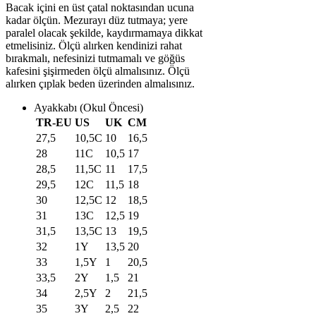
Bacak içini en üst çatal noktasından ucuna
kadar ölçün. Mezurayı düz tutmaya; yere
paralel olacak şekilde, kaydırmamaya dikkat
etmelisiniz. Ölçü alırken kendinizi rahat
bırakmalı, nefesinizi tutmamalı ve göğüs
kafesini şişirmeden ölçü almalısınız. Ölçü
alırken çıplak beden üzerinden almalısınız.
Ayakkabı (Okul Öncesi)
TR-EU
US
UK
CM
27,5
10,5C
10
16,5
28
11C
10,5
17
28,5
11,5C
11
17,5
29,5
12C
11,5
18
30
12,5C
12
18,5
31
13C
12,5
19
31,5
13,5C
13
19,5
32
1Y
13,5
20
33
1,5Y
1
20,5
33,5
2Y
1,5
21
34
2,5Y
2
21,5
35
3Y
2,5
22