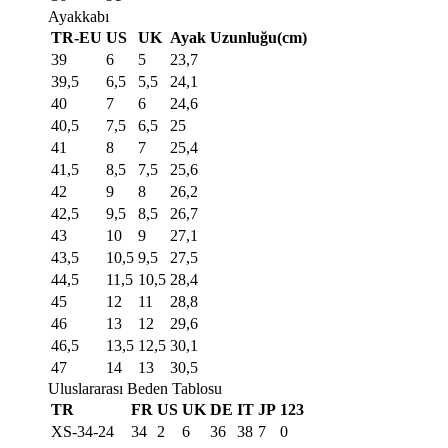
Ayakkabı
TR-EU
US
UK
Ayak Uzunluğu(cm)
39
6
5
23,7
39,5
6,5
5,5
24,1
40
7
6
24,6
40,5
7,5
6,5
25
41
8
7
25,4
41,5
8,5
7,5
25,6
42
9
8
26,2
42,5
9,5
8,5
26,7
43
10
9
27,1
43,5
10,5
9,5
27,5
44,5
11,5
10,5
28,4
45
12
11
28,8
46
13
12
29,6
46,5
13,5
12,5
30,1
47
14
13
30,5
Uluslararası Beden Tablosu
TR
FR
US
UK
DE
IT
JP
123
XS-34-24
34
2
6
36
38
7
0