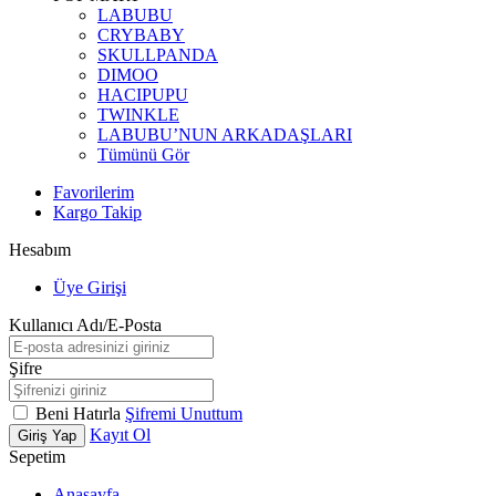
LABUBU
CRYBABY
SKULLPANDA
DIMOO
HACIPUPU
TWINKLE
LABUBU’NUN ARKADAŞLARI
Tümünü Gör
Favorilerim
Kargo Takip
Hesabım
Üye Girişi
Kullanıcı Adı/E-Posta
Şifre
Beni Hatırla
Şifremi Unuttum
Kayıt Ol
Giriş Yap
Sepetim
Anasayfa