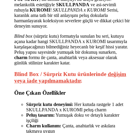
melankolik estetiğiyle
SKULLPANDA
ve asi-sevimli
ruhuyla
KUROMI
!
SKULLPANDA x KUROMI
Serisi,
karanlık ama tatlı bir stil anlayışını peluş dokularla
harmanlayarak koleksiyon severlere güçlü ve dikkat çekici bir
deneyim sunuyor.
Blind box
(sürpriz kutu) formatıyla sunulan bu seri, kutuyu
açana kadar hangi SKULLPANDA x KUROMI tasarımıyla
karşılaşacağınızı bilmediğiniz heyecanlı bir keşif hissi yaratır.
Peluş yapısı sayesinde yumuşak bir dokunuş sunarken,
charm
formu ile çanta, anahtarlık veya aksesuar olarak
günlük stilinize karakter katar.
Blind Box / Sürpriz Kutu ürünlerinde
değişim
veya iade yapılmamaktadır
.
Öne Çıkan Özellikler
Sürpriz kutu deneyimi:
Her kutuda rastgele 1 adet
SKULLPANDA x KUROMI peluş charm
Peluş tasarım:
Yumuşak doku ve detaylı karakter
işçiliği
Charm kullanım:
Çanta, anahtarlık ve askılara
takmaya uygun