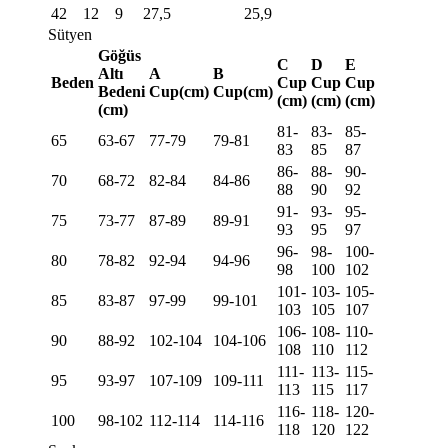
42
12
9
27,5
25,9
Sütyen
Göğüs
C
D
E
Altı
A
B
Beden
Cup
Cup
Cup
Bedeni
Cup(cm)
Cup(cm)
(cm)
(cm)
(cm)
(cm)
81-
83-
85-
65
63-67
77-79
79-81
83
85
87
86-
88-
90-
70
68-72
82-84
84-86
88
90
92
91-
93-
95-
75
73-77
87-89
89-91
93
95
97
96-
98-
100-
80
78-82
92-94
94-96
98
100
102
101-
103-
105-
85
83-87
97-99
99-101
103
105
107
106-
108-
110-
90
88-92
102-104
104-106
108
110
112
111-
113-
115-
95
93-97
107-109
109-111
113
115
117
116-
118-
120-
100
98-102
112-114
114-116
118
120
122