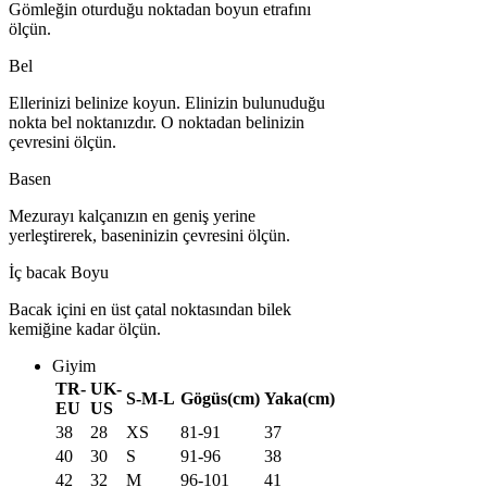
Gömleğin oturduğu noktadan boyun etrafını
ölçün.
Bel
Ellerinizi belinize koyun. Elinizin bulunuduğu
nokta bel noktanızdır. O noktadan belinizin
çevresini ölçün.
Basen
Mezurayı kalçanızın en geniş yerine
yerleştirerek, baseninizin çevresini ölçün.
İç bacak Boyu
Bacak içini en üst çatal noktasından bilek
kemiğine kadar ölçün.
Giyim
TR-
UK-
S-M-L
Gögüs(cm)
Yaka(cm)
EU
US
38
28
XS
81-91
37
40
30
S
91-96
38
42
32
M
96-101
41