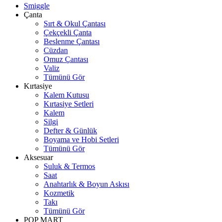
Smiggle
Çanta
Sırt & Okul Çantası
Çekçekli Çanta
Beslenme Çantası
Cüzdan
Omuz Çantası
Valiz
Tümünü Gör
Kırtasiye
Kalem Kutusu
Kırtasiye Setleri
Kalem
Silgi
Defter & Günlük
Boyama ve Hobi Setleri
Tümünü Gör
Aksesuar
Suluk & Termos
Saat
Anahtarlık & Boyun Askısı
Kozmetik
Takı
Tümünü Gör
POP MART