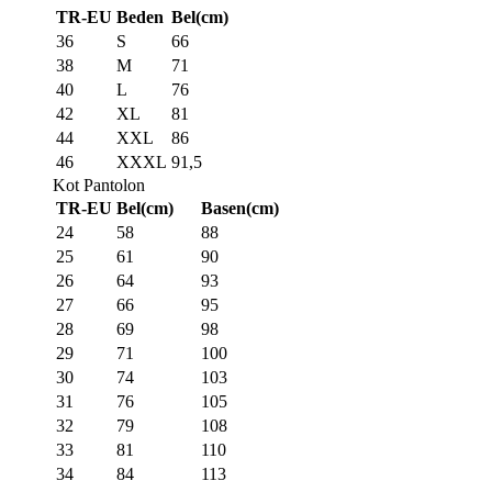
TR-EU
Beden
Bel(cm)
36
S
66
38
M
71
40
L
76
42
XL
81
44
XXL
86
46
XXXL
91,5
Kot Pantolon
TR-EU
Bel(cm)
Basen(cm)
24
58
88
25
61
90
26
64
93
27
66
95
28
69
98
29
71
100
30
74
103
31
76
105
32
79
108
33
81
110
34
84
113