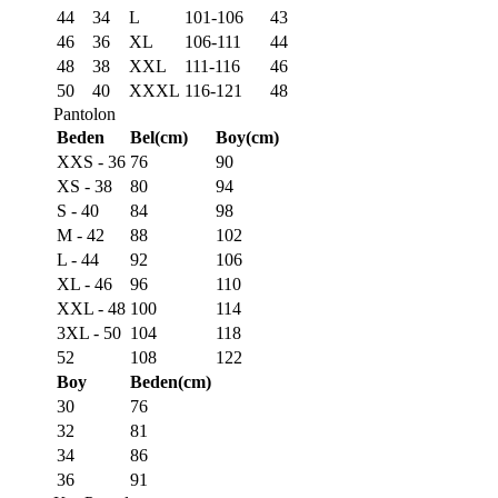
44
34
L
101-106
43
46
36
XL
106-111
44
48
38
XXL
111-116
46
50
40
XXXL
116-121
48
Pantolon
Beden
Bel(cm)
Boy(cm)
XXS - 36
76
90
XS - 38
80
94
S - 40
84
98
M - 42
88
102
L - 44
92
106
XL - 46
96
110
XXL - 48
100
114
3XL - 50
104
118
52
108
122
Boy
Beden(cm)
30
76
32
81
34
86
36
91