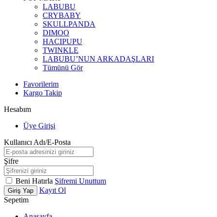
LABUBU
CRYBABY
SKULLPANDA
DIMOO
HACIPUPU
TWINKLE
LABUBU’NUN ARKADAŞLARI
Tümünü Gör
Favorilerim
Kargo Takip
Hesabım
Üye Girişi
Kullanıcı Adı/E-Posta
Şifre
Beni Hatırla
Şifremi Unuttum
Kayıt Ol
Giriş Yap
Sepetim
Anasayfa