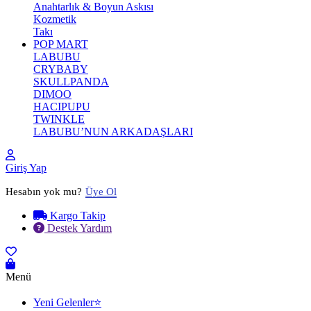
Anahtarlık & Boyun Askısı
Kozmetik
Takı
POP MART
LABUBU
CRYBABY
SKULLPANDA
DIMOO
HACIPUPU
TWINKLE
LABUBU’NUN ARKADAŞLARI
Giriş Yap
Hesabın yok mu?
Üye Ol
Kargo Takip
Destek Yardım
Menü
Yeni Gelenler⭐