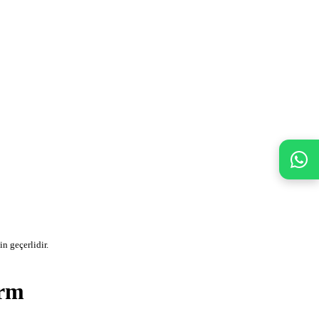
n geçerlidir.
arm