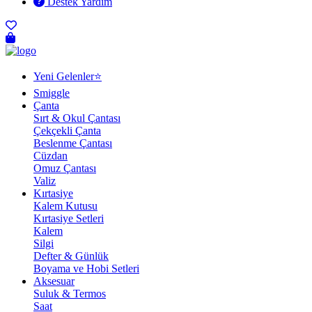
Destek Yardım
Yeni Gelenler⭐
Smiggle
Çanta
Sırt & Okul Çantası
Çekçekli Çanta
Beslenme Çantası
Cüzdan
Omuz Çantası
Valiz
Kırtasiye
Kalem Kutusu
Kırtasiye Setleri
Kalem
Silgi
Defter & Günlük
Boyama ve Hobi Setleri
Aksesuar
Suluk & Termos
Saat