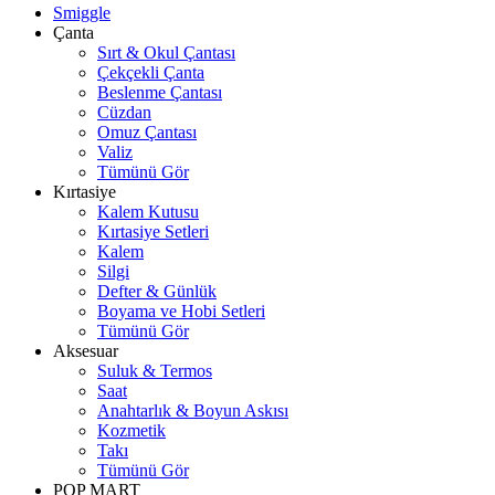
Smiggle
Çanta
Sırt & Okul Çantası
Çekçekli Çanta
Beslenme Çantası
Cüzdan
Omuz Çantası
Valiz
Tümünü Gör
Kırtasiye
Kalem Kutusu
Kırtasiye Setleri
Kalem
Silgi
Defter & Günlük
Boyama ve Hobi Setleri
Tümünü Gör
Aksesuar
Suluk & Termos
Saat
Anahtarlık & Boyun Askısı
Kozmetik
Takı
Tümünü Gör
POP MART