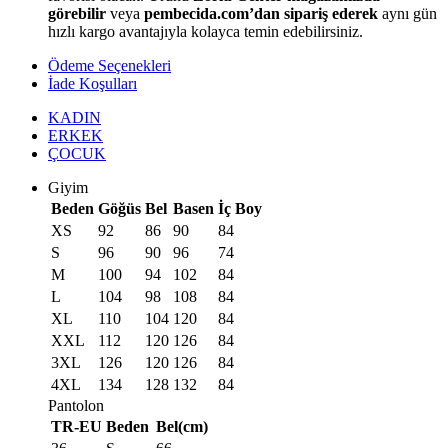
görebilir
veya
pembecida.com’dan sipariş ederek
aynı gün
hızlı kargo avantajıyla kolayca temin edebilirsiniz.
Ödeme Seçenekleri
İade Koşulları
KADIN
ERKEK
ÇOCUK
Giyim
Beden
Göğüs
Bel
Basen
İç Boy
XS
92
86
90
84
S
96
90
96
74
M
100
94
102
84
L
104
98
108
84
XL
110
104
120
84
XXL
112
120
126
84
3XL
126
120
126
84
4XL
134
128
132
84
Pantolon
TR-EU
Beden
Bel(cm)