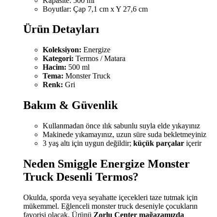
Kapasite: 500 ml
Boyutlar: Çap 7,1 cm x Y 27,6 cm
Ürün Detayları
Koleksiyon:
Energize
Kategori:
Termos / Matara
Hacim:
500 ml
Tema:
Monster Truck
Renk:
Gri
Bakım & Güvenlik
Kullanmadan önce ılık sabunlu suyla elde yıkayınız
Makinede yıkamayınız, uzun süre suda bekletmeyiniz
3 yaş altı için uygun değildir;
küçük parçalar
içerir
Neden Smiggle Energize Monster
Truck Desenli Termos?
Okulda, sporda veya seyahatte içecekleri taze tutmak için
mükemmel. Eğlenceli monster truck deseniyle çocukların
favorisi olacak. Ürünü
Zorlu Center mağazamızda