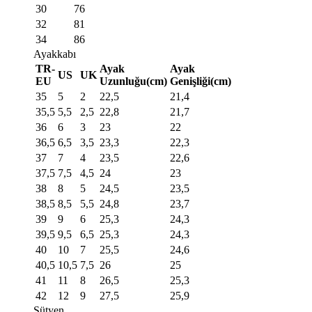
30
76
32
81
34
86
Ayakkabı
TR-
Ayak
Ayak
US
UK
EU
Uzunluğu(cm)
Genişliği(cm)
35
5
2
22,5
21,4
35,5
5,5
2,5
22,8
21,7
36
6
3
23
22
36,5
6,5
3,5
23,3
22,3
37
7
4
23,5
22,6
37,5
7,5
4,5
24
23
38
8
5
24,5
23,5
38,5
8,5
5,5
24,8
23,7
39
9
6
25,3
24,3
39,5
9,5
6,5
25,3
24,3
40
10
7
25,5
24,6
40,5
10,5
7,5
26
25
41
11
8
26,5
25,3
42
12
9
27,5
25,9
Sütyen