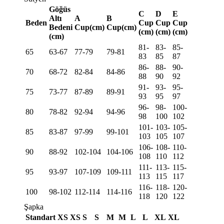
Göğüs
C
D
E
Altı
A
B
Beden
Cup
Cup
Cup
Bedeni
Cup(cm)
Cup(cm)
(cm)
(cm)
(cm)
(cm)
81-
83-
85-
65
63-67
77-79
79-81
83
85
87
86-
88-
90-
70
68-72
82-84
84-86
88
90
92
91-
93-
95-
75
73-77
87-89
89-91
93
95
97
96-
98-
100-
80
78-82
92-94
94-96
98
100
102
101-
103-
105-
85
83-87
97-99
99-101
103
105
107
106-
108-
110-
90
88-92
102-104
104-106
108
110
112
111-
113-
115-
95
93-97
107-109
109-111
113
115
117
116-
118-
120-
100
98-102
112-114
114-116
118
120
122
Şapka
Standart
XS
XS
S
S
M
M
L
L
XL
XL