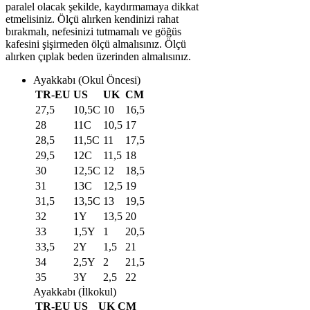
paralel olacak şekilde, kaydırmamaya dikkat
etmelisiniz. Ölçü alırken kendinizi rahat
bırakmalı, nefesinizi tutmamalı ve göğüs
kafesini şişirmeden ölçü almalısınız. Ölçü
alırken çıplak beden üzerinden almalısınız.
Ayakkabı (Okul Öncesi)
TR-EU
US
UK
CM
27,5
10,5C
10
16,5
28
11C
10,5
17
28,5
11,5C
11
17,5
29,5
12C
11,5
18
30
12,5C
12
18,5
31
13C
12,5
19
31,5
13,5C
13
19,5
32
1Y
13,5
20
33
1,5Y
1
20,5
33,5
2Y
1,5
21
34
2,5Y
2
21,5
35
3Y
2,5
22
Ayakkabı (İlkokul)
TR-EU
US
UK
CM