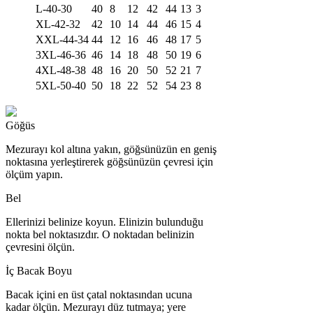
L-40-30
40
8
12
42
44
13
3
XL-42-32
42
10
14
44
46
15
4
XXL-44-34
44
12
16
46
48
17
5
3XL-46-36
46
14
18
48
50
19
6
4XL-48-38
48
16
20
50
52
21
7
5XL-50-40
50
18
22
52
54
23
8
Göğüs
Mezurayı kol altına yakın, göğsünüzün en geniş
noktasına yerleştirerek göğsünüzün çevresi için
ölçüm yapın.
Bel
Ellerinizi belinize koyun. Elinizin bulunduğu
nokta bel noktasızdır. O noktadan belinizin
çevresini ölçün.
İç Bacak Boyu
Bacak içini en üst çatal noktasından ucuna
kadar ölçün. Mezurayı düz tutmaya; yere