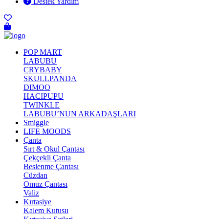
Destek Yardım
POP MART
LABUBU
CRYBABY
SKULLPANDA
DIMOO
HACIPUPU
TWINKLE
LABUBU’NUN ARKADAŞLARI
Smiggle
LIFE MOODS
Çanta
Sırt & Okul Çantası
Çekçekli Çanta
Beslenme Çantası
Cüzdan
Omuz Çantası
Valiz
Kırtasiye
Kalem Kutusu