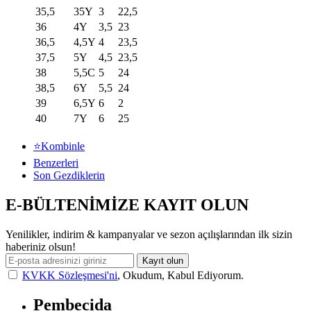
35,5
35Y
3
22,5
36
4Y
3,5
23
36,5
4,5Y
4
23,5
37,5
5Y
4,5
23,5
38
5,5C
5
24
38,5
6Y
5,5
24
39
6,5Y
6
2
40
7Y
6
25
⭐Kombinle
Benzerleri
Son Gezdiklerin
E-BÜLTENİMİZE KAYIT OLUN
Yenilikler, indirim & kampanyalar ve sezon açılışlarından ilk sizin
haberiniz olsun!
Kayıt olun
KVKK Sözleşmesi'ni
, Okudum, Kabul Ediyorum.
Pembecida