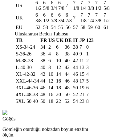
6
6
6
6
7
7
7
7
7
US
7
1/2
5/8
3/4
7/8
1/8
1/4
3/8
1/2
5/8
6
6
6
6
6
7
7
7
7
UK
7
3/8
1/2
5/8
3/4
7/8
1/8
1/4
3/8
1/2
EU
52
53
54
55
56
57
58
59
60
61
Uluslararası Beden Tablosu
TR
FR
US
UK
DE
IT
JP
123
XS-34-24
34
2
6
36
38
7
0
S-36-26
36
4
8
38
40
9
1
M-38-28
38
6
10
40
42
11
2
L-40-30
40
8
12
42
44
13
3
XL-42-32
42
10
14
44
46
15
4
XXL-44-34
44
12
16
46
48
17
5
3XL-46-36
46
14
18
48
50
19
6
4XL-48-38
48
16
20
50
52
21
7
5XL-50-40
50
18
22
52
54
23
8
Göğüs
Gömleğin oturduğu noktadan boyun etrafını
ölçün.