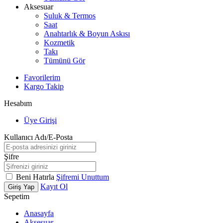
Aksesuar
Suluk & Termos
Saat
Anahtarlık & Boyun Askısı
Kozmetik
Takı
Tümünü Gör
Favorilerim
Kargo Takip
Hesabım
Üye Girişi
Kullanıcı Adı/E-Posta
Şifre
Beni Hatırla
Şifremi Unuttum
Kayıt Ol
Giriş Yap
Sepetim
Anasayfa
Aksesuar