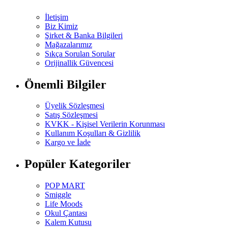
İletişim
Biz Kimiz
Şirket & Banka Bilgileri
Mağazalarımız
Sıkça Sorulan Sorular
Orijinallik Güvencesi
Önemli Bilgiler
Üyelik Sözleşmesi
Satış Sözleşmesi
KVKK - Kişisel Verilerin Korunması
Kullanım Koşulları & Gizlilik
Kargo ve İade
Popüler Kategoriler
POP MART
Smiggle
Life Moods
Okul Çantası
Kalem Kutusu