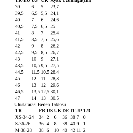
TR-EU
US
UK
Ayak Uzunluğu(cm)
39
6
5
23,7
39,5
6,5
5,5
24,1
40
7
6
24,6
40,5
7,5
6,5
25
41
8
7
25,4
41,5
8,5
7,5
25,6
42
9
8
26,2
42,5
9,5
8,5
26,7
43
10
9
27,1
43,5
10,5
9,5
27,5
44,5
11,5
10,5
28,4
45
12
11
28,8
46
13
12
29,6
46,5
13,5
12,5
30,1
47
14
13
30,5
Uluslararası Beden Tablosu
TR
FR
US
UK
DE
IT
JP
123
XS-34-24
34
2
6
36
38
7
0
S-36-26
36
4
8
38
40
9
1
M-38-28
38
6
10
40
42
11
2