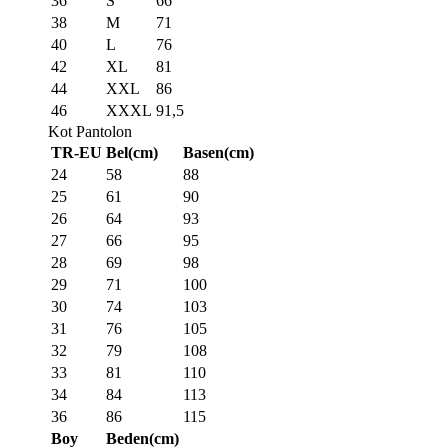
36
S
66
38
M
71
40
L
76
42
XL
81
44
XXL
86
46
XXXL
91,5
Kot Pantolon
TR-EU
Bel(cm)
Basen(cm)
24
58
88
25
61
90
26
64
93
27
66
95
28
69
98
29
71
100
30
74
103
31
76
105
32
79
108
33
81
110
34
84
113
36
86
115
Boy
Beden(cm)