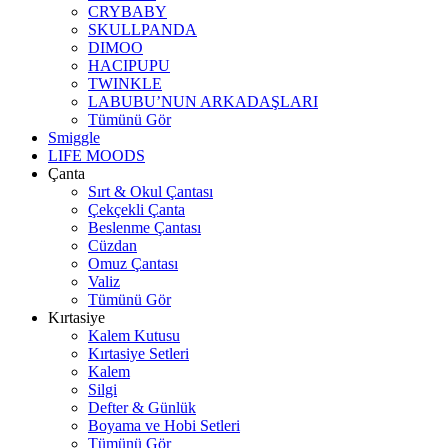
CRYBABY
SKULLPANDA
DIMOO
HACIPUPU
TWINKLE
LABUBU’NUN ARKADAŞLARI
Tümünü Gör
Smiggle
LIFE MOODS
Çanta
Sırt & Okul Çantası
Çekçekli Çanta
Beslenme Çantası
Cüzdan
Omuz Çantası
Valiz
Tümünü Gör
Kırtasiye
Kalem Kutusu
Kırtasiye Setleri
Kalem
Silgi
Defter & Günlük
Boyama ve Hobi Setleri
Tümünü Gör