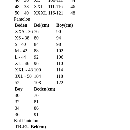
46
36
XL
106-111
44
48
38
XXL
111-116
46
50
40
XXXL
116-121
48
Pantolon
Beden
Bel(cm)
Boy(cm)
XXS - 36
76
90
XS - 38
80
94
S - 40
84
98
M - 42
88
102
L - 44
92
106
XL - 46
96
110
XXL - 48
100
114
3XL - 50
104
118
52
108
122
Boy
Beden(cm)
30
76
32
81
34
86
36
91
Kot Pantolon
TR-EU
Bel(cm)