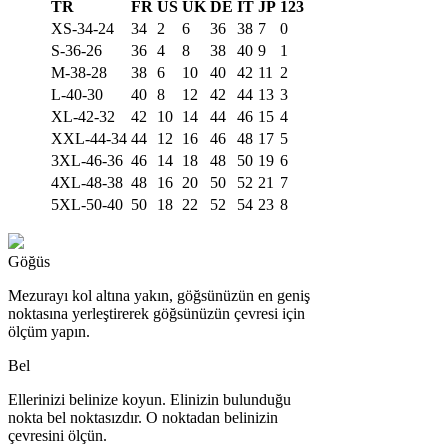
TR
FR
US
UK
DE
IT
JP
123
XS-34-24
34
2
6
36
38
7
0
S-36-26
36
4
8
38
40
9
1
M-38-28
38
6
10
40
42
11
2
L-40-30
40
8
12
42
44
13
3
XL-42-32
42
10
14
44
46
15
4
XXL-44-34
44
12
16
46
48
17
5
3XL-46-36
46
14
18
48
50
19
6
4XL-48-38
48
16
20
50
52
21
7
5XL-50-40
50
18
22
52
54
23
8
Göğüs
Mezurayı kol altına yakın, göğsünüzün en geniş
noktasına yerleştirerek göğsünüzün çevresi için
ölçüm yapın.
Bel
Ellerinizi belinize koyun. Elinizin bulunduğu
nokta bel noktasızdır. O noktadan belinizin
çevresini ölçün.