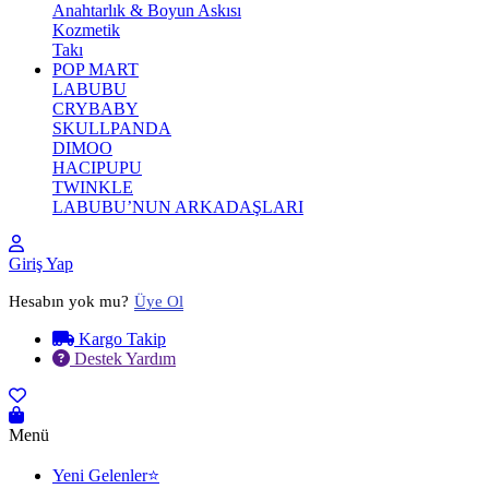
Anahtarlık & Boyun Askısı
Kozmetik
Takı
POP MART
LABUBU
CRYBABY
SKULLPANDA
DIMOO
HACIPUPU
TWINKLE
LABUBU’NUN ARKADAŞLARI
Giriş Yap
Hesabın yok mu?
Üye Ol
Kargo Takip
Destek Yardım
Menü
Yeni Gelenler⭐