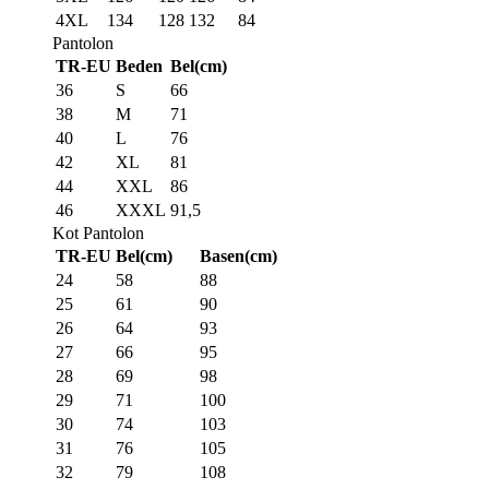
4XL
134
128
132
84
Pantolon
TR-EU
Beden
Bel(cm)
36
S
66
38
M
71
40
L
76
42
XL
81
44
XXL
86
46
XXXL
91,5
Kot Pantolon
TR-EU
Bel(cm)
Basen(cm)
24
58
88
25
61
90
26
64
93
27
66
95
28
69
98
29
71
100
30
74
103
31
76
105
32
79
108