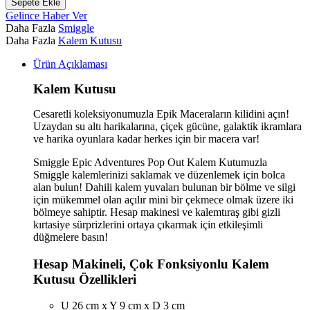
Sepete Ekle
Gelince Haber Ver
Daha Fazla
Smiggle
Daha Fazla
Kalem Kutusu
Ürün Açıklaması
Kalem Kutusu
Cesaretli koleksiyonumuzla Epik Maceraların kilidini açın!
Uzaydan su altı harikalarına, çiçek gücüne, galaktik ikramlara
ve harika oyunlara kadar herkes için bir macera var!
Smiggle Epic Adventures Pop Out Kalem Kutumuzla
Smiggle kalemlerinizi saklamak ve düzenlemek için bolca
alan bulun! Dahili kalem yuvaları bulunan bir bölme ve silgi
için mükemmel olan açılır mini bir çekmece olmak üzere iki
bölmeye sahiptir. Hesap makinesi ve kalemtıraş gibi gizli
kırtasiye sürprizlerini ortaya çıkarmak için etkileşimli
düğmelere basın!
Hesap Makineli, Çok Fonksiyonlu Kalem
Kutusu Özellikleri
U 26 cm x Y 9 cm x D 3 cm