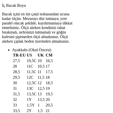
İç Bacak Boyu
Bacak içini en üst çatal noktasından ucuna
kadar ölçün. Mezurayı düz tutmaya; yere
paralel olacak şekilde, kaydırmamaya dikkat
etmelisiniz. Ölçü alırken kendinizi rahat
bırakmalı, nefesinizi tutmamalı ve göğüs
kafesini şişirmeden ölçü almalısınız. Ölçü
alırken çıplak beden üzerinden almalısınız.
Ayakkabı (Okul Öncesi)
TR-EU
US
UK
CM
27,5
10,5C
10
16,5
28
11C
10,5
17
28,5
11,5C
11
17,5
29,5
12C
11,5
18
30
12,5C
12
18,5
31
13C
12,5
19
31,5
13,5C
13
19,5
32
1Y
13,5
20
33
1,5Y
1
20,5
33,5
2Y
1,5
21