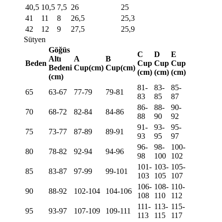
40,5
10,5
7,5
26
25
41
11
8
26,5
25,3
42
12
9
27,5
25,9
Sütyen
Göğüs
C
D
E
Altı
A
B
Beden
Cup
Cup
Cup
Bedeni
Cup(cm)
Cup(cm)
(cm)
(cm)
(cm)
(cm)
81-
83-
85-
65
63-67
77-79
79-81
83
85
87
86-
88-
90-
70
68-72
82-84
84-86
88
90
92
91-
93-
95-
75
73-77
87-89
89-91
93
95
97
96-
98-
100-
80
78-82
92-94
94-96
98
100
102
101-
103-
105-
85
83-87
97-99
99-101
103
105
107
106-
108-
110-
90
88-92
102-104
104-106
108
110
112
111-
113-
115-
95
93-97
107-109
109-111
113
115
117