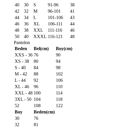
40
30
S
91-96
38
42
32
M
96-101
41
44
34
L
101-106
43
46
36
XL
106-111
44
48
38
XXL
111-116
46
50
40
XXXL
116-121
48
Pantolon
Beden
Bel(cm)
Boy(cm)
XXS - 36
76
90
XS - 38
80
94
S - 40
84
98
M - 42
88
102
L - 44
92
106
XL - 46
96
110
XXL - 48
100
114
3XL - 50
104
118
52
108
122
Boy
Beden(cm)
30
76
32
81