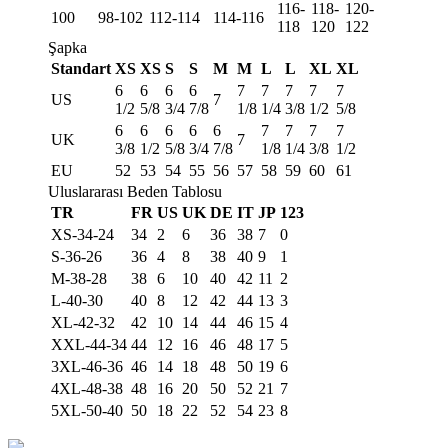
116-
118-
120-
100
98-102
112-114
114-116
118
120
122
Şapka
Standart
XS
XS
S
S
M
M
L
L
XL
XL
6
6
6
6
7
7
7
7
7
US
7
1/2
5/8
3/4
7/8
1/8
1/4
3/8
1/2
5/8
6
6
6
6
6
7
7
7
7
UK
7
3/8
1/2
5/8
3/4
7/8
1/8
1/4
3/8
1/2
EU
52
53
54
55
56
57
58
59
60
61
Uluslararası Beden Tablosu
TR
FR
US
UK
DE
IT
JP
123
XS-34-24
34
2
6
36
38
7
0
S-36-26
36
4
8
38
40
9
1
M-38-28
38
6
10
40
42
11
2
L-40-30
40
8
12
42
44
13
3
XL-42-32
42
10
14
44
46
15
4
XXL-44-34
44
12
16
46
48
17
5
3XL-46-36
46
14
18
48
50
19
6
4XL-48-38
48
16
20
50
52
21
7
5XL-50-40
50
18
22
52
54
23
8