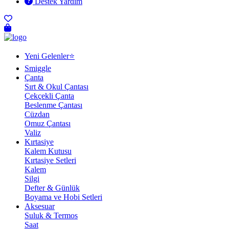
Destek Yardım
Yeni Gelenler⭐
Smiggle
Çanta
Sırt & Okul Çantası
Çekçekli Çanta
Beslenme Çantası
Cüzdan
Omuz Çantası
Valiz
Kırtasiye
Kalem Kutusu
Kırtasiye Setleri
Kalem
Silgi
Defter & Günlük
Boyama ve Hobi Setleri
Aksesuar
Suluk & Termos
Saat