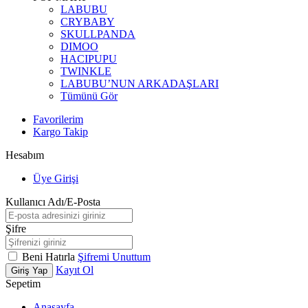
LABUBU
CRYBABY
SKULLPANDA
DIMOO
HACIPUPU
TWINKLE
LABUBU’NUN ARKADAŞLARI
Tümünü Gör
Favorilerim
Kargo Takip
Hesabım
Üye Girişi
Kullanıcı Adı/E-Posta
Şifre
Beni Hatırla
Şifremi Unuttum
Kayıt Ol
Giriş Yap
Sepetim
Anasayfa