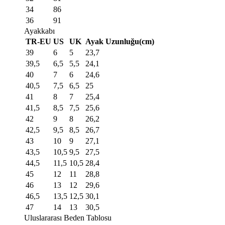
34
86
36
91
Ayakkabı
TR-EU
US
UK
Ayak Uzunluğu(cm)
39
6
5
23,7
39,5
6,5
5,5
24,1
40
7
6
24,6
40,5
7,5
6,5
25
41
8
7
25,4
41,5
8,5
7,5
25,6
42
9
8
26,2
42,5
9,5
8,5
26,7
43
10
9
27,1
43,5
10,5
9,5
27,5
44,5
11,5
10,5
28,4
45
12
11
28,8
46
13
12
29,6
46,5
13,5
12,5
30,1
47
14
13
30,5
Uluslararası Beden Tablosu