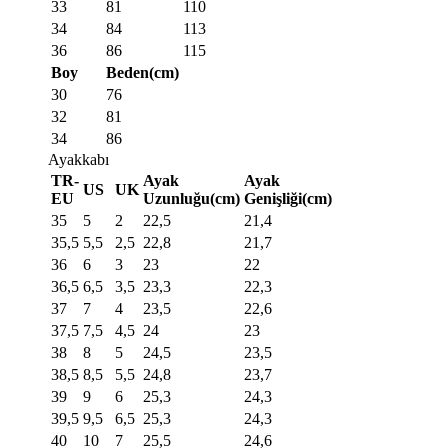
33
81
110
34
84
113
36
86
115
Boy
Beden(cm)
30
76
32
81
34
86
Ayakkabı
TR-
Ayak
Ayak
US
UK
EU
Uzunluğu(cm)
Genişliği(cm)
35
5
2
22,5
21,4
35,5
5,5
2,5
22,8
21,7
36
6
3
23
22
36,5
6,5
3,5
23,3
22,3
37
7
4
23,5
22,6
37,5
7,5
4,5
24
23
38
8
5
24,5
23,5
38,5
8,5
5,5
24,8
23,7
39
9
6
25,3
24,3
39,5
9,5
6,5
25,3
24,3
40
10
7
25,5
24,6