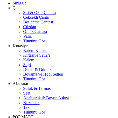
Smiggle
Çanta
Sırt & Okul Çantası
Çekçekli Çanta
Beslenme Çantası
Cüzdan
Omuz Çantası
Valiz
Tümünü Gör
Kırtasiye
Kalem Kutusu
Kırtasiye Setleri
Kalem
Silgi
Defter & Günlük
Boyama ve Hobi Setleri
Tümünü Gör
Aksesuar
Suluk & Termos
Saat
Anahtarlık & Boyun Askısı
Kozmetik
Takı
Tümünü Gör
POP MART