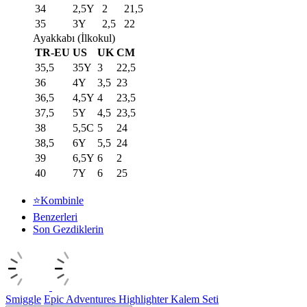
34
2,5Y
2
21,5
35
3Y
2,5
22
Ayakkabı (İlkokul)
TR-EU
US
UK
CM
35,5
35Y
3
22,5
36
4Y
3,5
23
36,5
4,5Y
4
23,5
37,5
5Y
4,5
23,5
38
5,5C
5
24
38,5
6Y
5,5
24
39
6,5Y
6
2
40
7Y
6
25
⭐Kombinle
Benzerleri
Son Gezdiklerin
Smiggle
Epic Adventures Highlighter Kalem Seti