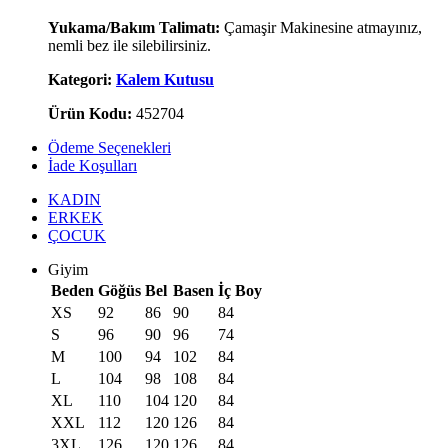
Yukama/Bakım Talimatı:
Çamaşir Makinesine atmayınız,
nemli bez ile silebilirsiniz.
Kategori:
Kalem Kutusu
Ürün Kodu:
452704
Ödeme Seçenekleri
İade Koşulları
KADIN
ERKEK
ÇOCUK
Giyim
Beden
Göğüs
Bel
Basen
İç Boy
XS
92
86
90
84
S
96
90
96
74
M
100
94
102
84
L
104
98
108
84
XL
110
104
120
84
XXL
112
120
126
84
3XL
126
120
126
84