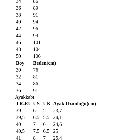
34
86
36
89
38
91
40
94
42
96
44
99
46
101
48
104
50
106
Boy
Beden(cm)
30
76
32
81
34
86
36
91
Ayakkabı
TR-EU
US
UK
Ayak Uzunluğu(cm)
39
6
5
23,7
39,5
6,5
5,5
24,1
40
7
6
24,6
40,5
7,5
6,5
25
41
8
7
25,4