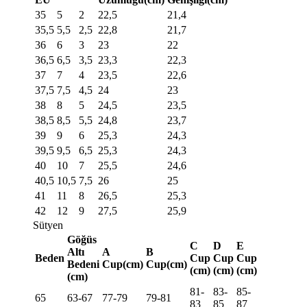
35
5
2
22,5
21,4
35,5
5,5
2,5
22,8
21,7
36
6
3
23
22
36,5
6,5
3,5
23,3
22,3
37
7
4
23,5
22,6
37,5
7,5
4,5
24
23
38
8
5
24,5
23,5
38,5
8,5
5,5
24,8
23,7
39
9
6
25,3
24,3
39,5
9,5
6,5
25,3
24,3
40
10
7
25,5
24,6
40,5
10,5
7,5
26
25
41
11
8
26,5
25,3
42
12
9
27,5
25,9
Sütyen
Göğüs
C
D
E
Altı
A
B
Beden
Cup
Cup
Cup
Bedeni
Cup(cm)
Cup(cm)
(cm)
(cm)
(cm)
(cm)
81-
83-
85-
65
63-67
77-79
79-81
83
85
87