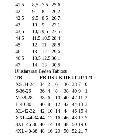
41,5
8,5
7,5
25,6
42
9
8
26,2
42,5
9,5
8,5
26,7
43
10
9
27,1
43,5
10,5
9,5
27,5
44,5
11,5
10,5
28,4
45
12
11
28,8
46
13
12
29,6
46,5
13,5
12,5
30,1
47
14
13
30,5
Uluslararası Beden Tablosu
TR
FR
US
UK
DE
IT
JP
123
XS-34-24
34
2
6
36
38
7
0
S-36-26
36
4
8
38
40
9
1
M-38-28
38
6
10
40
42
11
2
L-40-30
40
8
12
42
44
13
3
XL-42-32
42
10
14
44
46
15
4
XXL-44-34
44
12
16
46
48
17
5
3XL-46-36
46
14
18
48
50
19
6
4XL-48-38
48
16
20
50
52
21
7