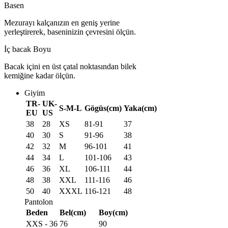
Basen
Mezurayı kalçanızın en geniş yerine
yerleştirerek, baseninizin çevresini ölçün.
İç bacak Boyu
Bacak içini en üst çatal noktasından bilek
kemiğine kadar ölçün.
Giyim
TR-
UK-
S-M-L
Gögüs(cm)
Yaka(cm)
EU
US
38
28
XS
81-91
37
40
30
S
91-96
38
42
32
M
96-101
41
44
34
L
101-106
43
46
36
XL
106-111
44
48
38
XXL
111-116
46
50
40
XXXL
116-121
48
Pantolon
Beden
Bel(cm)
Boy(cm)
XXS - 36
76
90