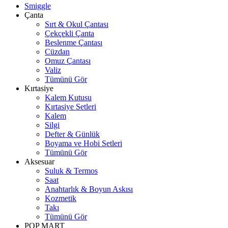
Smiggle
Çanta
Sırt & Okul Çantası
Çekçekli Çanta
Beslenme Çantası
Cüzdan
Omuz Çantası
Valiz
Tümünü Gör
Kırtasiye
Kalem Kutusu
Kırtasiye Setleri
Kalem
Silgi
Defter & Günlük
Boyama ve Hobi Setleri
Tümünü Gör
Aksesuar
Suluk & Termos
Saat
Anahtarlık & Boyun Askısı
Kozmetik
Takı
Tümünü Gör
POP MART