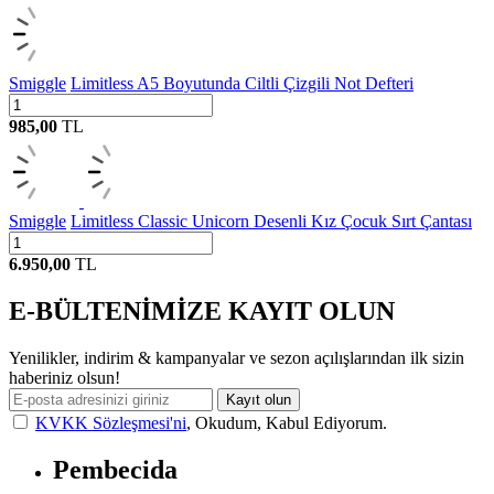
Smiggle
Limitless A5 Boyutunda Ciltli Çizgili Not Defteri
985,00
TL
Smiggle
Limitless Classic Unicorn Desenli Kız Çocuk Sırt Çantası
6.950,00
TL
E-BÜLTENİMİZE KAYIT OLUN
Yenilikler, indirim & kampanyalar ve sezon açılışlarından ilk sizin
haberiniz olsun!
Kayıt olun
KVKK Sözleşmesi'ni
, Okudum, Kabul Ediyorum.
Pembecida