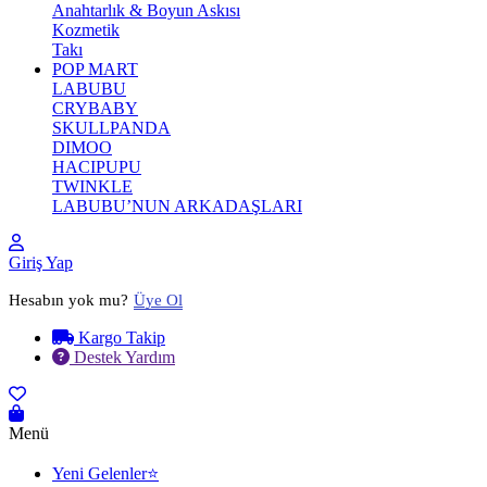
Anahtarlık & Boyun Askısı
Kozmetik
Takı
POP MART
LABUBU
CRYBABY
SKULLPANDA
DIMOO
HACIPUPU
TWINKLE
LABUBU’NUN ARKADAŞLARI
Giriş Yap
Hesabın yok mu?
Üye Ol
Kargo Takip
Destek Yardım
Menü
Yeni Gelenler⭐