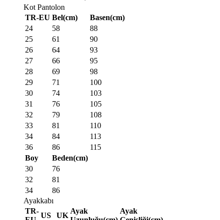
Kot Pantolon
TR-EU
Bel(cm)
Basen(cm)
24
58
88
25
61
90
26
64
93
27
66
95
28
69
98
29
71
100
30
74
103
31
76
105
32
79
108
33
81
110
34
84
113
36
86
115
Boy
Beden(cm)
30
76
32
81
34
86
Ayakkabı
TR-
Ayak
Ayak
US
UK
EU
Uzunluğu(cm)
Genişliği(cm)