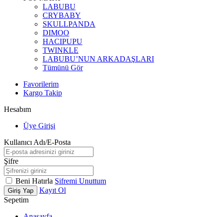
LABUBU
CRYBABY
SKULLPANDA
DIMOO
HACIPUPU
TWINKLE
LABUBU’NUN ARKADAŞLARI
Tümünü Gör
Favorilerim
Kargo Takip
Hesabım
Üye Girişi
Kullanıcı Adı/E-Posta
Şifre
Beni Hatırla
Şifremi Unuttum
Kayıt Ol
Giriş Yap
Sepetim
Anasayfa