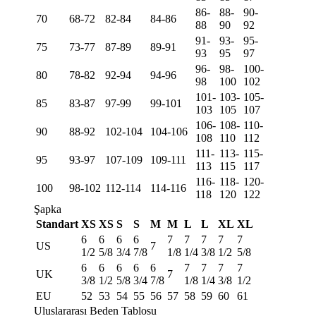
86-
88-
90-
70
68-72
82-84
84-86
88
90
92
91-
93-
95-
75
73-77
87-89
89-91
93
95
97
96-
98-
100-
80
78-82
92-94
94-96
98
100
102
101-
103-
105-
85
83-87
97-99
99-101
103
105
107
106-
108-
110-
90
88-92
102-104
104-106
108
110
112
111-
113-
115-
95
93-97
107-109
109-111
113
115
117
116-
118-
120-
100
98-102
112-114
114-116
118
120
122
Şapka
Standart
XS
XS
S
S
M
M
L
L
XL
XL
6
6
6
6
7
7
7
7
7
US
7
1/2
5/8
3/4
7/8
1/8
1/4
3/8
1/2
5/8
6
6
6
6
6
7
7
7
7
UK
7
3/8
1/2
5/8
3/4
7/8
1/8
1/4
3/8
1/2
EU
52
53
54
55
56
57
58
59
60
61
Uluslararası Beden Tablosu