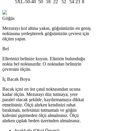
5XL-50-40
50
18
22
52
54
23
8
Göğüs
Mezurayı kol altına yakın, göğsünüzün en geniş
noktasına yerleştirerek göğsünüzün çevresi için
ölçüm yapın.
Bel
Ellerinizi belinize koyun. Elinizin bulunduğu
nokta bel noktasızdır. O noktadan belinizin
çevresini ölçün.
İç Bacak Boyu
Bacak içini en üst çatal noktasından ucuna
kadar ölçün. Mezurayı düz tutmaya; yere
paralel olacak şekilde, kaydırmamaya dikkat
etmelisiniz. Ölçü alırken kendinizi rahat
bırakmalı, nefesinizi tutmamalı ve göğüs
kafesini şişirmeden ölçü almalısınız. Ölçü
alırken çıplak beden üzerinden almalısınız.
Ayakkabı (Okul Öncesi)