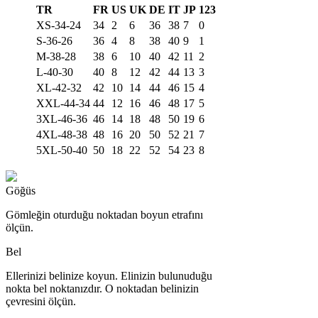
TR
FR
US
UK
DE
IT
JP
123
XS-34-24
34
2
6
36
38
7
0
S-36-26
36
4
8
38
40
9
1
M-38-28
38
6
10
40
42
11
2
L-40-30
40
8
12
42
44
13
3
XL-42-32
42
10
14
44
46
15
4
XXL-44-34
44
12
16
46
48
17
5
3XL-46-36
46
14
18
48
50
19
6
4XL-48-38
48
16
20
50
52
21
7
5XL-50-40
50
18
22
52
54
23
8
Göğüs
Gömleğin oturduğu noktadan boyun etrafını
ölçün.
Bel
Ellerinizi belinize koyun. Elinizin bulunuduğu
nokta bel noktanızdır. O noktadan belinizin
çevresini ölçün.