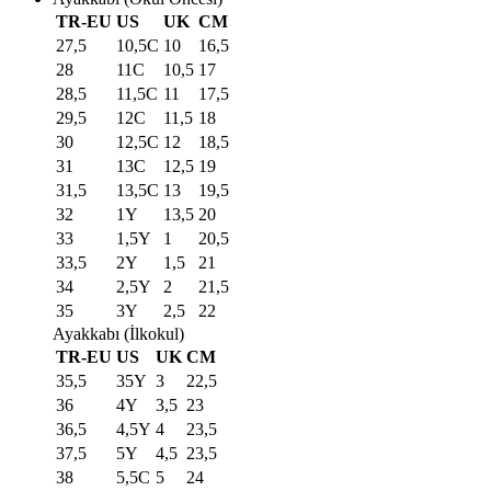
TR-EU
US
UK
CM
27,5
10,5C
10
16,5
28
11C
10,5
17
28,5
11,5C
11
17,5
29,5
12C
11,5
18
30
12,5C
12
18,5
31
13C
12,5
19
31,5
13,5C
13
19,5
32
1Y
13,5
20
33
1,5Y
1
20,5
33,5
2Y
1,5
21
34
2,5Y
2
21,5
35
3Y
2,5
22
Ayakkabı (İlkokul)
TR-EU
US
UK
CM
35,5
35Y
3
22,5
36
4Y
3,5
23
36,5
4,5Y
4
23,5
37,5
5Y
4,5
23,5
38
5,5C
5
24