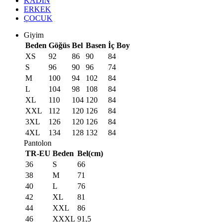
KADIN
ERKEK
ÇOCUK
Giyim
Beden
Göğüs
Bel
Basen
İç Boy
XS
92
86
90
84
S
96
90
96
74
M
100
94
102
84
L
104
98
108
84
XL
110
104
120
84
XXL
112
120
126
84
3XL
126
120
126
84
4XL
134
128
132
84
Pantolon
TR-EU
Beden
Bel(cm)
36
S
66
38
M
71
40
L
76
42
XL
81
44
XXL
86
46
XXXL
91,5