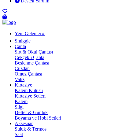
Destek Yardım
Yeni Gelenler⭐
Smiggle
Çanta
Sırt & Okul Çantası
Çekçekli Çanta
Beslenme Çantası
Cüzdan
Omuz Çantası
Valiz
Kırtasiye
Kalem Kutusu
Kırtasiye Setleri
Kalem
Silgi
Defter & Günlük
Boyama ve Hobi Setleri
Aksesuar
Suluk & Termos
Saat