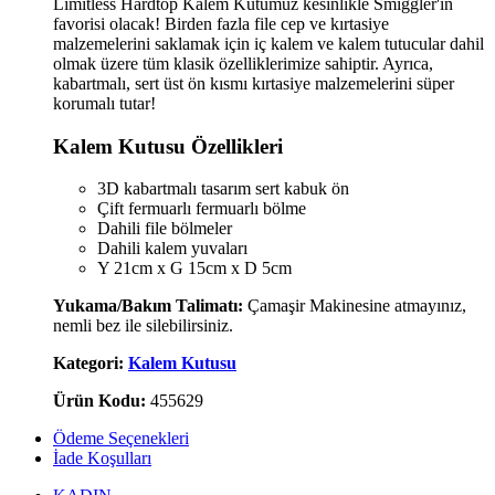
Limitless Hardtop Kalem Kutumuz kesinlikle Smiggler'ın
favorisi olacak! Birden fazla file cep ve kırtasiye
malzemelerini saklamak için iç kalem ve kalem tutucular dahil
olmak üzere tüm klasik özelliklerimize sahiptir. Ayrıca,
kabartmalı, sert üst ön kısmı kırtasiye malzemelerini süper
korumalı tutar!
Kalem Kutusu Özellikleri
3D kabartmalı tasarım sert kabuk ön
Çift fermuarlı fermuarlı bölme
Dahili file bölmeler
Dahili kalem yuvaları
Y 21cm x G 15cm x D 5cm
Yukama/Bakım Talimatı:
Çamaşir Makinesine atmayınız,
nemli bez ile silebilirsiniz.
Kategori:
Kalem Kutusu
Ürün Kodu:
455629
Ödeme Seçenekleri
İade Koşulları