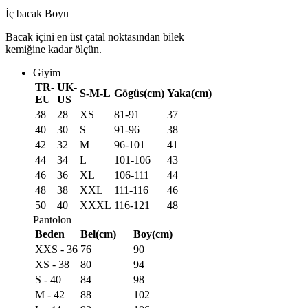
İç bacak Boyu
Bacak içini en üst çatal noktasından bilek
kemiğine kadar ölçün.
Giyim
TR-
UK-
S-M-L
Gögüs(cm)
Yaka(cm)
EU
US
38
28
XS
81-91
37
40
30
S
91-96
38
42
32
M
96-101
41
44
34
L
101-106
43
46
36
XL
106-111
44
48
38
XXL
111-116
46
50
40
XXXL
116-121
48
Pantolon
Beden
Bel(cm)
Boy(cm)
XXS - 36
76
90
XS - 38
80
94
S - 40
84
98
M - 42
88
102