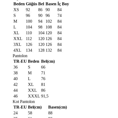
Beden
Göğüs
Bel
Basen
İç Boy
XS
92
86
90
84
S
96
90
96
74
M
100
94
102
84
L
104
98
108
84
XL
110
104
120
84
XXL
112
120
126
84
3XL
126
120
126
84
4XL
134
128
132
84
Pantolon
TR-EU
Beden
Bel(cm)
36
S
66
38
M
71
40
L
76
42
XL
81
44
XXL
86
46
XXXL
91,5
Kot Pantolon
TR-EU
Bel(cm)
Basen(cm)
24
58
88