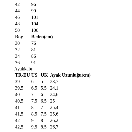
42
96
44
99
46
101
48
104
50
106
Boy
Beden(cm)
30
76
32
81
34
86
36
91
Ayakkabı
TR-EU
US
UK
Ayak Uzunluğu(cm)
39
6
5
23,7
39,5
6,5
5,5
24,1
40
7
6
24,6
40,5
7,5
6,5
25
41
8
7
25,4
41,5
8,5
7,5
25,6
42
9
8
26,2
42,5
9,5
8,5
26,7