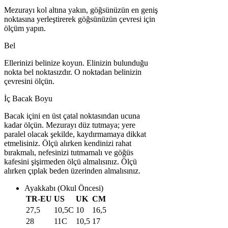
Mezurayı kol altına yakın, göğsünüzün en geniş
noktasına yerleştirerek göğsünüzün çevresi için
ölçüm yapın.
Bel
Ellerinizi belinize koyun. Elinizin bulunduğu
nokta bel noktasızdır. O noktadan belinizin
çevresini ölçün.
İç Bacak Boyu
Bacak içini en üst çatal noktasından ucuna
kadar ölçün. Mezurayı düz tutmaya; yere
paralel olacak şekilde, kaydırmamaya dikkat
etmelisiniz. Ölçü alırken kendinizi rahat
bırakmalı, nefesinizi tutmamalı ve göğüs
kafesini şişirmeden ölçü almalısınız. Ölçü
alırken çıplak beden üzerinden almalısınız.
Ayakkabı (Okul Öncesi)
TR-EU
US
UK
CM
27,5
10,5C
10
16,5
28
11C
10,5
17