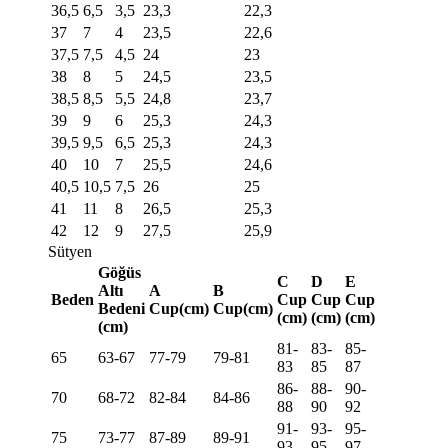
36,5
6,5
3,5
23,3
22,3
37
7
4
23,5
22,6
37,5
7,5
4,5
24
23
38
8
5
24,5
23,5
38,5
8,5
5,5
24,8
23,7
39
9
6
25,3
24,3
39,5
9,5
6,5
25,3
24,3
40
10
7
25,5
24,6
40,5
10,5
7,5
26
25
41
11
8
26,5
25,3
42
12
9
27,5
25,9
Sütyen
Göğüs
C
D
E
Altı
A
B
Beden
Cup
Cup
Cup
Bedeni
Cup(cm)
Cup(cm)
(cm)
(cm)
(cm)
(cm)
81-
83-
85-
65
63-67
77-79
79-81
83
85
87
86-
88-
90-
70
68-72
82-84
84-86
88
90
92
91-
93-
95-
75
73-77
87-89
89-91
93
95
97