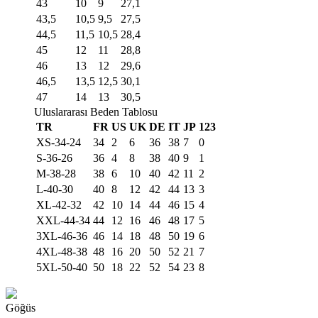
43
10
9
27,1
43,5
10,5
9,5
27,5
44,5
11,5
10,5
28,4
45
12
11
28,8
46
13
12
29,6
46,5
13,5
12,5
30,1
47
14
13
30,5
Uluslararası Beden Tablosu
TR
FR
US
UK
DE
IT
JP
123
XS-34-24
34
2
6
36
38
7
0
S-36-26
36
4
8
38
40
9
1
M-38-28
38
6
10
40
42
11
2
L-40-30
40
8
12
42
44
13
3
XL-42-32
42
10
14
44
46
15
4
XXL-44-34
44
12
16
46
48
17
5
3XL-46-36
46
14
18
48
50
19
6
4XL-48-38
48
16
20
50
52
21
7
5XL-50-40
50
18
22
52
54
23
8
Göğüs