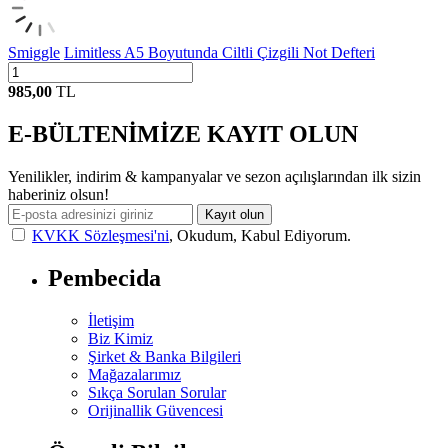
Smiggle
Limitless A5 Boyutunda Ciltli Çizgili Not Defteri
985,00
TL
E-BÜLTENİMİZE KAYIT OLUN
Yenilikler, indirim & kampanyalar ve sezon açılışlarından ilk sizin
haberiniz olsun!
Kayıt olun
KVKK Sözleşmesi'ni
, Okudum, Kabul Ediyorum.
Pembecida
İletişim
Biz Kimiz
Şirket & Banka Bilgileri
Mağazalarımız
Sıkça Sorulan Sorular
Orijinallik Güvencesi