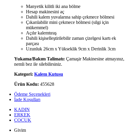
Manyetik kilitli iki ana bölme
Hesap makinesini aç
Dahili kalem yuvalarına sahip çekmece bölmesi
Çıkarılabilir mini çekmece bölmesi (silgi için
mükemmel)
Açılır kalemtıraş
Dahili kişiselleştirilebilir zaman çizelgesi kartı ek
parçası
Uzunluk 26cm x Yükseklik 9cm x Derinlik 3cm
Yukama/Bakım Talimatı:
Çamaşir Makinesine atmayınız,
nemli bez ile silebilirsiniz.
Kategori:
Kalem Kutusu
Ürün Kodu:
455628
Ödeme Seçenekleri
İade Koşulları
KADIN
ERKEK
ÇOCUK
Giyim