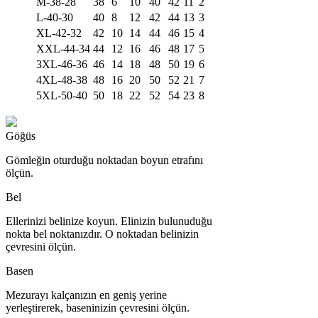
M-38-28
38
6
10
40
42
11
2
L-40-30
40
8
12
42
44
13
3
XL-42-32
42
10
14
44
46
15
4
XXL-44-34
44
12
16
46
48
17
5
3XL-46-36
46
14
18
48
50
19
6
4XL-48-38
48
16
20
50
52
21
7
5XL-50-40
50
18
22
52
54
23
8
Göğüs
Gömleğin oturduğu noktadan boyun etrafını
ölçün.
Bel
Ellerinizi belinize koyun. Elinizin bulunuduğu
nokta bel noktanızdır. O noktadan belinizin
çevresini ölçün.
Basen
Mezurayı kalçanızın en geniş yerine
yerleştirerek, baseninizin çevresini ölçün.