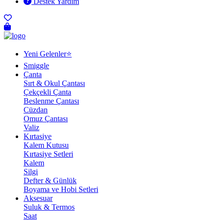
Destek Yardım
Yeni Gelenler⭐
Smiggle
Çanta
Sırt & Okul Çantası
Çekçekli Çanta
Beslenme Çantası
Cüzdan
Omuz Çantası
Valiz
Kırtasiye
Kalem Kutusu
Kırtasiye Setleri
Kalem
Silgi
Defter & Günlük
Boyama ve Hobi Setleri
Aksesuar
Suluk & Termos
Saat