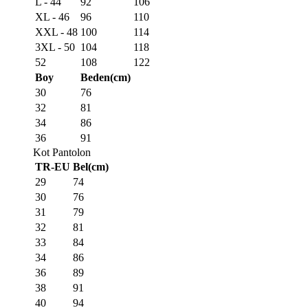
L - 44
92
106
XL - 46
96
110
XXL - 48
100
114
3XL - 50
104
118
52
108
122
Boy
Beden(cm)
30
76
32
81
34
86
36
91
Kot Pantolon
TR-EU
Bel(cm)
29
74
30
76
31
79
32
81
33
84
34
86
36
89
38
91
40
94