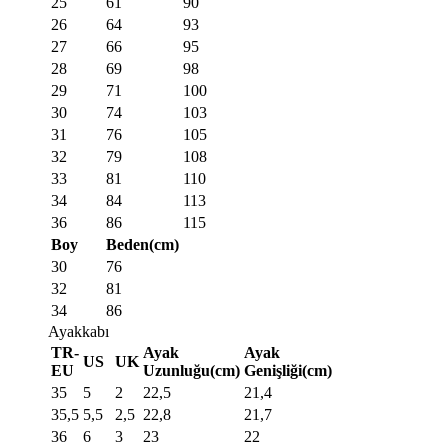
25
61
90
26
64
93
27
66
95
28
69
98
29
71
100
30
74
103
31
76
105
32
79
108
33
81
110
34
84
113
36
86
115
Boy
Beden(cm)
30
76
32
81
34
86
Ayakkabı
TR-
Ayak
Ayak
US
UK
EU
Uzunluğu(cm)
Genişliği(cm)
35
5
2
22,5
21,4
35,5
5,5
2,5
22,8
21,7
36
6
3
23
22