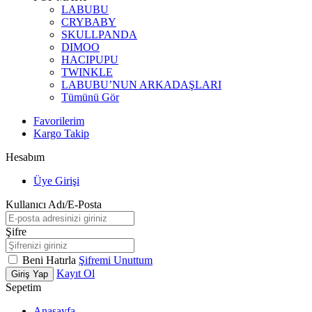
LABUBU
CRYBABY
SKULLPANDA
DIMOO
HACIPUPU
TWINKLE
LABUBU’NUN ARKADAŞLARI
Tümünü Gör
Favorilerim
Kargo Takip
Hesabım
Üye Girişi
Kullanıcı Adı/E-Posta
Şifre
Beni Hatırla
Şifremi Unuttum
Kayıt Ol
Giriş Yap
Sepetim
Anasayfa