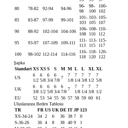
96-
98-
100-
80
78-82
92-94
94-96
98
100
102
101-
103-
105-
85
83-87
97-99
99-101
103
105
107
106-
108-
110-
90
88-92
102-104
104-106
108
110
112
111-
113-
115-
95
93-97
107-109
109-111
113
115
117
116-
118-
120-
100
98-102
112-114
114-116
118
120
122
Şapka
Standart
XS
XS
S
S
M
M
L
L
XL
XL
6
6
6
6
7
7
7
7
7
US
7
1/2
5/8
3/4
7/8
1/8
1/4
3/8
1/2
5/8
6
6
6
6
6
7
7
7
7
UK
7
3/8
1/2
5/8
3/4
7/8
1/8
1/4
3/8
1/2
EU
52
53
54
55
56
57
58
59
60
61
Uluslararası Beden Tablosu
TR
FR
US
UK
DE
IT
JP
123
XS-34-24
34
2
6
36
38
7
0
S-36-26
36
4
8
38
40
9
1