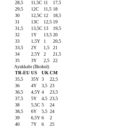
28,5
11,5C
11
17,5
29,5
12C
11,5
18
30
12,5C
12
18,5
31
13C
12,5
19
31,5
13,5C
13
19,5
32
1Y
13,5
20
33
1,5Y
1
20,5
33,5
2Y
1,5
21
34
2,5Y
2
21,5
35
3Y
2,5
22
Ayakkabı (İlkokul)
TR-EU
US
UK
CM
35,5
35Y
3
22,5
36
4Y
3,5
23
36,5
4,5Y
4
23,5
37,5
5Y
4,5
23,5
38
5,5C
5
24
38,5
6Y
5,5
24
39
6,5Y
6
2
40
7Y
6
25