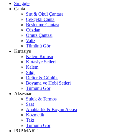
Smiggle
Çanta
Sırt & Okul Çantası
Çekçekli Çanta
Beslenme Çantası
Cüzdan
Omuz Çantası
Valiz
Tümünü Gör
Kırtasiye
Kalem Kutusu
Kırtasiye Setleri
Kalem
Silgi
Defter & Günlük
Boyama ve Hobi Setleri
Tümünü Gör
Aksesuar
Suluk & Termos
Saat
Anahtarlık & Boyun Askısı
Kozmetik
Takı
Tümünü Gör
POP MART