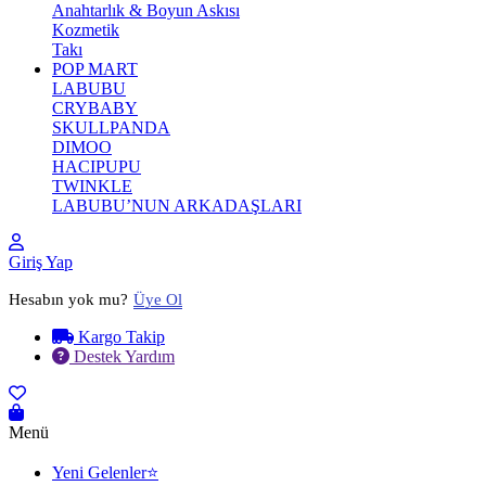
Anahtarlık & Boyun Askısı
Kozmetik
Takı
POP MART
LABUBU
CRYBABY
SKULLPANDA
DIMOO
HACIPUPU
TWINKLE
LABUBU’NUN ARKADAŞLARI
Giriş Yap
Hesabın yok mu?
Üye Ol
Kargo Takip
Destek Yardım
Menü
Yeni Gelenler⭐