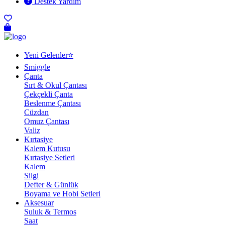
Destek Yardım
Yeni Gelenler⭐
Smiggle
Çanta
Sırt & Okul Çantası
Çekçekli Çanta
Beslenme Çantası
Cüzdan
Omuz Çantası
Valiz
Kırtasiye
Kalem Kutusu
Kırtasiye Setleri
Kalem
Silgi
Defter & Günlük
Boyama ve Hobi Setleri
Aksesuar
Suluk & Termos
Saat