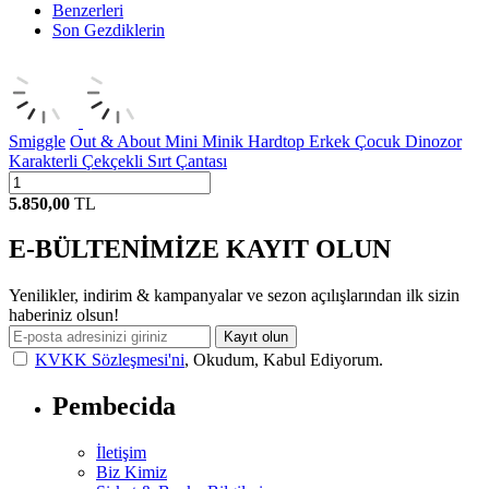
Benzerleri
Son Gezdiklerin
Smiggle
Out & About Mini Minik Hardtop Erkek Çocuk Dinozor
Karakterli Çekçekli Sırt Çantası
5.850,00
TL
E-BÜLTENİMİZE KAYIT OLUN
Yenilikler, indirim & kampanyalar ve sezon açılışlarından ilk sizin
haberiniz olsun!
Kayıt olun
KVKK Sözleşmesi'ni
, Okudum, Kabul Ediyorum.
Pembecida
İletişim
Biz Kimiz