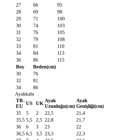
27
66
95
28
69
98
29
71
100
30
74
103
31
76
105
32
79
108
33
81
110
34
84
113
36
86
115
Boy
Beden(cm)
30
76
32
81
34
86
Ayakkabı
TR-
Ayak
Ayak
US
UK
EU
Uzunluğu(cm)
Genişliği(cm)
35
5
2
22,5
21,4
35,5
5,5
2,5
22,8
21,7
36
6
3
23
22
36,5
6,5
3,5
23,3
22,3