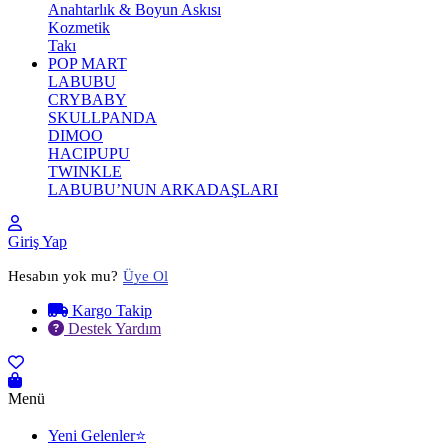
Anahtarlık & Boyun Askısı
Kozmetik
Takı
POP MART
LABUBU
CRYBABY
SKULLPANDA
DIMOO
HACIPUPU
TWINKLE
LABUBU’NUN ARKADAŞLARI
Giriş Yap
Hesabın yok mu?
Üye Ol
Kargo Takip
Destek Yardım
Menü
Yeni Gelenler⭐