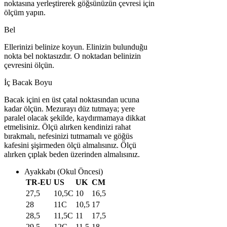
noktasına yerleştirerek göğsünüzün çevresi için
ölçüm yapın.
Bel
Ellerinizi belinize koyun. Elinizin bulunduğu
nokta bel noktasızdır. O noktadan belinizin
çevresini ölçün.
İç Bacak Boyu
Bacak içini en üst çatal noktasından ucuna
kadar ölçün. Mezurayı düz tutmaya; yere
paralel olacak şekilde, kaydırmamaya dikkat
etmelisiniz. Ölçü alırken kendinizi rahat
bırakmalı, nefesinizi tutmamalı ve göğüs
kafesini şişirmeden ölçü almalısınız. Ölçü
alırken çıplak beden üzerinden almalısınız.
Ayakkabı (Okul Öncesi)
TR-EU
US
UK
CM
27,5
10,5C
10
16,5
28
11C
10,5
17
28,5
11,5C
11
17,5
29,5
12C
11,5
18