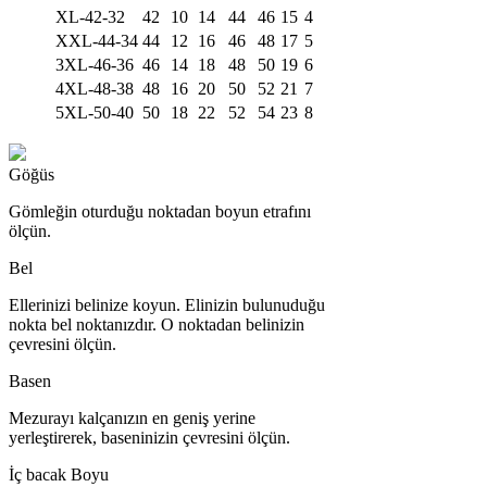
XL-42-32
42
10
14
44
46
15
4
XXL-44-34
44
12
16
46
48
17
5
3XL-46-36
46
14
18
48
50
19
6
4XL-48-38
48
16
20
50
52
21
7
5XL-50-40
50
18
22
52
54
23
8
Göğüs
Gömleğin oturduğu noktadan boyun etrafını
ölçün.
Bel
Ellerinizi belinize koyun. Elinizin bulunuduğu
nokta bel noktanızdır. O noktadan belinizin
çevresini ölçün.
Basen
Mezurayı kalçanızın en geniş yerine
yerleştirerek, baseninizin çevresini ölçün.
İç bacak Boyu