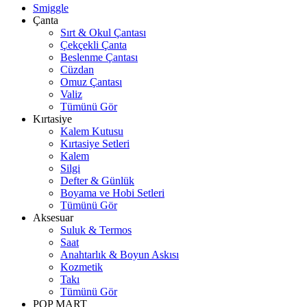
Smiggle
Çanta
Sırt & Okul Çantası
Çekçekli Çanta
Beslenme Çantası
Cüzdan
Omuz Çantası
Valiz
Tümünü Gör
Kırtasiye
Kalem Kutusu
Kırtasiye Setleri
Kalem
Silgi
Defter & Günlük
Boyama ve Hobi Setleri
Tümünü Gör
Aksesuar
Suluk & Termos
Saat
Anahtarlık & Boyun Askısı
Kozmetik
Takı
Tümünü Gör
POP MART