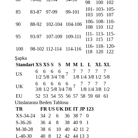
98
100
102
101-
103-
105-
85
83-87
97-99
99-101
103
105
107
106-
108-
110-
90
88-92
102-104
104-106
108
110
112
111-
113-
115-
95
93-97
107-109
109-111
113
115
117
116-
118-
120-
100
98-102
112-114
114-116
118
120
122
Şapka
Standart
XS
XS
S
S
M
M
L
L
XL
XL
6
6
6
6
7
7
7
7
7
US
7
1/2
5/8
3/4
7/8
1/8
1/4
3/8
1/2
5/8
6
6
6
6
6
7
7
7
7
UK
7
3/8
1/2
5/8
3/4
7/8
1/8
1/4
3/8
1/2
EU
52
53
54
55
56
57
58
59
60
61
Uluslararası Beden Tablosu
TR
FR
US
UK
DE
IT
JP
123
XS-34-24
34
2
6
36
38
7
0
S-36-26
36
4
8
38
40
9
1
M-38-28
38
6
10
40
42
11
2
L-40-30
40
8
12
42
44
13
3