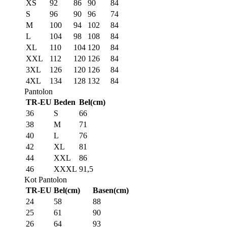
XS
92
86
90
84
S
96
90
96
74
M
100
94
102
84
L
104
98
108
84
XL
110
104
120
84
XXL
112
120
126
84
3XL
126
120
126
84
4XL
134
128
132
84
Pantolon
TR-EU
Beden
Bel(cm)
36
S
66
38
M
71
40
L
76
42
XL
81
44
XXL
86
46
XXXL
91,5
Kot Pantolon
TR-EU
Bel(cm)
Basen(cm)
24
58
88
25
61
90
26
64
93