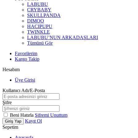
LABUBU
CRYBABY
SKULLPANDA
DIMOO
HACIPUPU
TWINKLE
LABUBU’NUN ARKADAŞLARI
Tümünü Gör
Favorilerim
Kargo Takip
Hesabım
Üye Girişi
Kullanıcı Adı/E-Posta
Şifre
Beni Hatırla
Şifremi Unuttum
Kayıt Ol
Giriş Yap
Sepetim
Anasayfa