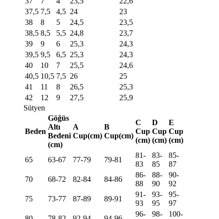
37
7
4
23,5
22,6
37,5
7,5
4,5
24
23
38
8
5
24,5
23,5
38,5
8,5
5,5
24,8
23,7
39
9
6
25,3
24,3
39,5
9,5
6,5
25,3
24,3
40
10
7
25,5
24,6
40,5
10,5
7,5
26
25
41
11
8
26,5
25,3
42
12
9
27,5
25,9
Sütyen
Göğüs
C
D
E
Altı
A
B
Beden
Cup
Cup
Cup
Bedeni
Cup(cm)
Cup(cm)
(cm)
(cm)
(cm)
(cm)
81-
83-
85-
65
63-67
77-79
79-81
83
85
87
86-
88-
90-
70
68-72
82-84
84-86
88
90
92
91-
93-
95-
75
73-77
87-89
89-91
93
95
97
96-
98-
100-
80
78-82
92-94
94-96