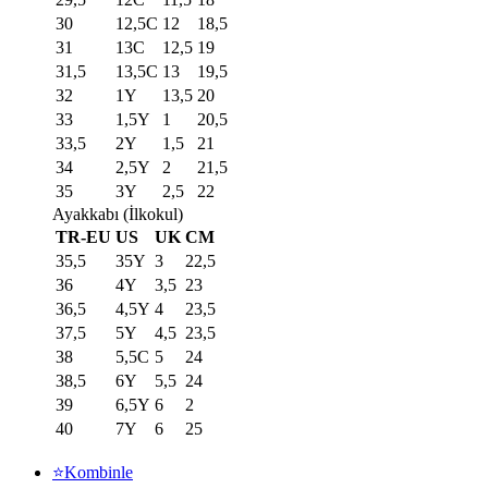
30
12,5C
12
18,5
31
13C
12,5
19
31,5
13,5C
13
19,5
32
1Y
13,5
20
33
1,5Y
1
20,5
33,5
2Y
1,5
21
34
2,5Y
2
21,5
35
3Y
2,5
22
Ayakkabı (İlkokul)
TR-EU
US
UK
CM
35,5
35Y
3
22,5
36
4Y
3,5
23
36,5
4,5Y
4
23,5
37,5
5Y
4,5
23,5
38
5,5C
5
24
38,5
6Y
5,5
24
39
6,5Y
6
2
40
7Y
6
25
⭐Kombinle