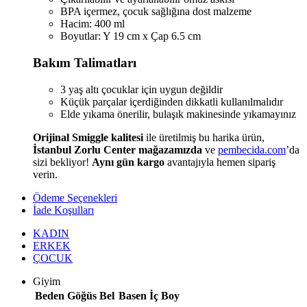
BPA içermez, çocuk sağlığına dost malzeme
Hacim: 400 ml
Boyutlar: Y 19 cm x Çap 6.5 cm
Bakım Talimatları
3 yaş altı çocuklar için uygun değildir
Küçük parçalar içerdiğinden dikkatli kullanılmalıdır
Elde yıkama önerilir, bulaşık makinesinde yıkamayınız
Orijinal Smiggle kalitesi
ile üretilmiş bu harika ürün,
İstanbul Zorlu Center mağazamızda
ve
pembecida.com
’da
sizi bekliyor!
Aynı gün kargo
avantajıyla hemen sipariş
verin.
Ödeme Seçenekleri
İade Koşulları
KADIN
ERKEK
ÇOCUK
Giyim
Beden
Göğüs
Bel
Basen
İç Boy