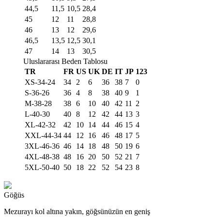
44,5
11,5
10,5
28,4
45
12
11
28,8
46
13
12
29,6
46,5
13,5
12,5
30,1
47
14
13
30,5
Uluslararası Beden Tablosu
TR
FR
US
UK
DE
IT
JP
123
XS-34-24
34
2
6
36
38
7
0
S-36-26
36
4
8
38
40
9
1
M-38-28
38
6
10
40
42
11
2
L-40-30
40
8
12
42
44
13
3
XL-42-32
42
10
14
44
46
15
4
XXL-44-34
44
12
16
46
48
17
5
3XL-46-36
46
14
18
48
50
19
6
4XL-48-38
48
16
20
50
52
21
7
5XL-50-40
50
18
22
52
54
23
8
Göğüs
Mezurayı kol altına yakın, göğsünüzün en geniş