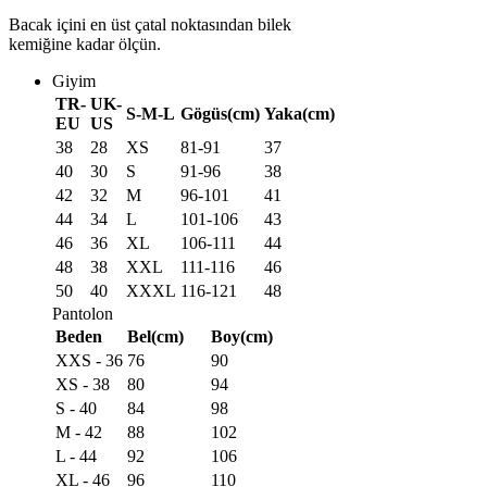
Bacak içini en üst çatal noktasından bilek
kemiğine kadar ölçün.
Giyim
TR-
UK-
S-M-L
Gögüs(cm)
Yaka(cm)
EU
US
38
28
XS
81-91
37
40
30
S
91-96
38
42
32
M
96-101
41
44
34
L
101-106
43
46
36
XL
106-111
44
48
38
XXL
111-116
46
50
40
XXXL
116-121
48
Pantolon
Beden
Bel(cm)
Boy(cm)
XXS - 36
76
90
XS - 38
80
94
S - 40
84
98
M - 42
88
102
L - 44
92
106
XL - 46
96
110