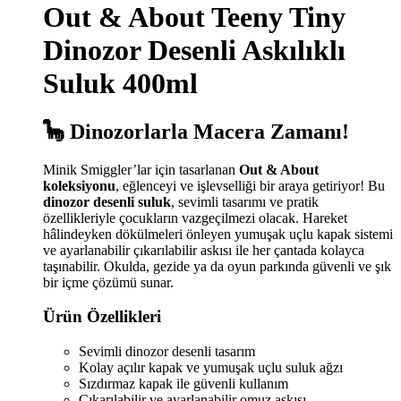
Out & About Teeny Tiny
Dinozor Desenli Askılıklı
Suluk 400ml
🦕 Dinozorlarla Macera Zamanı!
Minik Smiggler’lar için tasarlanan
Out & About
koleksiyonu
, eğlenceyi ve işlevselliği bir araya getiriyor! Bu
dinozor desenli suluk
, sevimli tasarımı ve pratik
özellikleriyle çocukların vazgeçilmezi olacak. Hareket
hâlindeyken dökülmeleri önleyen yumuşak uçlu kapak sistemi
ve ayarlanabilir çıkarılabilir askısı ile her çantada kolayca
taşınabilir. Okulda, gezide ya da oyun parkında güvenli ve şık
bir içme çözümü sunar.
Ürün Özellikleri
Sevimli dinozor desenli tasarım
Kolay açılır kapak ve yumuşak uçlu suluk ağzı
Sızdırmaz kapak ile güvenli kullanım
Çıkarılabilir ve ayarlanabilir omuz askısı