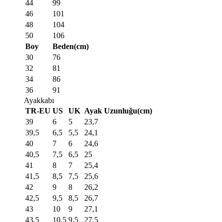
44
99
46
101
48
104
50
106
Boy
Beden(cm)
30
76
32
81
34
86
36
91
Ayakkabı
TR-EU
US
UK
Ayak Uzunluğu(cm)
39
6
5
23,7
39,5
6,5
5,5
24,1
40
7
6
24,6
40,5
7,5
6,5
25
41
8
7
25,4
41,5
8,5
7,5
25,6
42
9
8
26,2
42,5
9,5
8,5
26,7
43
10
9
27,1
43,5
10,5
9,5
27,5