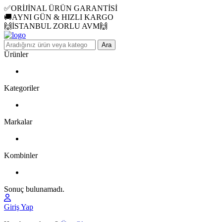
✅ORİJİNAL ÜRÜN GARANTİSİ
🚚AYNI GÜN & HIZLI KARGO
🙌İSTANBUL ZORLU AVM🙌
Ara
Ürünler
Kategoriler
Markalar
Kombinler
Sonuç bulunamadı.
Giriş Yap