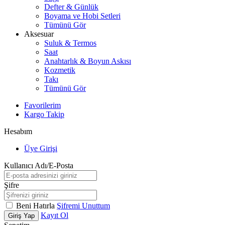
Defter & Günlük
Boyama ve Hobi Setleri
Tümünü Gör
Aksesuar
Suluk & Termos
Saat
Anahtarlık & Boyun Askısı
Kozmetik
Takı
Tümünü Gör
Favorilerim
Kargo Takip
Hesabım
Üye Girişi
Kullanıcı Adı/E-Posta
Şifre
Beni Hatırla
Şifremi Unuttum
Kayıt Ol
Giriş Yap