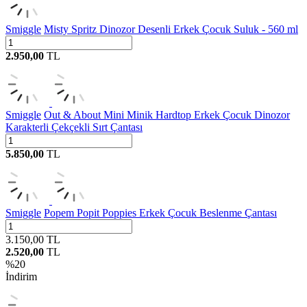
Smiggle
Misty Spritz Dinozor Desenli Erkek Çocuk Suluk - 560 ml
2.950,00
TL
Smiggle
Out & About Mini Minik Hardtop Erkek Çocuk Dinozor
Karakterli Çekçekli Sırt Çantası
5.850,00
TL
Smiggle
Popem Popit Poppies Erkek Çocuk Beslenme Çantası
3.150,00
TL
2.520,00
TL
%
20
İndirim