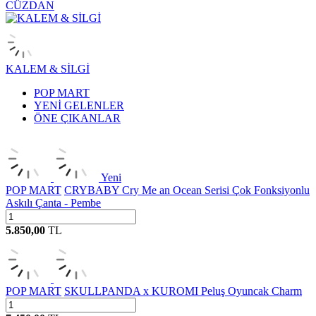
CÜZDAN
KALEM & SİLGİ
POP MART
YENİ GELENLER
ÖNE ÇIKANLAR
Yeni
POP MART
CRYBABY Cry Me an Ocean Serisi Çok Fonksiyonlu
Askılı Çanta - Pembe
5.850,00
TL
POP MART
SKULLPANDA x KUROMI Peluş Oyuncak Charm