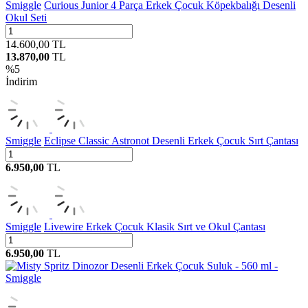
Smiggle
Curious Junior 4 Parça Erkek Çocuk Köpekbalığı Desenli
Okul Seti
14.600,00
TL
13.870,00
TL
%
5
İndirim
Smiggle
Eclipse Classic Astronot Desenli Erkek Çocuk Sırt Çantası
6.950,00
TL
Smiggle
Livewire Erkek Çocuk Klasik Sırt ve Okul Çantası
6.950,00
TL