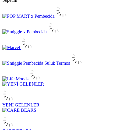
Sepetim
Pembecida - Smiggle ve Pop Mart Türkiye Mağazaları | Orijinal Ürünler
YENİ GELENLER