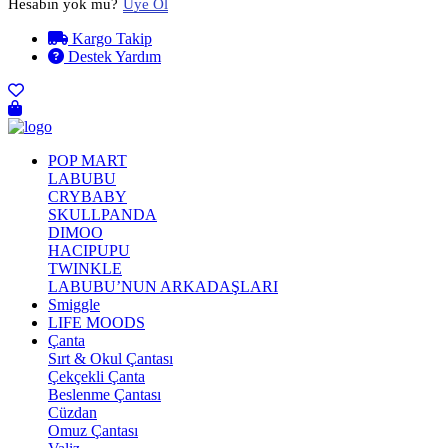
Hesabın yok mu?
Üye Ol
Kargo Takip
Destek Yardım
POP MART
LABUBU
CRYBABY
SKULLPANDA
DIMOO
HACIPUPU
TWINKLE
LABUBU’NUN ARKADAŞLARI
Smiggle
LIFE MOODS
Çanta
Sırt & Okul Çantası
Çekçekli Çanta
Beslenme Çantası
Cüzdan
Omuz Çantası