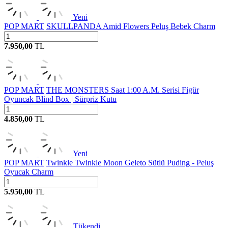
Yeni
POP MART
SKULLPANDA Amid Flowers Peluş Bebek Charm
7.950,00
TL
POP MART
THE MONSTERS Saat 1:00 A.M. Serisi Figür
Oyuncak Blind Box | Sürpriz Kutu
4.850,00
TL
Yeni
POP MART
Twinkle Twinkle Moon Geleto Sütlü Puding - Peluş
Oyucak Charm
5.950,00
TL
Tükendi