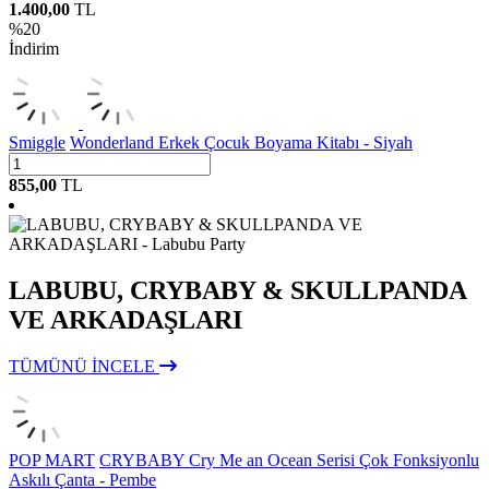
1.400,00
TL
%
20
İndirim
Smiggle
Wonderland Erkek Çocuk Boyama Kitabı - Siyah
855,00
TL
LABUBU, CRYBABY & SKULLPANDA
VE ARKADAŞLARI
TÜMÜNÜ İNCELE
POP MART
CRYBABY Cry Me an Ocean Serisi Çok Fonksiyonlu
Askılı Çanta - Pembe