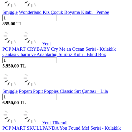
Smiggle
Wonderland Kız Çocuk Boyama Kitabı - Pembe
855,00
TL
Yeni
POP MART
CRYBABY Cry Me an Ocean Serisi - Kulaklık
Çantası Charm ve Anahtarlığı Sürpriz Kutu - Blind Box
5.950,00
TL
Smiggle
Popem Popit Poppies Classic Sırt Çantası – Lila
6.950,00
TL
Yeni
Tükendi
POP MART
SKULLPANDA You Found Me! Serisi - Kulaklık