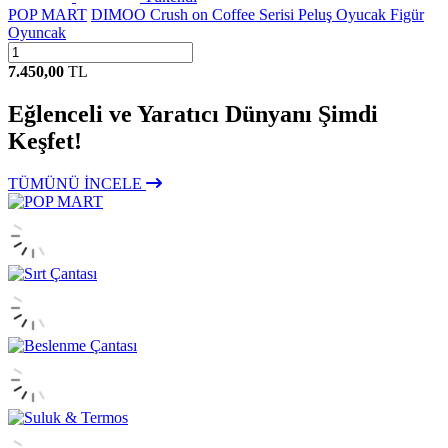
POP MART
DIMOO Crush on Coffee Serisi Peluş Oyucak Figür
Oyuncak
7.450,00
TL
Eğlenceli ve Yaratıcı Dünyanı Şimdi
Keşfet!
TÜMÜNÜ İNCELE