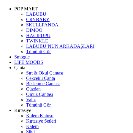
POP MART
LABUBU
CRYBABY
SKULLPANDA
DIMOO
HACIPUPU
TWINKLE
LABUBU’NUN ARKADAŞLARI
Tümünü Gör
Smiggle
LIFE MOODS
Çanta
Sırt & Okul Çantası
Çekçekli Çanta
Beslenme Çantası
Cüzdan
Omuz Çantası
Valiz
Tümünü Gör
Kırtasiye
Kalem Kutusu
Kırtasiye Setleri
Kalem
Silgi