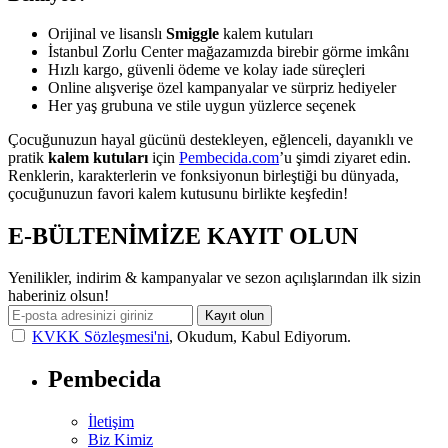
Orijinal ve lisanslı
Smiggle
kalem kutuları
İstanbul Zorlu Center mağazamızda birebir görme imkânı
Hızlı kargo, güvenli ödeme ve kolay iade süreçleri
Online alışverişe özel kampanyalar ve sürpriz hediyeler
Her yaş grubuna ve stile uygun yüzlerce seçenek
Çocuğunuzun hayal gücünü destekleyen, eğlenceli, dayanıklı ve
pratik
kalem kutuları
için
Pembecida.com
’u şimdi ziyaret edin.
Renklerin, karakterlerin ve fonksiyonun birleştiği bu dünyada,
çocuğunuzun favori kalem kutusunu birlikte keşfedin!
E-BÜLTENİMİZE KAYIT OLUN
Yenilikler, indirim & kampanyalar ve sezon açılışlarından ilk sizin
haberiniz olsun!
Kayıt olun
KVKK Sözleşmesi'ni
, Okudum, Kabul Ediyorum.
Pembecida
İletişim
Biz Kimiz