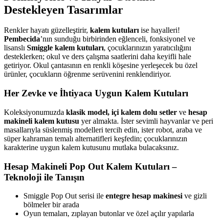
Destekleyen Tasarımlar
Renkler hayatı güzelleştirir,
kalem kutuları
ise hayalleri!
Pembecida
’nın sunduğu birbirinden eğlenceli, fonksiyonel ve
lisanslı
Smiggle kalem kutuları
, çocuklarınızın yaratıcılığını
desteklerken; okul ve ders çalışma saatlerini daha keyifli hale
getiriyor. Okul çantasının en renkli köşesine yerleşecek bu özel
ürünler, çocukların öğrenme serüvenini renklendiriyor.
Her Zevke ve İhtiyaca Uygun Kalem Kutuları
Koleksiyonumuzda
klasik model, içi kalem dolu setler
ve
hesap
makineli kalem kutusu
yer almakta. İster sevimli hayvanlar ve peri
masallarıyla süslenmiş modelleri tercih edin, ister robot, araba ve
süper kahraman temalı alternatifleri keşfedin; çocuklarınızın
karakterine uygun kalem kutusunu mutlaka bulacaksınız.
Hesap Makineli Pop Out Kalem Kutuları –
Teknoloji ile Tanışın
Smiggle Pop Out serisi ile
entegre hesap makinesi
ve gizli
bölmeler bir arada
Oyun temaları, zıplayan butonlar ve özel açılır yapılarla