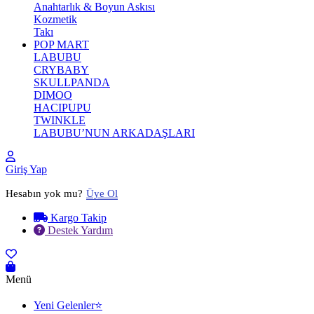
Anahtarlık & Boyun Askısı
Kozmetik
Takı
POP MART
LABUBU
CRYBABY
SKULLPANDA
DIMOO
HACIPUPU
TWINKLE
LABUBU’NUN ARKADAŞLARI
Giriş Yap
Hesabın yok mu?
Üye Ol
Kargo Takip
Destek Yardım
Menü
Yeni Gelenler⭐