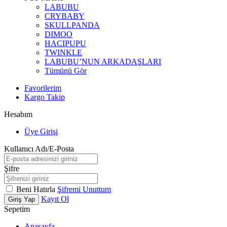
LABUBU
CRYBABY
SKULLPANDA
DIMOO
HACIPUPU
TWINKLE
LABUBU’NUN ARKADAŞLARI
Tümünü Gör
Favorilerim
Kargo Takip
Hesabım
Üye Girişi
Kullanıcı Adı/E-Posta
Şifre
Beni Hatırla
Şifremi Unuttum
Kayıt Ol
Giriş Yap
Sepetim
Anasayfa