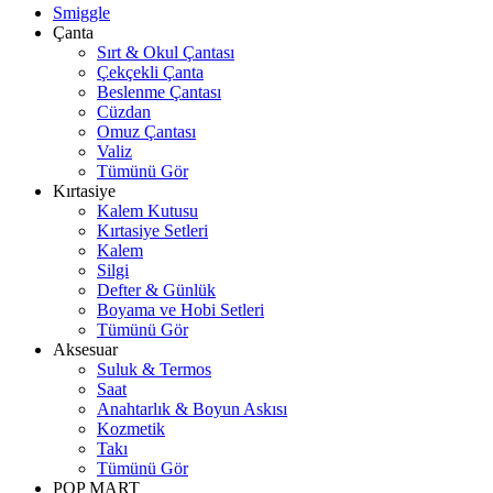
Smiggle
Çanta
Sırt & Okul Çantası
Çekçekli Çanta
Beslenme Çantası
Cüzdan
Omuz Çantası
Valiz
Tümünü Gör
Kırtasiye
Kalem Kutusu
Kırtasiye Setleri
Kalem
Silgi
Defter & Günlük
Boyama ve Hobi Setleri
Tümünü Gör
Aksesuar
Suluk & Termos
Saat
Anahtarlık & Boyun Askısı
Kozmetik
Takı
Tümünü Gör
POP MART