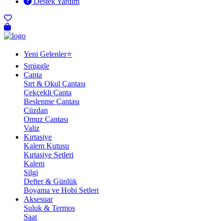
Destek Yardım
Yeni Gelenler⭐
Smiggle
Çanta
Sırt & Okul Çantası
Çekçekli Çanta
Beslenme Çantası
Cüzdan
Omuz Çantası
Valiz
Kırtasiye
Kalem Kutusu
Kırtasiye Setleri
Kalem
Silgi
Defter & Günlük
Boyama ve Hobi Setleri
Aksesuar
Suluk & Termos
Saat