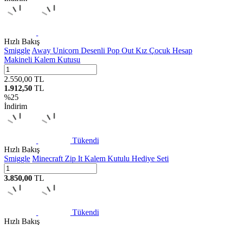
Hızlı Bakış
Smiggle
Away Unicorn Desenli Pop Out Kız Çocuk Hesap
Makineli Kalem Kutusu
2.550,00
TL
1.912,50
TL
%
25
İndirim
Tükendi
Hızlı Bakış
Smiggle
Minecraft Zip It Kalem Kutulu Hediye Seti
3.850,00
TL
Tükendi
Hızlı Bakış