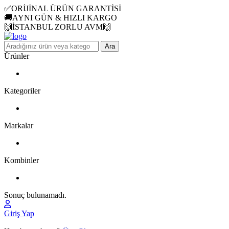
✅ORİJİNAL ÜRÜN GARANTİSİ
🚚AYNI GÜN & HIZLI KARGO
🙌İSTANBUL ZORLU AVM🙌
Ara
Ürünler
Kategoriler
Markalar
Kombinler
Sonuç bulunamadı.
Giriş Yap