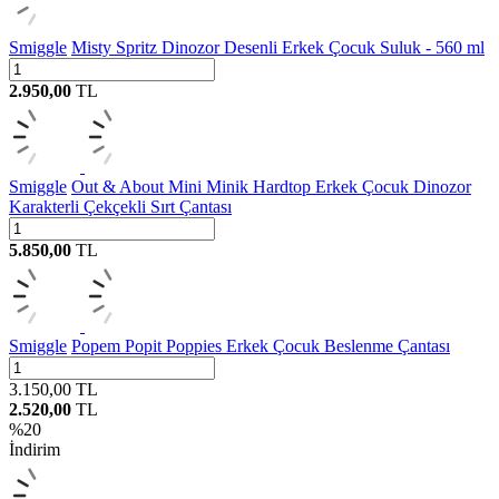
Smiggle
Misty Spritz Dinozor Desenli Erkek Çocuk Suluk - 560 ml
2.950,00
TL
Smiggle
Out & About Mini Minik Hardtop Erkek Çocuk Dinozor
Karakterli Çekçekli Sırt Çantası
5.850,00
TL
Smiggle
Popem Popit Poppies Erkek Çocuk Beslenme Çantası
3.150,00
TL
2.520,00
TL
%
20
İndirim