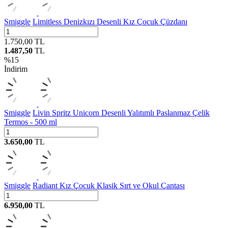
Smiggle
Limitless Denizkızı Desenli Kız Çocuk Çüzdanı
1.750,00
TL
1.487,50
TL
%
15
İndirim
Smiggle
Livin Spritz Unicorn Desenli Yalıtımlı Paslanmaz Çelik
Termos - 500 ml
3.650,00
TL
Smiggle
Radiant Kız Çocuk Klasik Sırt ve Okul Çantası
6.950,00
TL