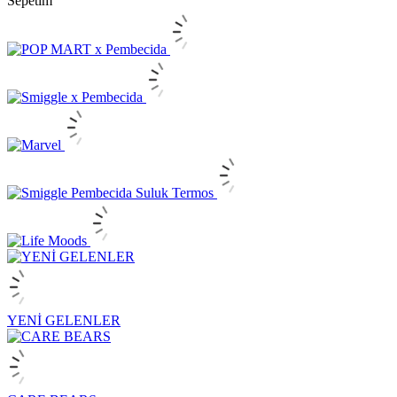
Sepetim
Pembecida - Smiggle ve Pop Mart Türkiye Mağazaları | Orijinal Ürünler
YENİ GELENLER