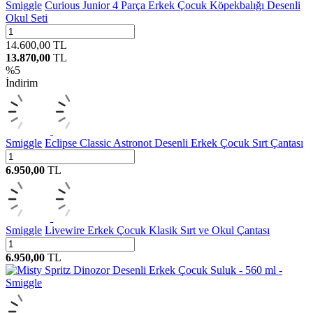
Smiggle
Curious Junior 4 Parça Erkek Çocuk Köpekbalığı Desenli
Okul Seti
14.600,00
TL
13.870,00
TL
%
5
İndirim
Smiggle
Eclipse Classic Astronot Desenli Erkek Çocuk Sırt Çantası
6.950,00
TL
Smiggle
Livewire Erkek Çocuk Klasik Sırt ve Okul Çantası
6.950,00
TL