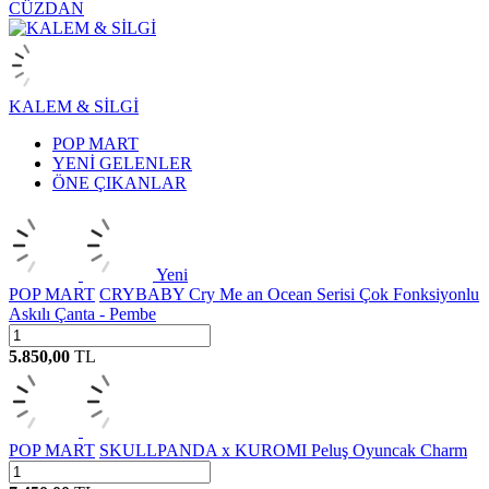
CÜZDAN
KALEM & SİLGİ
POP MART
YENİ GELENLER
ÖNE ÇIKANLAR
Yeni
POP MART
CRYBABY Cry Me an Ocean Serisi Çok Fonksiyonlu
Askılı Çanta - Pembe
5.850,00
TL
POP MART
SKULLPANDA x KUROMI Peluş Oyuncak Charm