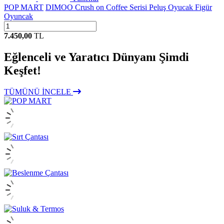
POP MART
DIMOO Crush on Coffee Serisi Peluş Oyucak Figür
Oyuncak
7.450,00
TL
Eğlenceli ve Yaratıcı Dünyanı Şimdi
Keşfet!
TÜMÜNÜ İNCELE