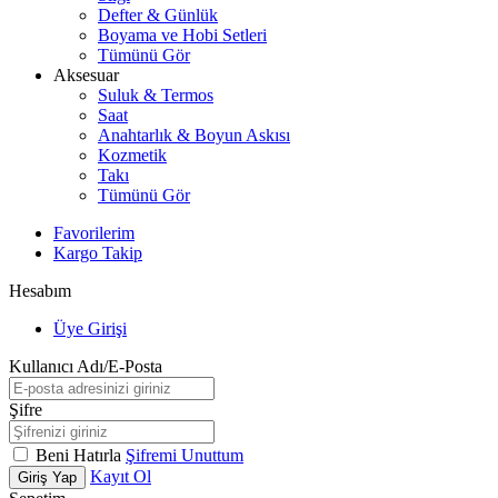
Defter & Günlük
Boyama ve Hobi Setleri
Tümünü Gör
Aksesuar
Suluk & Termos
Saat
Anahtarlık & Boyun Askısı
Kozmetik
Takı
Tümünü Gör
Favorilerim
Kargo Takip
Hesabım
Üye Girişi
Kullanıcı Adı/E-Posta
Şifre
Beni Hatırla
Şifremi Unuttum
Kayıt Ol
Giriş Yap