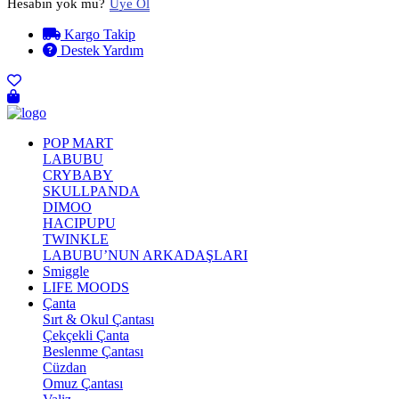
Hesabın yok mu?
Üye Ol
Kargo Takip
Destek Yardım
POP MART
LABUBU
CRYBABY
SKULLPANDA
DIMOO
HACIPUPU
TWINKLE
LABUBU’NUN ARKADAŞLARI
Smiggle
LIFE MOODS
Çanta
Sırt & Okul Çantası
Çekçekli Çanta
Beslenme Çantası
Cüzdan
Omuz Çantası