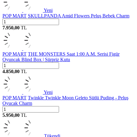
Yeni
POP MART
SKULLPANDA Amid Flowers Peluş Bebek Charm
7.950,00
TL
POP MART
THE MONSTERS Saat 1:00 A.M. Serisi Figür
Oyuncak Blind Box | Sürpriz Kutu
4.850,00
TL
Yeni
POP MART
Twinkle Twinkle Moon Geleto Sütlü Puding - Peluş
Oyucak Charm
5.950,00
TL
Tükendi