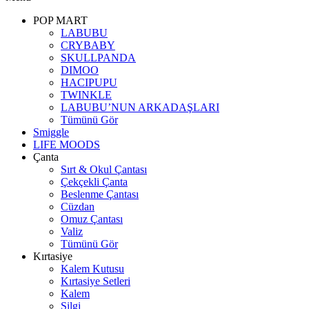
POP MART
LABUBU
CRYBABY
SKULLPANDA
DIMOO
HACIPUPU
TWINKLE
LABUBU’NUN ARKADAŞLARI
Tümünü Gör
Smiggle
LIFE MOODS
Çanta
Sırt & Okul Çantası
Çekçekli Çanta
Beslenme Çantası
Cüzdan
Omuz Çantası
Valiz
Tümünü Gör
Kırtasiye
Kalem Kutusu
Kırtasiye Setleri
Kalem
Silgi