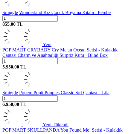
Smiggle
Wonderland Kız Çocuk Boyama Kitabı - Pembe
855,00
TL
Yeni
POP MART
CRYBABY Cry Me an Ocean Serisi - Kulaklık
Çantası Charm ve Anahtarlığı Sürpriz Kutu - Blind Box
5.950,00
TL
Smiggle
Popem Popit Poppies Classic Sırt Çantası – Lila
6.950,00
TL
Yeni
Tükendi
POP MART
SKULLPANDA You Found Me! Serisi - Kulaklık