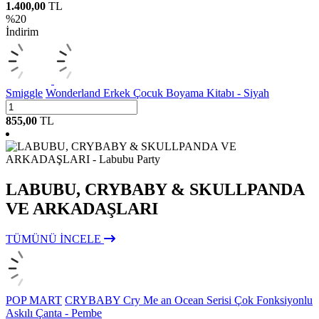
1.400,00
TL
%
20
İndirim
Smiggle
Wonderland Erkek Çocuk Boyama Kitabı - Siyah
855,00
TL
LABUBU, CRYBABY & SKULLPANDA
VE ARKADAŞLARI
TÜMÜNÜ İNCELE
POP MART
CRYBABY Cry Me an Ocean Serisi Çok Fonksiyonlu
Askılı Çanta - Pembe