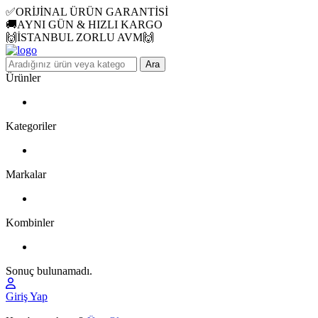
✅ORİJİNAL ÜRÜN GARANTİSİ
🚚AYNI GÜN & HIZLI KARGO
🙌İSTANBUL ZORLU AVM🙌
Ara
Ürünler
Kategoriler
Markalar
Kombinler
Sonuç bulunamadı.
Giriş Yap