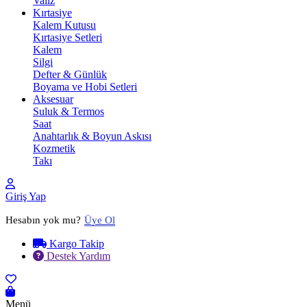
Valiz
Kırtasiye
Kalem Kutusu
Kırtasiye Setleri
Kalem
Silgi
Defter & Günlük
Boyama ve Hobi Setleri
Aksesuar
Suluk & Termos
Saat
Anahtarlık & Boyun Askısı
Kozmetik
Takı
Giriş Yap
Hesabın yok mu?
Üye Ol
Kargo Takip
Destek Yardım
Menü