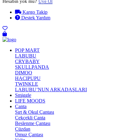
Hesabın yok mu?
Üye Ol
Kargo Takip
Destek Yardım
POP MART
LABUBU
CRYBABY
SKULLPANDA
DIMOO
HACIPUPU
TWINKLE
LABUBU’NUN ARKADAŞLARI
Smiggle
LIFE MOODS
Çanta
Sırt & Okul Çantası
Çekçekli Çanta
Beslenme Çantası
Cüzdan
Omuz Çantası