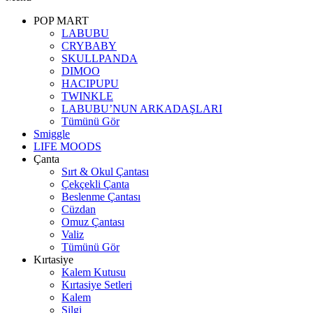
POP MART
LABUBU
CRYBABY
SKULLPANDA
DIMOO
HACIPUPU
TWINKLE
LABUBU’NUN ARKADAŞLARI
Tümünü Gör
Smiggle
LIFE MOODS
Çanta
Sırt & Okul Çantası
Çekçekli Çanta
Beslenme Çantası
Cüzdan
Omuz Çantası
Valiz
Tümünü Gör
Kırtasiye
Kalem Kutusu
Kırtasiye Setleri
Kalem
Silgi