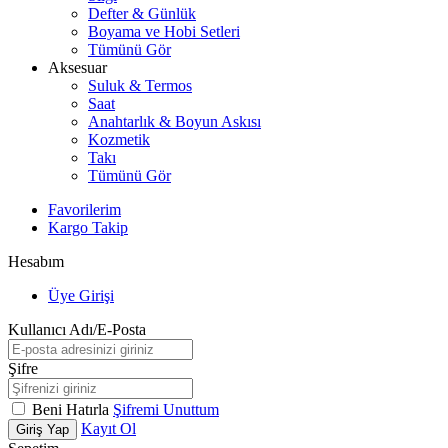
Defter & Günlük
Boyama ve Hobi Setleri
Tümünü Gör
Aksesuar
Suluk & Termos
Saat
Anahtarlık & Boyun Askısı
Kozmetik
Takı
Tümünü Gör
Favorilerim
Kargo Takip
Hesabım
Üye Girişi
Kullanıcı Adı/E-Posta
Şifre
Beni Hatırla
Şifremi Unuttum
Kayıt Ol
Giriş Yap