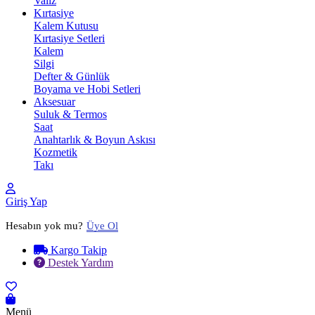
Valiz
Kırtasiye
Kalem Kutusu
Kırtasiye Setleri
Kalem
Silgi
Defter & Günlük
Boyama ve Hobi Setleri
Aksesuar
Suluk & Termos
Saat
Anahtarlık & Boyun Askısı
Kozmetik
Takı
Giriş Yap
Hesabın yok mu?
Üye Ol
Kargo Takip
Destek Yardım
Menü