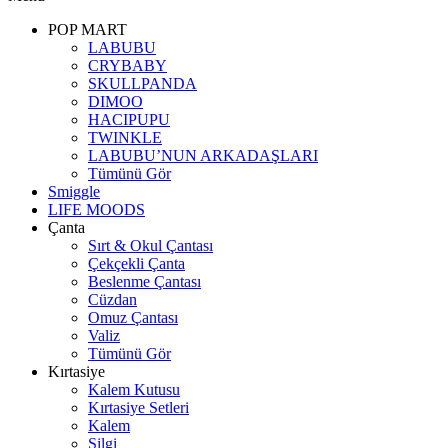
POP MART
LABUBU
CRYBABY
SKULLPANDA
DIMOO
HACIPUPU
TWINKLE
LABUBU’NUN ARKADAŞLARI
Tümünü Gör
Smiggle
LIFE MOODS
Çanta
Sırt & Okul Çantası
Çekçekli Çanta
Beslenme Çantası
Cüzdan
Omuz Çantası
Valiz
Tümünü Gör
Kırtasiye
Kalem Kutusu
Kırtasiye Setleri
Kalem
Silgi