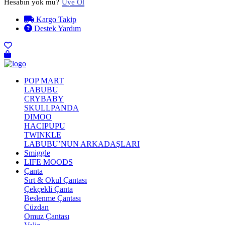
Hesabın yok mu?
Üye Ol
Kargo Takip
Destek Yardım
POP MART
LABUBU
CRYBABY
SKULLPANDA
DIMOO
HACIPUPU
TWINKLE
LABUBU’NUN ARKADAŞLARI
Smiggle
LIFE MOODS
Çanta
Sırt & Okul Çantası
Çekçekli Çanta
Beslenme Çantası
Cüzdan
Omuz Çantası