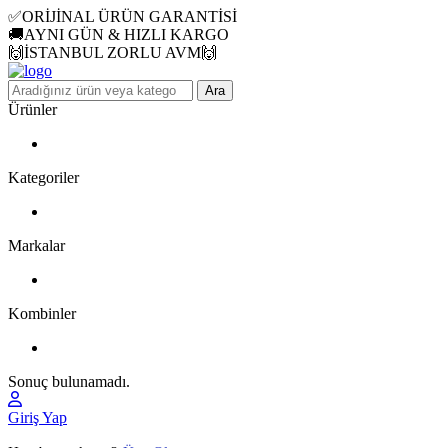
✅ORİJİNAL ÜRÜN GARANTİSİ
🚚AYNI GÜN & HIZLI KARGO
🙌İSTANBUL ZORLU AVM🙌
Ara
Ürünler
Kategoriler
Markalar
Kombinler
Sonuç bulunamadı.
Giriş Yap