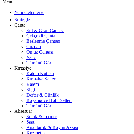
Menü
Yeni Gelenler⭐
Smiggle
Çanta
Sırt & Okul Çantası
Çekçekli Çanta
Beslenme Çantası
Cüzdan
Omuz Çantası
Valiz
Tümünü Gör
Kırtasiye
Kalem Kutusu
Kırtasiye Setleri
Kalem
Silgi
Defter & Günlük
Boyama ve Hobi Setleri
Tümünü Gör
Aksesuar
Suluk & Termos
Saat
Anahtarlık & Boyun Askısı
Kozmetik