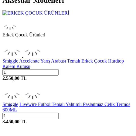
Aksesuar Modelleri
Erkek Çocuk Ürünleri
Smiggle
Accelerate Yarış Arabası Temalı Erkek Çocuk Hardtop
Kalem Kutusu
2.550,00
TL
Smiggle
Livewire Futbol Temalı Yalıtımlı Paslanmaz Çelik Termos
600ML
3.450,00
TL