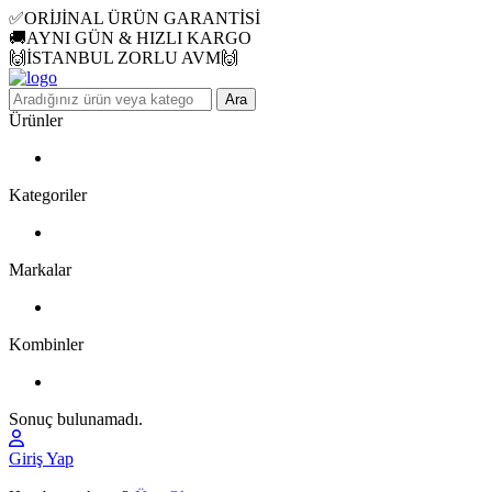
✅ORİJİNAL ÜRÜN GARANTİSİ
🚚AYNI GÜN & HIZLI KARGO
🙌İSTANBUL ZORLU AVM🙌
Ara
Ürünler
Kategoriler
Markalar
Kombinler
Sonuç bulunamadı.
Giriş Yap