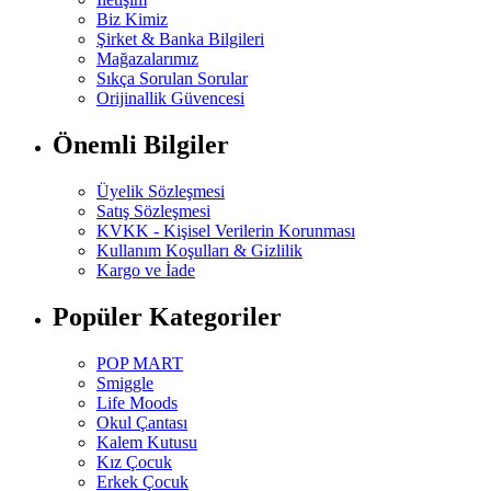
Biz Kimiz
Şirket & Banka Bilgileri
Mağazalarımız
Sıkça Sorulan Sorular
Orijinallik Güvencesi
Önemli Bilgiler
Üyelik Sözleşmesi
Satış Sözleşmesi
KVKK - Kişisel Verilerin Korunması
Kullanım Koşulları & Gizlilik
Kargo ve İade
Popüler Kategoriler
POP MART
Smiggle
Life Moods
Okul Çantası
Kalem Kutusu
Kız Çocuk
Erkek Çocuk