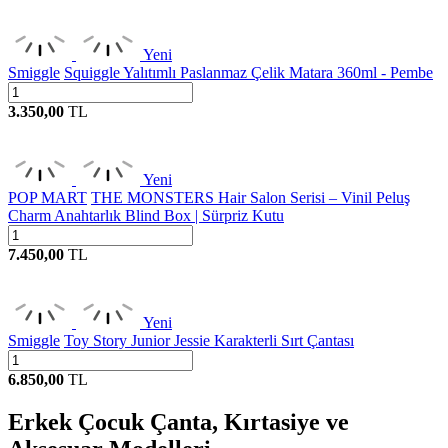
Yeni
Smiggle
Squiggle Yalıtımlı Paslanmaz Çelik Matara 360ml - Pembe
3.350,00
TL
Yeni
POP MART
THE MONSTERS Hair Salon Serisi – Vinil Peluş
Charm Anahtarlık Blind Box | Sürpriz Kutu
7.450,00
TL
Yeni
Smiggle
Toy Story Junior Jessie Karakterli Sırt Çantası
6.850,00
TL
Erkek Çocuk Çanta, Kırtasiye ve