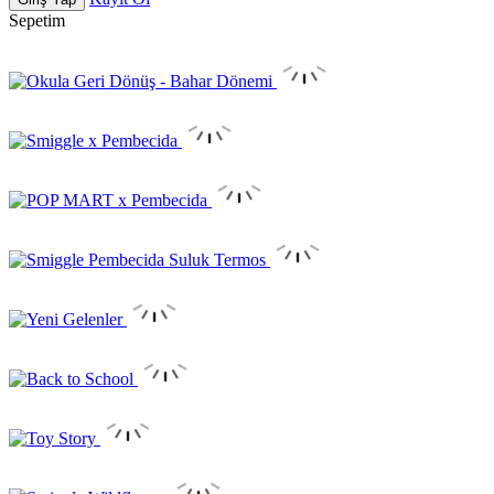
Sepetim
Pembecida - Smiggle ve Pop Mart Türkiye Mağazaları | Orijinal Ürünler