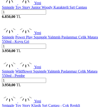
Yeni
Smiggle
Toy Story Junior Woody Karakterli Sırt Çantası
6.850,00
TL
Yeni
Smiggle
Power Play Squiggle Yalıtımlı Paslanmaz Çelik Matara
550ml - Koyu Gri
3.950,00
TL
Yeni
Smiggle
Wildflower Squiggle Yalıtımlı Paslanmaz Çelik Matara
550ml - Pembe
3.950,00
TL
Yeni
Smiggle
Toy Story Klasik Sırt Çantası - Çok Renkli