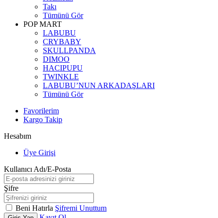
Takı
Tümünü Gör
POP MART
LABUBU
CRYBABY
SKULLPANDA
DIMOO
HACIPUPU
TWINKLE
LABUBU’NUN ARKADAŞLARI
Tümünü Gör
Favorilerim
Kargo Takip
Hesabım
Üye Girişi
Kullanıcı Adı/E-Posta
Şifre
Beni Hatırla
Şifremi Unuttum
Kayıt Ol
Giriş Yap