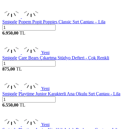
Smiggle
Popem Popit Poppies Classic Sırt Çantası – Lila
6.950,00
TL
Yeni
Smiggle
Care Bears Çıkartma Stüdyo Defteri - Çok Renkli
875,00
TL
Yeni
Smiggle
Playtime Junior Karakterli Ana Okulu Sırt Çantası - Lila
6.550,00
TL
Yeni