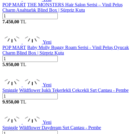
POP MART
THE MONSTERS Hair Salon Serisi – Vinil Peluş
Charm Anahtarlık Blind Box | Sürpriz Kutu
7.450,00
TL
Yeni
POP MART
Baby Molly Buggy Roam Serisi - Vinil Peluş Oyucak
Charm Blind Box | Sürpriz Kutu
5.950,00
TL
Yeni
Smiggle
Wildflower Işıklı Tekerlekli Çekçekli Sırt Çantası - Pembe
9.950,00
TL
Yeni
Smiggle
Wildflower Daydream Sırt Çantası - Pembe