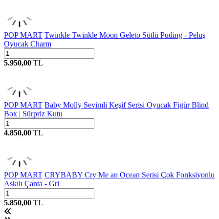
POP MART
Twinkle Twinkle Moon Geleto Sütlü Puding - Peluş
Oyucak Charm
5.950,00
TL
POP MART
Baby Molly Sevimli Keşif Serisi Oyucak Figür Blind
Box | Sürpriz Kutu
4.850,00
TL
POP MART
CRYBABY Cry Me an Ocean Serisi Çok Fonksiyonlu
Askılı Çanta - Gri
5.850,00
TL