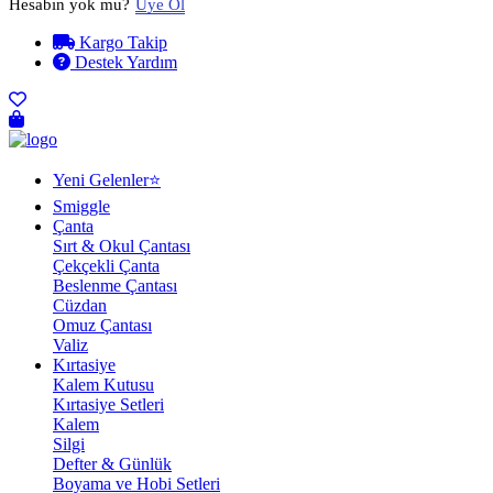
Hesabın yok mu?
Üye Ol
Kargo Takip
Destek Yardım
Yeni Gelenler⭐
Smiggle
Çanta
Sırt & Okul Çantası
Çekçekli Çanta
Beslenme Çantası
Cüzdan
Omuz Çantası
Valiz
Kırtasiye
Kalem Kutusu
Kırtasiye Setleri
Kalem
Silgi
Defter & Günlük
Boyama ve Hobi Setleri