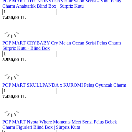
POP MART
THE MONSTERS Hair Salon Serisi – Vinil Peluş
Charm Anahtarlık Blind Box | Sürpriz Kutu
7.450,00
TL
POP MART
CRYBABY Cry Me an Ocean Serisi Peluş Charm
Sürpriz Kutu - Blind Box
5.950,00
TL
POP MART
SKULLPANDA x KUROMI Peluş Oyuncak Charm
7.450,00
TL
POP MART
Nyota Where Moments Meet Serisi Peluş Bebek
Charm Figürleri Blind Box | Sürpriz Kutu