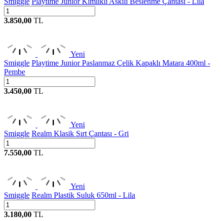
Smiggle
Playtime Junior Kimlikli Askılı Beslenme Çantası - Lila
3.850,00
TL
Yeni
Smiggle
Playtime Junior Paslanmaz Çelik Kapaklı Matara 400ml -
Pembe
3.450,00
TL
Yeni
Smiggle
Realm Klasik Sırt Çantası - Gri
7.550,00
TL
Yeni
Smiggle
Realm Plastik Suluk 650ml - Lila
3.180,00
TL